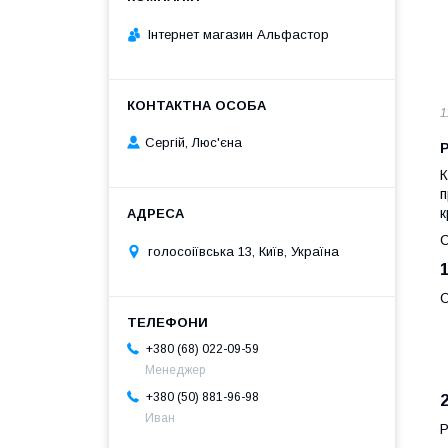
Інтернет магазин Альфастор
1
Сергій, Люс'єна
К
п
к
С
голосоіївська 13, Київ, Україна
О
+380 (68) 022-09-59
Менеджер
+380 (50) 881-96-98
Иван
Р