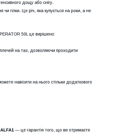
тенсивного дощу або снігу.
 чи гілки. Це річ, яка купується на роки, а не
OPERATOR 50L це вирішено:
 плечей на таз, дозволяючи проходити
ожете навісити на нього стільки додаткового
і
ALFA1
— це гарантія того, що ви отримаєте