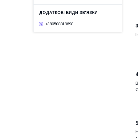
+380508819698
Г
В
с
Н
т