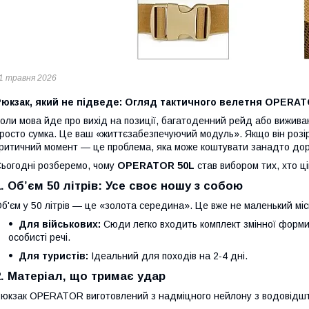
1 травня 2026
Рюкзак, який не підведе: Огляд тактичного велетня OPERAT
оли мова йде про вихід на позиції, багатоденний рейд або вижив
росто сумка. Це ваш «життєзабезпечуючий модуль». Якщо він розір
ритичний момент — це проблема, яка може коштувати занадто дор
ьогодні розберемо, чому
OPERATOR 50L
став вибором тих, хто ці
1. Об’єм 50 літрів: Усе своє ношу з собою
б'єм у 50 літрів — це «золота середина». Це вже не маленький міс
Для військових:
Сюди легко входить комплект змінної форми,
особисті речі.
Для туристів:
Ідеальний для походів на 2-4 дні.
2. Матеріал, що тримає удар
юкзак OPERATOR виготовлений з надміцного нейлону з водовідш