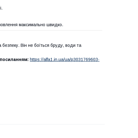
і.
амовлення максимально швидко.
безпеку. Він не боїться бруду, води та
 посиланням:
https://alfa1.in.ua/ua/p3031769603-