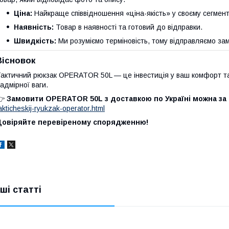
Ціна:
Найкраще співвідношення «ціна-якість» у своєму сегмент
Наявність:
Товар в наявності та готовий до відправки.
Швидкість:
Ми розуміємо терміновість, тому відправляємо з
Вісновок
актичний рюкзак OPERATOR 50L — це інвестиція у ваш комфорт та 
адмірної ваги.
👉
Замовити OPERATOR 50L з доставкою по Україні можна за
akticheskij-ryukzak-operator.html
Довіряйте перевіреному спорядженню!
нші статті