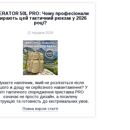
ERATOR 50L PRO: Чому професіонали
ирають цей тактичний рюкзак у 2026
році?
11 травня 2026
укаєте наплічник, який не розлізеться після
шого ж дощу чи серйозного навантаження? У
віті тактичного спорядження приставка PRO
означає не просто дизайн, а посилену
трукцію та готовність до екстремальних умов.
Повна версія статті