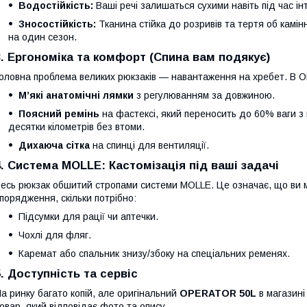
Водостійкість:
Ваші речі залишаться сухими навіть під час ін
Зносостійкість:
Тканина стійка до розривів та тертя об каміння
на один сезон.
3. Ергономіка та комфорт (Спина вам подякує)
оловна проблема великих рюкзаків — навантаження на хребет. В 
М’які анатомічні лямки
з регулюванням за довжиною.
Поясний ремінь
на фастексі, який переносить до 60% ваги з
десятки кілометрів без втоми.
Дихаюча сітка
на спинці для вентиляції.
4. Система MOLLE: Кастомізація під ваші задачі
есь рюкзак обшитий стропами системи MOLLE. Це означає, що ви м
порядження, скільки потрібно:
Підсумки для рації чи аптечки.
Чохлі для фляг.
Каремат або спальник знизу/збоку на спеціальних ременях.
5. Доступність та сервіс
а ринку багато копій, але оригінальний
OPERATOR 50L
в магазин
овар, який відповідає фото та опису.