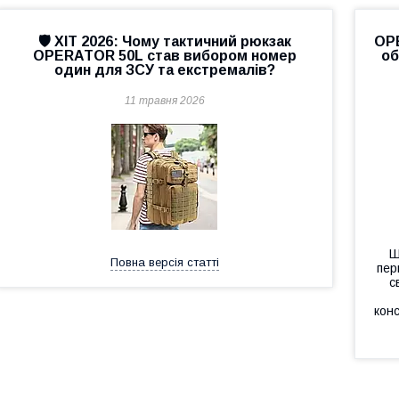
🛡️ ХІТ 2026: Чому тактичний рюкзак
OP
OPERATOR 50L став вибором номер
об
один для ЗСУ та екстремалів?
11 травня 2026
Ш
Повна версія статті
пер
с
конс