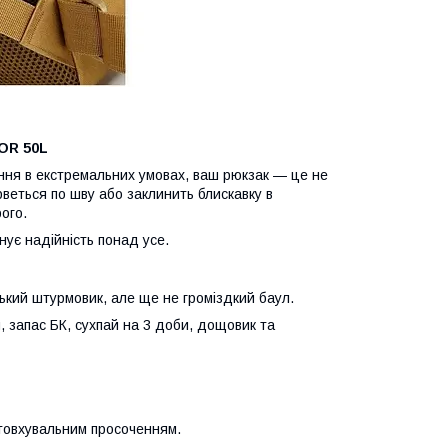
OR 50L
ання в екстремальних умовах, ваш рюкзак — це не
веться по шву або заклинить блискавку в
ого.
нує надійність понад усе.
ький штурмовик, але ще не громіздкий баул.
 запас БК, сухпай на 3 доби, дощовик та
товхувальним просоченням.