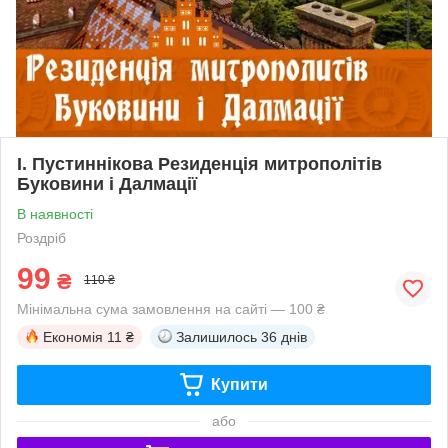
І. Пустиннікова Резиденція митрополітів
Буковини і Далмації
В наявності
Роздріб
99
₴
110 ₴
Мінімальна сума замовлення на сайті — 100 ₴
Економія
11 ₴
Залишилось
36 днів
Купити
або