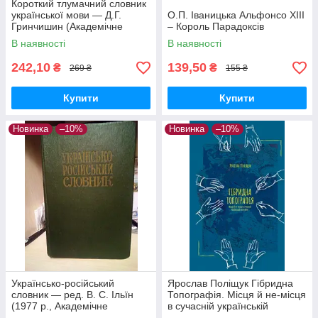
Короткий тлумачний словник
української мови — Д.Г.
О.П. Іваницька Альфонсо ХІІІ
Гринчишин (Академічне
– Король Парадоксів
видання, тверда обкладинка)
В наявності
В наявності
242,10
139,50
₴
₴
269 ₴
155 ₴
Купити
Купити
Новинка
–10%
Новинка
–10%
Українсько-російський
Ярослав Поліщук Гібридна
словник — ред. В. С. Ільїн
Топографія. Місця й не-місця
(1977 р., Академічне
в сучасній українській
видання, Тверда обкладинка)
літературі