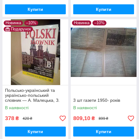
Купити
Купити
Новинка
–10%
Новинка
–10%
Подарунок
Польсько-український та
українсько-польський
словник — А. Малецька, З.
3 шт газети 1950- років
Ландовські (100 000 слів,
В наявності
В наявності
Тверда обкладинка)
378
809,10
₴
₴
420 ₴
899 ₴
Купити
Купити