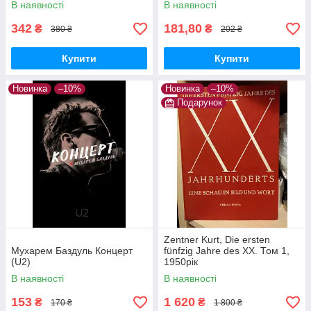
В наявності
В наявності
342
181,80
₴
₴
380 ₴
202 ₴
Купити
Купити
Новинка
–10%
Новинка
–10%
Подарунок
Zentner Kurt, Die ersten
Мухарем Баздуль Концерт
fünfzig Jahre des XX. Том 1,
(U2)
1950рік
В наявності
В наявності
153
1 620
₴
₴
170 ₴
1 800 ₴