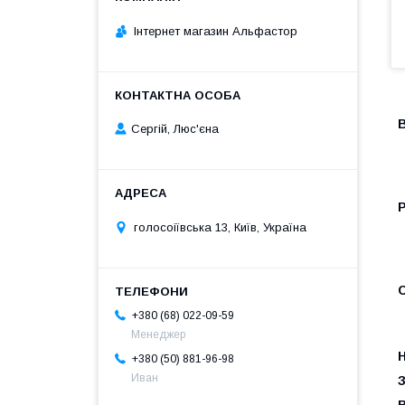
Інтернет магазин Альфастор
В
Сергій, Люс'єна
P
голосоіївська 13, Київ, Україна
С
+380 (68) 022-09-59
Менеджер
Н
+380 (50) 881-96-98
Иван
З
В