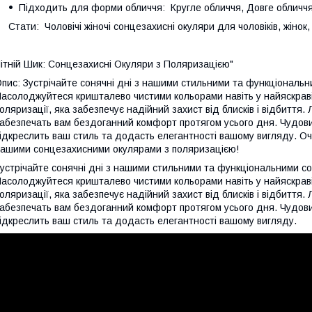
Підходить для форми обличчя: Кругле обличчя, Довге обличчя
Стати: Чоловічі жіночі сонцезахисні окуляри для чоловіків, жінок, ч
ітній Шик: Сонцезахисні Окуляри з Поляризацією"
пис: Зустрічайте сонячні дні з нашими стильними та функціональ
асолоджуйтеся кришталево чистими кольорами навіть у найяскраві
оляризації, яка забезпечує надійний захист від блисків і відбиття. 
абезпечать вам бездоганний комфорт протягом усього дня. Чудови
ідкреслить ваш стиль та додасть елегантності вашому вигляду. Оч
ашими сонцезахисними окулярами з поляризацією!
устрічайте сонячні дні з нашими стильними та функціональними с
асолоджуйтеся кришталево чистими кольорами навіть у найяскраві
оляризації, яка забезпечує надійний захист від блисків і відбиття. 
абезпечать вам бездоганний комфорт протягом усього дня. Чудови
ідкреслить ваш стиль та додасть елегантності вашому вигляду.