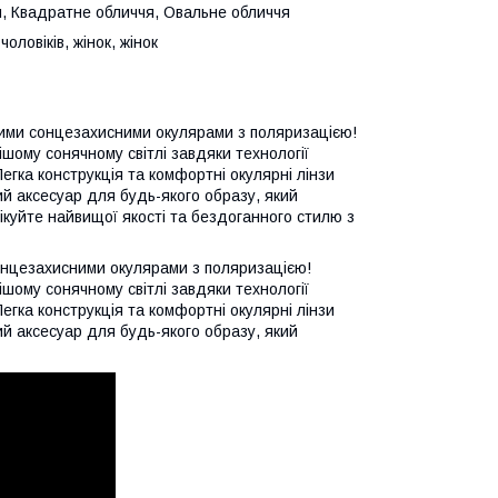
, Квадратне обличчя, Овальне обличчя
оловіків, жінок, жінок
ними сонцезахисними окулярами з поляризацією!
шому сонячному світлі завдяки технології
Легка конструкція та комфортні окулярні лінзи
й аксесуар для будь-якого образу, який
ікуйте найвищої якості та бездоганного стилю з
онцезахисними окулярами з поляризацією!
шому сонячному світлі завдяки технології
Легка конструкція та комфортні окулярні лінзи
й аксесуар для будь-якого образу, який