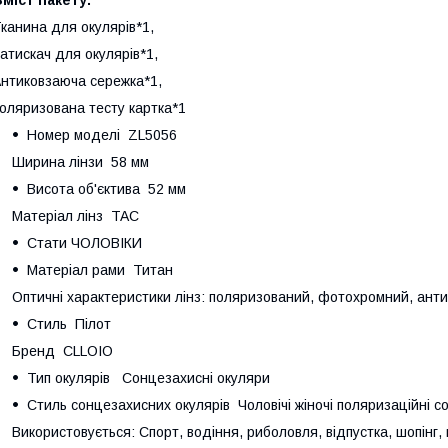
канина для окулярів*1,
атискач для окулярів*1,
нтиковзаюча сережка*1,
оляризована тесту картка*1
Номер моделі ZL5056
Ширина лінзи 58 мм
Висота об'єктива 52 мм
Матеріал лінз TAC
Стати ЧОЛОВІКИ
Матеріал рами Титан
Оптичні характеристики лінз: поляризований, фотохромний, анти
Стиль Пілот
Бренд CLLOIO
Тип окулярів Сонцезахисні окуляри
Стиль сонцезахисних окулярів Чоловічі жіночі поляризаційні со
Використовується: Спорт, водіння, риболовля, відпустка, шопінг,