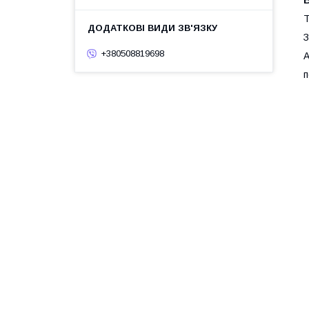
Т
З
+380508819698
А
п