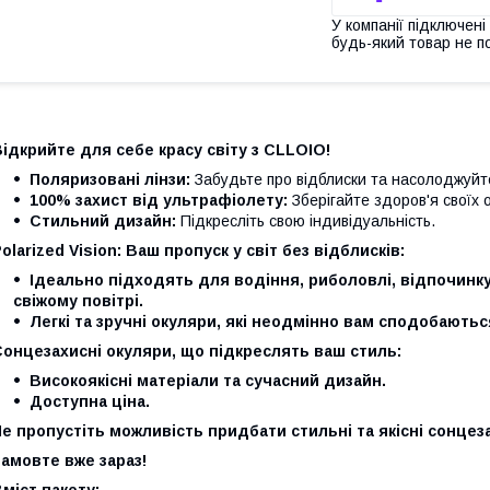
У компанії підключені
будь-який товар не п
ідкрийте для себе красу світу з CLLOIO!
Поляризовані лінзи:
Забудьте про відблиски та насолоджуйт
100% захист від ультрафіолету:
Зберігайте здоров'я своїх 
Стильний дизайн:
Підкресліть свою індивідуальність.
olarized Vision: Ваш пропуск у світ без відблисків:
Ідеально підходять для водіння, риболовлі, відпочинку
свіжому повітрі.
Легкі та зручні окуляри, які неодмінно вам сподобаютьс
онцезахисні окуляри, що підкреслять ваш стиль:
Високоякісні матеріали та сучасний дизайн.
Доступна ціна.
е пропустіть можливість придбати стильні та якісні сонцез
амовте вже зараз!
міст пакету: