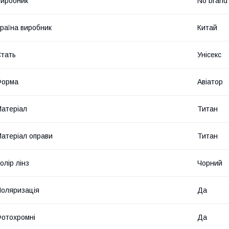
иробник
No brand
раїна виробник
Китай
тать
Унісекс
Форма
Авіатор
атеріал
Титан
атеріал оправи
Титан
олір лінз
Чорний
оляризація
Да
отохромні
Да