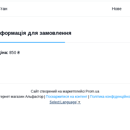
Стан
Нове
нформація для замовлення
іна:
850 ₴
Сайт створений на маркетплейсі
Prom.ua
Інтернет магазин Альфастор |
Поскаржитися на контент
|
Політика конфіденційно
Select Language
▼