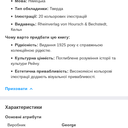
Мова:
Німецька
Тип обкладинки:
Тверда
Ілюстрації:
20 кольорових ілюстрацій
Видавець:
Rheinverlag von Hoursch & Bechstedt,
Кельн
Чому варто придбати цю книгу:
Рідкісність:
Видання 1925 року є справжньою
колекційною рідкістю.
Культурна цінність:
Поглиблене розуміння історії та
культури Рейну.
Естетична привабливість:
Високоякісні кольорові
ілюстрації додають візуальної привабливості.
Приховати
Характеристики
Основні атрибути
Виробник
George