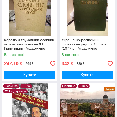
Короткий тлумачний словник
Українсько-російський
української мови — Д.Г.
словник — ред. В. С. Ільїн
Гринчишин (Академічне
(1977 р., Академічне
видання, тверда обкладинка)
видання, Тверда обкладинка)
В наявності
В наявності
242,10
342
₴
₴
269 ₴
380 ₴
Купити
Купити
Новинка
–10%
Новинка
–10%
Подарунок