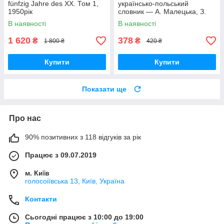
fünfzig Jahre des XX. Том 1,
українсько-польський
1950рік
словник — А. Малецька, З.
Ландовські (100 000 слів,
В наявності
В наявності
Тверда обкладинка)
1 620
378
₴
₴
1 800 ₴
420 ₴
Купити
Купити
Показати ще
Про нас
90% позитивних з 118 відгуків за рік
Працює з 09.07.2019
м. Київ
голосоіївська 13, Київ, Україна
Контакти
Сьогодні працює з 10:00 до 19:00