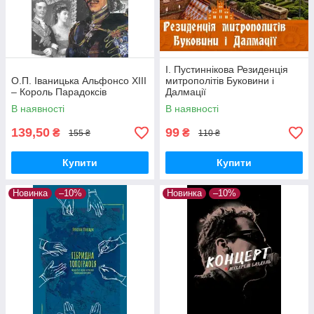
І. Пустиннікова Резиденція
О.П. Іваницька Альфонсо ХІІІ
митрополітів Буковини і
– Король Парадоксів
Далмації
В наявності
В наявності
139,50
99
₴
₴
155 ₴
110 ₴
Купити
Купити
Новинка
–10%
Новинка
–10%