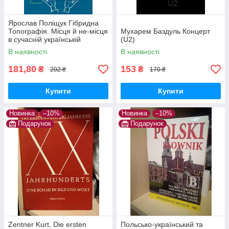
Ярослав Поліщук Гібридна
Топографія. Місця й не-місця
Мухарем Баздуль Концерт
в сучасній українській
(U2)
літературі
В наявності
В наявності
181,80
153
₴
₴
202 ₴
170 ₴
Купити
Купити
Новинка
–10%
Новинка
–10%
Подарунок
Подарунок
Zentner Kurt, Die ersten
Польсько-український та