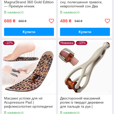
MagnaStrand 360 Gold Edition
сну, полегшення тривоги,
— Преміум-нічник
неврологічний сон Два
трансформер, дизайнерська
режими, 20 рівнів
В наявності
В наявності
LED-лампа
інтенсивності
688
486
₴
₴
800 ₴
540 ₴
Купити
Купити
–10%
Новинка
–10%
Масажні устілки для ніг
Двосторонній масажний
Acupressure Pad |
ролик із твердої деревини
рефлексологічні ортопедичні
для пальців та рук |
устілки | анти-втома,
компактний ручний масажер
В наявності
В наявності