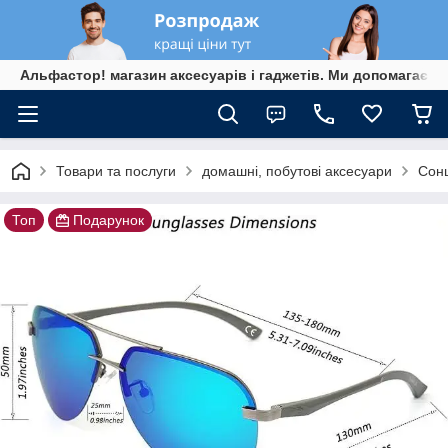
Альфастор! магазин аксесуарів і гаджетів. Ми допомагаєм
Товари та послуги
домашні, побутові аксесуари
Сонц
Топ
Подарунок