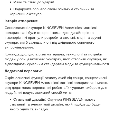
Міцні та стійкі до ударів!
Подаруйте собі або своїм близьким стильний та
корисний аксесуар!
Історія створення:
Сонцезахисні окуляри KINGSEVEN Алюмінієві магнієві
поляризовані були створені командою дизайнерів та
інженерів, які прагнули розробити стильні, міцні та зручні
окуляри, які б захищали очі від шкідливого сонячного
випромінювання.
Команда дослідила різні матеріали, технології та потреби
людей у ​​сонцезахисних окулярах, щоб створити окуляри, які
відповідають сучасним стандартам моди та функціональності.
Додаткові переваги:
Окрім основної функції захисту очей від сонця, сонцезахисні
окуляри KINGSEVEN Алюмінієві магнієві поляризовані мають
ряд додаткових переваг, які роблять їх чудовим вибором для
людей, які ведуть активний спосіб життя:
Стильний дизайн:
Окуляри KINGSEVEN мають
стильний та елегантний дизайн, який підійде до будь-
якого одягу та випадку.