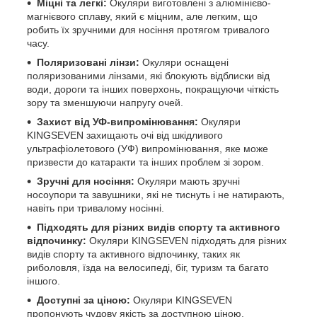
Міцні та легкі:
Окуляри виготовлені з алюмінієво-
магнієвого сплаву, який є міцним, але легким, що
робить їх зручними для носіння протягом тривалого
часу.
Поляризовані лінзи:
Окуляри оснащені
поляризованими лінзами, які блокують відблиски від
води, дороги та інших поверхонь, покращуючи чіткість
зору та зменшуючи напругу очей.
Захист від УФ-випромінювання:
Окуляри
KINGSEVEN захищають очі від шкідливого
ультрафіолетового (УФ) випромінювання, яке може
призвести до катаракти та інших проблем зі зором.
Зручні для носіння:
Окуляри мають зручні
носоупори та завушники, які не тиснуть і не натирають,
навіть при тривалому носінні.
Підходять для різних видів спорту та активного
відпочинку:
Окуляри KINGSEVEN підходять для різних
видів спорту та активного відпочинку, таких як
риболовля, їзда на велосипеді, біг, туризм та багато
іншого.
Доступні за ціною:
Окуляри KINGSEVEN
пропонують чудову якість за доступною ціною.