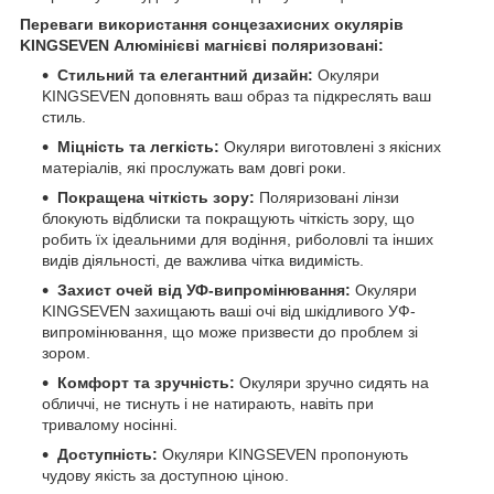
Переваги використання сонцезахисних окулярів
KINGSEVEN Алюмінієві магнієві поляризовані:
Стильний та елегантний дизайн:
Окуляри
KINGSEVEN доповнять ваш образ та підкреслять ваш
стиль.
Міцність та легкість:
Окуляри виготовлені з якісних
матеріалів, які прослужать вам довгі роки.
Покращена чіткість зору:
Поляризовані лінзи
блокують відблиски та покращують чіткість зору, що
робить їх ідеальними для водіння, риболовлі та інших
видів діяльності, де важлива чітка видимість.
Захист очей від УФ-випромінювання:
Окуляри
KINGSEVEN захищають ваші очі від шкідливого УФ-
випромінювання, що може призвести до проблем зі
зором.
Комфорт та зручність:
Окуляри зручно сидять на
обличчі, не тиснуть і не натирають, навіть при
тривалому носінні.
Доступність:
Окуляри KINGSEVEN пропонують
чудову якість за доступною ціною.