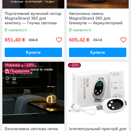
Портативний вуличний ліхтар
Автономна лампа
MagnaStrand 360 для
MagnaStrand 360 для
кемпінгу — Гнучка світлова
блекаутів — Акумуляторний
нитка 360° з магнітним
світильник «Квантовий дріт» з
В наявності
В наявності
кріпленням та Type-C
Type-C та потужним магнітом
851,40
685,42
₴
₴
990 ₴
797 ₴
Купити
Купити
Новинка
–14%
–10%
Подарунок
Ексклюзивна світлова нитка
Інтелектуальний пристрій для