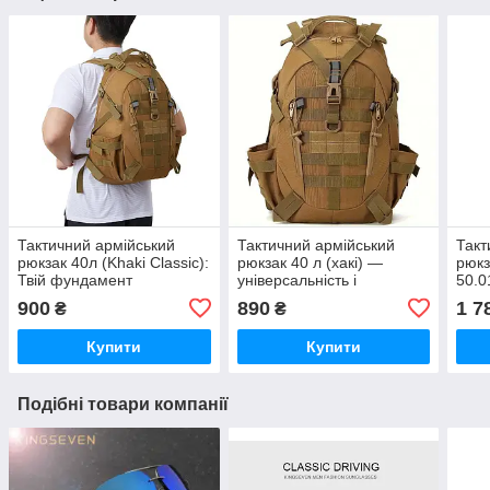
Тактичний армійський
Тактичний армійський
Такт
рюкзак 40л (Khaki Classic):
рюкзак 40 л (хакі) —
рюкз
Твій фундамент
універсальність і
50.0
автономності
витривалість щодня
амор
900
890
1 7
₴
₴
рем
Купити
Купити
Подібні товари компанії