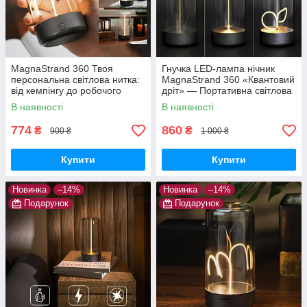
MagnaStrand 360 Твоя
Гнучка LED-лампа нічник
персональна світлова нитка:
MagnaStrand 360 «Квантовий
від кемпінгу до робочого
дріт» — Портативна світлова
столу
нитка Lumia Flex з магнітом
В наявності
В наявності
(Тепле світло)
774
860
₴
₴
900 ₴
1 000 ₴
Купити
Купити
Новинка
–14%
Новинка
–14%
Подарунок
Подарунок