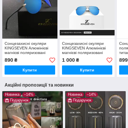
Сонцезахисні окуляри
Сонцезахисні окуляри
Сонц
KINGSEVEN Алюмінієві
KINGSEVEN Алюмінієві
поля
магнієві поляризовані
магнієві поляризовані
тита
фот
890
1 000
899
₴
₴
Купити
Купити
Акційні пропозиції та новинки
Новинка
–14%
Новинка
–14%
Подарунок
Подарунок