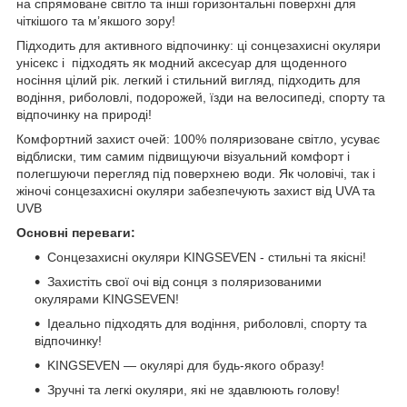
на спрямоване світло та інші горизонтальні поверхні для
чіткішого та м’якшого зору!
Підходить для активного відпочинку: ці сонцезахисні окуляри
унісекс і підходять як модний аксесуар для щоденного
носіння цілий рік. легкий і стильний вигляд, підходить для
водіння, риболовлі, подорожей, їзди на велосипеді, спорту та
відпочинку на природі!
Комфортний захист очей: 100% поляризоване світло, усуває
відблиски, тим самим підвищуючи візуальний комфорт і
полегшуючи перегляд під поверхнею води. Як чоловічі, так і
жіночі сонцезахисні окуляри забезпечують захист від UVA та
UVB
Основні переваги:
Сонцезахисні окуляри KINGSEVEN - стильні та якісні!
Захистіть свої очі від сонця з поляризованими
окулярами KINGSEVEN!
Ідеально підходять для водіння, риболовлі, спорту та
відпочинку!
KINGSEVEN — окулярі для будь-якого образу!
Зручні та легкі окуляри, які не здавлюють голову!