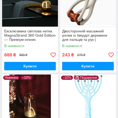
Ексклюзивна світлова нитка
Двосторонній масажний
MagnaStrand 360 Gold Edition
ролик із твердої деревини
— Преміум-нічник
для пальців та рук |
трансформер, дизайнерська
компактний ручний масажер
В наявності
В наявності
LED-лампа
для релаксу
688
243
₴
₴
800 ₴
270 ₴
Купити
Купити
Новинка
–10%
–10%
Подарунок