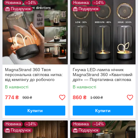
Новинка
–14%
Новинка
–14%
Подарунок
Подарунок
MagnaStrand 360 Твоя
Гнучка LED-лампа нічник
персональна світлова нитка:
MagnaStrand 360 «Квантовий
від кемпінгу до робочого
дріт» — Портативна світлова
столу
нитка Lumia Flex з магнітом
В наявності
В наявності
(Тепле світло)
774
860
₴
₴
900 ₴
1 000 ₴
Купити
Купити
Новинка
–14%
Новинка
–14%
Подарунок
Подарунок