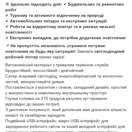
🎯
Ідеально підходить для:
✔
Будівельних та ремонтних
робіт
✔
Туризму та активного відпочинку на природі
✔
Автомобільних поїздок та екстрених ситуацій
✔
Роботи на відкритому повітрі та в умовах низької
освітленості
✔
Екстрених випадків, де потрібне додаткове освітлення
📌
Не пропустіть можливість отримати потужне
освітлення на будь-яку ситуацію!
Замовте
світлодіодний
робочий ліхтар
прямо зараз!
Високоякісний матеріал з тривалим терміном служби.
Брудостійкий, зносостійкий і довговічний.
Супер яскравий світлодіод, енергозберігаючий та екологічно
чистий, використовуйте довше.
Поставляється з магнітом і гачком, складаний дизайн, простий
у використанні в невеликому внутрішньому просторі.
Гнучка головка на 270 градусів регулює кут променя
відповідно до ваших потреб.
З дисплеєм потужності, який допоможе вам дізнатися кількість
енергії та незабаром зарядити.
Подвійний USB-інтерфейс, мікро-USB-інтерфейс для
заряджання робочого світла та інший вихідний інтерфейс для
заряджання електричних пристроїв, наприклад телефону.