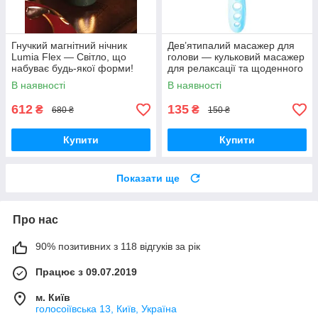
Гнучкий магнітний нічник
Дев’ятипалий масажер для
Lumia Flex — Світло, що
голови — кульковий масажер
набуває будь-якої форми!
для релаксації та щоденного
комфорту
В наявності
В наявності
612
135
₴
₴
680 ₴
150 ₴
Купити
Купити
Показати ще
Про нас
90% позитивних з 118 відгуків за рік
Працює з 09.07.2019
м. Київ
голосоіївська 13, Київ, Україна