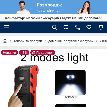
Альфастор! магазин аксесуарів і гаджетів. Ми допомагаєм
Товари та послуги
домашні, побутові аксесуари
Світ
Новинка
–5%
Подарунок