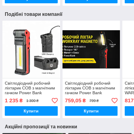
Подібні товари компанії
Світлодіодний робочий
Світлодіодний робочий
Cвіт
ліхтарик COB з магнітним
ліхтарик COB з магнітним
літі
гачком Power Bank
гачком Power Bank
WAR
1 235
759,05
817
₴
₴
1 300 ₴
799 ₴
Купити
Купити
Акційні пропозиції та новинки