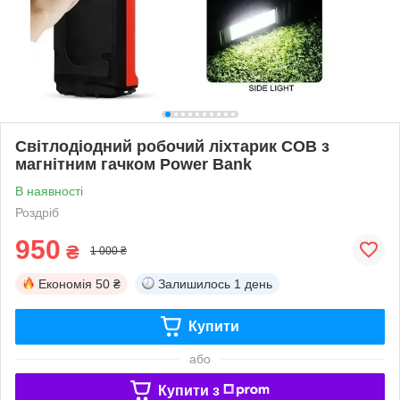
Світлодіодний робочий ліхтарик COB з
магнітним гачком Power Bank
В наявності
Роздріб
950
₴
1 000 ₴
Економія
50 ₴
Залишилось
1 день
Купити
або
Купити з