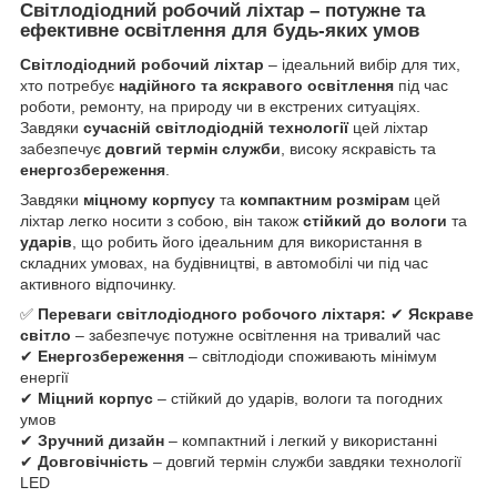
Світлодіодний робочий ліхтар – потужне та
ефективне освітлення для будь-яких умов
Світлодіодний робочий ліхтар
– ідеальний вибір для тих,
хто потребує
надійного та яскравого освітлення
під час
роботи, ремонту, на природу чи в екстрених ситуаціях.
Завдяки
сучасній світлодіодній технології
цей ліхтар
забезпечує
довгий термін служби
, високу яскравість та
енергозбереження
.
Завдяки
міцному корпусу
та
компактним розмірам
цей
ліхтар легко носити з собою, він також
стійкий до вологи
та
ударів
, що робить його ідеальним для використання в
складних умовах, на будівництві, в автомобілі чи під час
активного відпочинку.
✅
Переваги світлодіодного робочого ліхтаря:
✔
Яскраве
світло
– забезпечує потужне освітлення на тривалий час
✔
Енергозбереження
– світлодіоди споживають мінімум
енергії
✔
Міцний корпус
– стійкий до ударів, вологи та погодних
умов
✔
Зручний дизайн
– компактний і легкий у використанні
✔
Довговічність
– довгий термін служби завдяки технології
LED