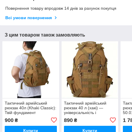
Повернення товару впродовж 14 днів за рахунок покупця
Всі умови повернення
З цим товаром також замовляють
Тактичний армійський
Тактичний армійський
Такт
рюкзак 40л (Khaki Classic):
рюкзак 40 л (хакі) —
рюкз
Твій фундамент
універсальність і
50.0
автономності
витривалість щодня
амор
900
890
1 7
₴
₴
рем
Купити
Купити