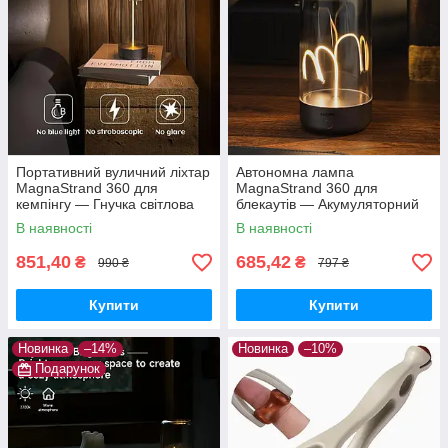
Портативний вуличний ліхтар
Автономна лампа
MagnaStrand 360 для
MagnaStrand 360 для
кемпінгу — Гнучка світлова
блекаутів — Акумуляторний
нитка 360° з магнітним
світильник «Квантовий дріт» з
В наявності
В наявності
кріпленням та Type-C
Type-C та потужним магнітом
851,40
685,42
₴
₴
990 ₴
797 ₴
Купити
Купити
Новинка
–14%
Новинка
–10%
Подарунок