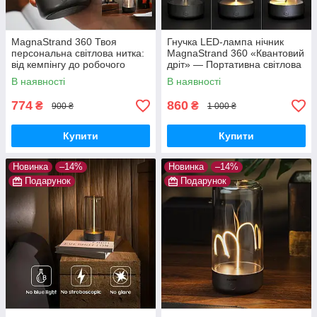
MagnaStrand 360 Твоя
Гнучка LED-лампа нічник
персональна світлова нитка:
MagnaStrand 360 «Квантовий
від кемпінгу до робочого
дріт» — Портативна світлова
столу
нитка Lumia Flex з магнітом
В наявності
В наявності
(Тепле світло)
774
860
₴
₴
900 ₴
1 000 ₴
Купити
Купити
Новинка
–14%
Новинка
–14%
Подарунок
Подарунок