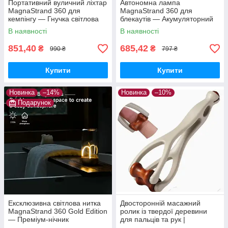
Портативний вуличний ліхтар
Автономна лампа
MagnaStrand 360 для
MagnaStrand 360 для
кемпінгу — Гнучка світлова
блекаутів — Акумуляторний
нитка 360° з магнітним
світильник «Квантовий дріт» з
В наявності
В наявності
кріпленням та Type-C
Type-C та потужним магнітом
851,40
685,42
₴
₴
990 ₴
797 ₴
Купити
Купити
Новинка
–14%
Новинка
–10%
Подарунок
Ексклюзивна світлова нитка
Двосторонній масажний
MagnaStrand 360 Gold Edition
ролик із твердої деревини
— Преміум-нічник
для пальців та рук |
трансформер, дизайнерська
компактний ручний масажер