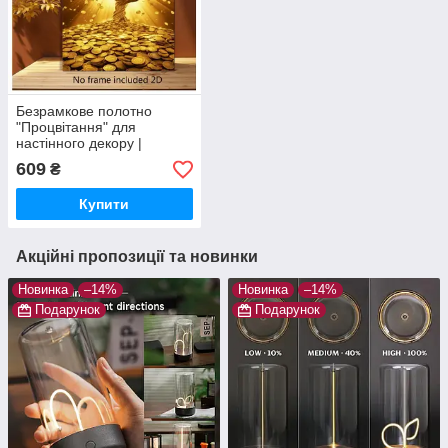
Безрамкове полотно
"Процвітання" для
настінного декору |
Сучасна картина на
609
₴
полотні для дому, офісу та
інтер'єру
Купити
Акційні пропозиції та новинки
Новинка
–14%
Новинка
–14%
Подарунок
Подарунок