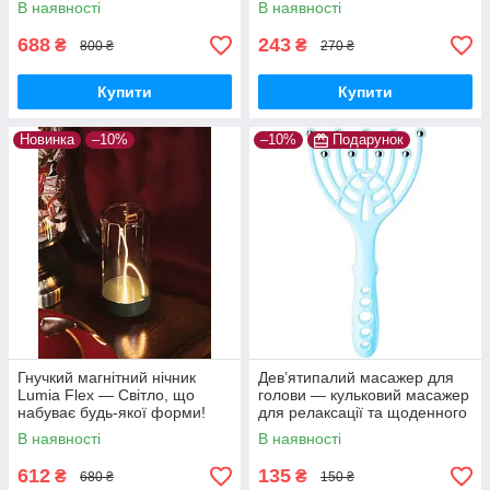
В наявності
В наявності
LED-лампа
для релаксу
688
243
₴
₴
800 ₴
270 ₴
Купити
Купити
Новинка
–10%
–10%
Подарунок
Гнучкий магнітний нічник
Дев’ятипалий масажер для
Lumia Flex — Світло, що
голови — кульковий масажер
набуває будь-якої форми!
для релаксації та щоденного
комфорту
В наявності
В наявності
612
135
₴
₴
680 ₴
150 ₴