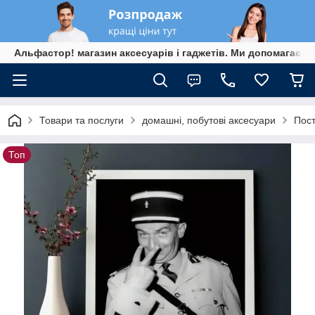
Альфастор! магазин аксесуарів і гаджетів. Ми допомагаєм
Товари та послуги
домашні, побутові аксесуари
Пост
Топ