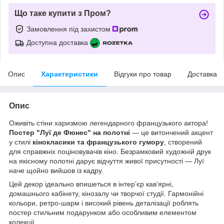
Що таке купити з Пром?
Замовлення під захистом
Доступна доставка
Опис
Характеристики
Відгуки про товар
Доставка
Опис
Оживіть стіни харизмою легендарного французького актора!
Постер "Луї де Фюнес" на полотні
— це витончений акцент
у стилі
кінокласики та французького гумору
, створений
для справжніх поціновувачів кіно. Безрамковий художній друк
на якісному полотні дарує відчуття живої присутності — Луї
наче щойно вийшов із кадру.
Цей декор ідеально впишеться в інтер’єр кав’ярні,
домашнього кабінету, кінозалу чи творчої студії. Гармонійні
кольори, ретро-шарм і високий рівень деталізації роблять
постер стильним подарунком або особливим елементом
колекції.