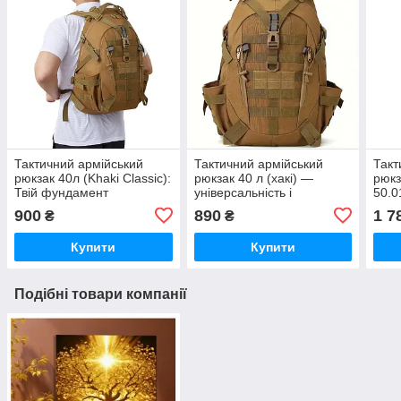
Тактичний армійський
Тактичний армійський
Такт
рюкзак 40л (Khaki Classic):
рюкзак 40 л (хакі) —
рюкз
Твій фундамент
універсальність і
50.0
автономності
витривалість щодня
амор
900
890
1 7
₴
₴
рем
Купити
Купити
Подібні товари компанії