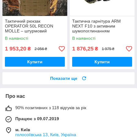
Тактичний рюкзак
Тактична гарнітура ARM
OPERATOR 50L RECON
NEXT F10 з активним
MOLLE – штурмовий
шумопоглинанням
військовий рюкзак для
В наявності
В наявності
розвідки, автономних місій та
виживання + подарунок
1 953,20
1 876,25
₴
₴
2 056 ₴
1 975 ₴
Купити
Купити
Показати ще
Про нас
90% позитивних з 118 відгуків за рік
Працює з 09.07.2019
м. Київ
голосоіївська 13, Київ, Україна