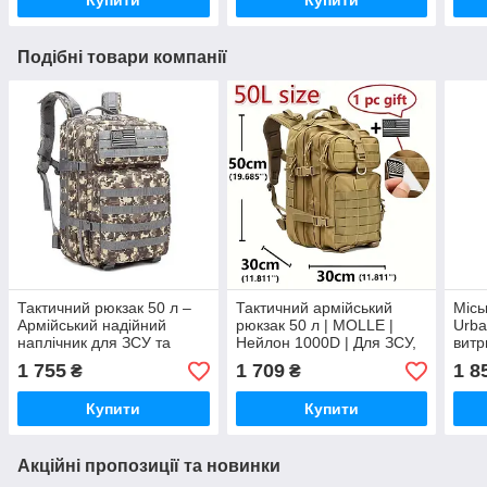
Подібні товари компанії
Тактичний рюкзак 50 л –
Тактичний армійський
Місь
Армійський надійний
рюкзак 50 л | MOLLE |
Urba
наплічник для ЗСУ та
Нейлон 1000D | Для ЗСУ,
витр
екстриму
мисливства, кемпінгу,
1 755
1 709
1 8
₴
₴
риболовлі
Купити
Купити
Акційні пропозиції та новинки