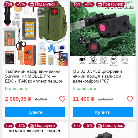
Топ
–5%
Подарунок
Топ
–5%
Подарунок
Тактичний набір виживання
MS 32 3,5×32 цифровий
Survival Kit MOLLE Pro —
нічний приціл з записом і
EDC / IFAK комплект першої
далекоміром IP67
допомоги та виживання 20+
В наявності
В наявності
предметів
2 089,05
11 400
₴
₴
2 199 ₴
12 000 ₴
Купити
Купити
Топ
–5%
Подарунок
Топ
–5%
Подарунок