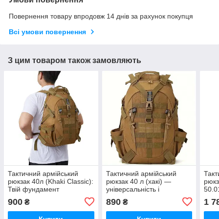
Повернення товару впродовж 14 днів за рахунок покупця
Всі умови повернення
З цим товаром також замовляють
Тактичний армійський
Тактичний армійський
Такт
рюкзак 40л (Khaki Classic):
рюкзак 40 л (хакі) —
рюкз
Твій фундамент
універсальність і
50.0
автономності
витривалість щодня
амор
900
890
1 7
₴
₴
рем
Купити
Купити