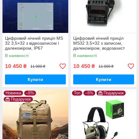
Цифровий нічний приціл MS
Цифровий нічний приціл
32 3,5×32 з відеозаписом і
MS32 3,5×32 з записом,
далекоміром, IP67
далекоміром, водозахист
IP67
В наявності
В наявності
10 450
10 450
₴
₴
11 000 ₴
11 000 ₴
Купити
Купити
Новинка
–5%
Топ
–5%
Подарунок
Подарунок