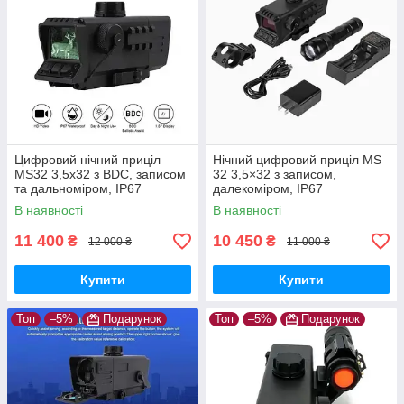
Цифровий нічний приціл
Нічний цифровий приціл MS
MS32 3,5x32 з BDC, записом
32 3,5×32 з записом,
та дальноміром, IP67
далекоміром, IP67
В наявності
В наявності
11 400
10 450
₴
₴
12 000 ₴
11 000 ₴
Купити
Купити
Топ
–5%
Подарунок
Топ
–5%
Подарунок