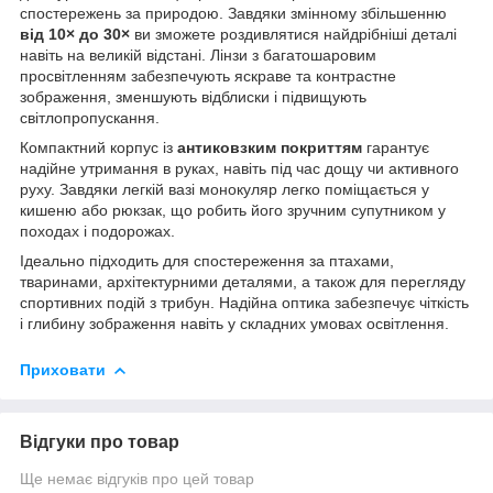
спостережень за природою. Завдяки змінному збільшенню
від 10× до 30×
ви зможете роздивлятися найдрібніші деталі
навіть на великій відстані. Лінзи з багатошаровим
просвітленням забезпечують яскраве та контрастне
зображення, зменшують відблиски і підвищують
світлопропускання.
Компактний корпус із
антиковзким покриттям
гарантує
надійне утримання в руках, навіть під час дощу чи активного
руху. Завдяки легкій вазі монокуляр легко поміщається у
кишеню або рюкзак, що робить його зручним супутником у
походах і подорожах.
Ідеально підходить для спостереження за птахами,
тваринами, архітектурними деталями, а також для перегляду
спортивних подій з трибун. Надійна оптика забезпечує чіткість
і глибину зображення навіть у складних умовах освітлення.
Приховати
Відгуки про товар
Ще немає відгуків про цей товар