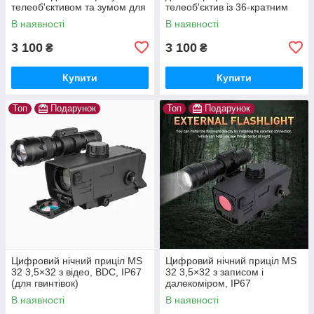
телеоб'єктивом та зумом для
телеоб'єктив із 36-кратним
монокулярного телескопа +
збільшенням, штатив у
В наявності
В наявності
штатив
комплекті
3 100
3 100
₴
₴
Купити
Купити
Топ
Подарунок
Топ
Подарунок
Цифровий нічний приціл MS
Цифровий нічний приціл MS
32 3,5×32 з відео, BDC, IP67
32 3,5×32 з записом і
(для гвинтівок)
далекоміром, IP67
В наявності
В наявності