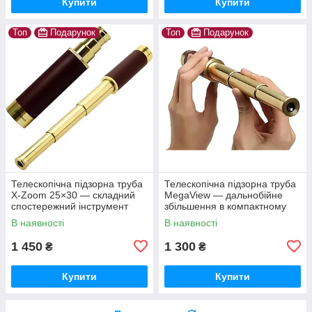
Купити
Купити
Топ
Подарунок
Топ
Подарунок
Телескопічна підзорна труба
Телескопічна підзорна труба
X-Zoom 25×30 — складний
MegaView — дальнобійне
спостережний інструмент
збільшення в компактному
корпусі
В наявності
В наявності
1 450
1 300
₴
₴
Купити
Купити