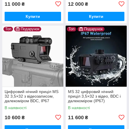
11 000
12 000
₴
₴
Купити
Купити
Топ
Подарунок
Топ
Подарунок
Цифровий нічний приціл MS
MS 32 цифровий нічний
32 3,5×32 з відеозаписом,
приціл 3,5×32 з відео, BDC і
далекоміром BDC, IP67
далекоміром (IP67)
В наявності
В наявності
10 600
11 600
₴
₴