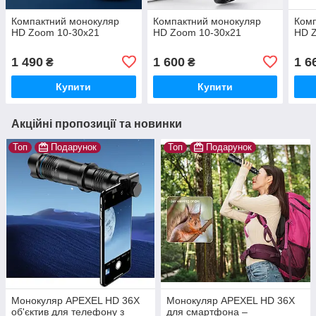
Компактний монокуляр
Компактний монокуляр
Комп
HD Zoom 10-30x21
HD Zoom 10-30x21
HD 
1 490
1 600
1 6
₴
₴
Купити
Купити
Акційні пропозиції та новинки
Топ
Подарунок
Топ
Подарунок
Монокуляр APEXEL HD 36X
Монокуляр APEXEL HD 36X
об'єктив для телефону з
для смартфона –