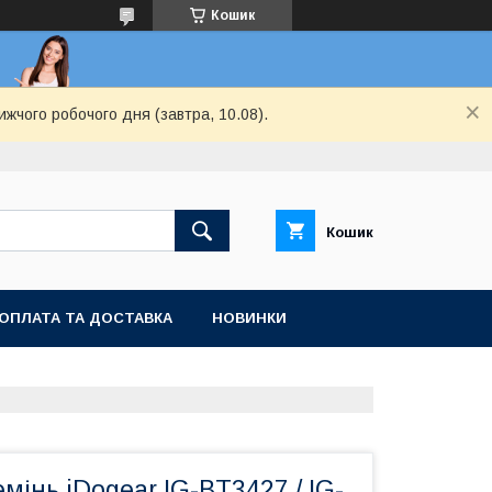
Кошик
ижчого робочого дня (завтра, 10.08).
Кошик
ОПЛАТА ТА ДОСТАВКА
НОВИНКИ
мінь iDogear IG-BT3427 / IG-