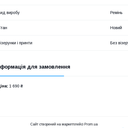
ид виробу
Ремінь
Стан
Новий
ізерунки і принти
Без візер
нформація для замовлення
іна:
1 690 ₴
Сайт створений на маркетплейсі
Prom.ua