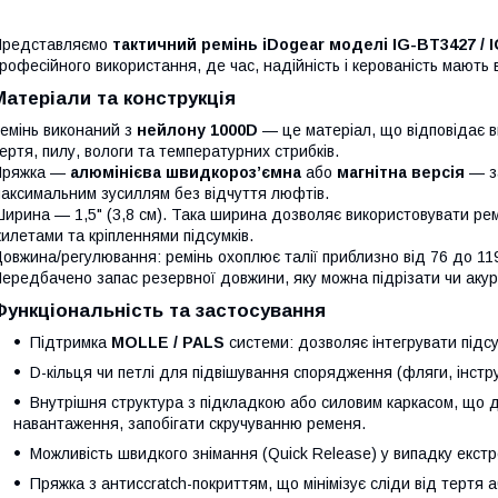
Представляємо
тактичний ремінь iDogear моделі IG-BT3427 / 
рофесійного використання, де час, надійність і керованість мають
Матеріали та конструкція
емінь виконаний з
нейлону 1000D
— це матеріал, що відповідає в
ертя, пилу, вологи та температурних стрибків.
Пряжка —
алюмінієва швидкороз’ємна
або
магнітна версія
— за
аксимальним зусиллям без відчуття люфтів.
ирина — 1,5" (3,8 см). Така ширина дозволяє використовувати ре
илетами та кріпленнями підсумків.
овжина/регулювання: ремінь охоплює талії приблизно від 76 до 119
ередбачено запас резервної довжини, яку можна підрізати чи акур
Функціональність та застосування
Підтримка
MOLLE / PALS
системи: дозволяє інтегрувати підсу
D-кільця чи петлі для підвішування спорядження (фляги, інстру
Внутрішня структура з підкладкою або силовим каркасом, що 
навантаження, запобігати скручуванню ременя.
Можливість швидкого знімання (Quick Release) у випадку екстр
Пряжка з антисcratch-покриттям, що мінімізує сліди від тертя 