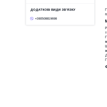
п
+380508819698
Р
т
м
Ш
ж
Д
П