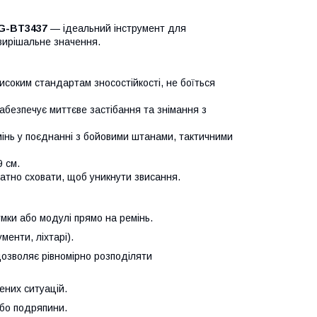
IG-BT3437
— ідеальний інструмент для
 вирішальне значення.
исоким стандартам зносостійкості, не боїться
безпечує миттєве застібання та знімання з
мінь у поєднанні з бойовими штанами, тактичними
 см.
атно сховати, щоб уникнути звисання.
мки або модулі прямо на ремінь.
менти, ліхтарі).
дозволяє рівномірно розподіляти
ених ситуацій.
або подряпини.