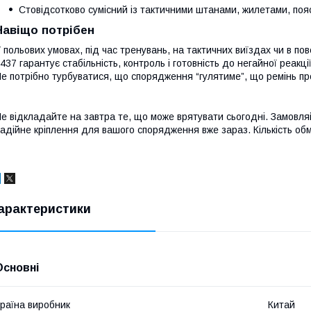
Стовідсотково сумісний із тактичними штанами, жилетами, пояс
Навіщо потрібен
 польових умовах, під час тренувань, на тактичних виїздах чи в по
437 гарантує стабільність, контроль і готовність до негайної реакції
е потрібно турбуватися, що спорядження “гулятиме”, що ремінь пр
е відкладайте на завтра те, що може врятувати сьогодні. Замовл
адійне кріплення для вашого спорядження вже зараз. Кількість об
арактеристики
Основні
раїна виробник
Китай