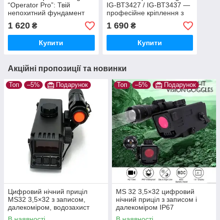
“Operator Pro”: Твій
IG-BT3427 / IG-BT3437 —
непохитний фундамент
професійне кріплення з
спорядження
1000D нейлоном
1 620
1 690
₴
₴
Купити
Купити
Акційні пропозиції та новинки
Топ
–5%
Подарунок
Топ
–5%
Подарунок
Цифровий нічний приціл
MS 32 3,5×32 цифровий
MS32 3,5×32 з записом,
нічний приціл з записом і
далекоміром, водозахист
далекоміром IP67
IP67
В наявності
В наявності