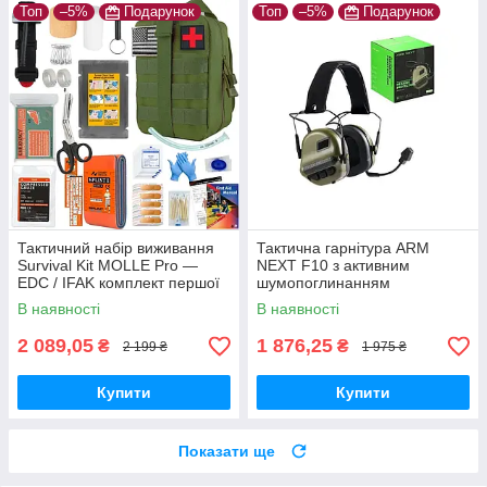
Топ
–5%
Подарунок
Топ
–5%
Подарунок
Тактичний набір виживання
Тактична гарнітура ARM
Survival Kit MOLLE Pro —
NEXT F10 з активним
EDC / IFAK комплект першої
шумопоглинанням
допомоги та виживання 20+
В наявності
В наявності
предметів
2 089,05
1 876,25
₴
₴
2 199 ₴
1 975 ₴
Купити
Купити
Показати ще