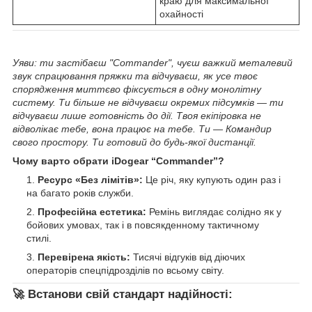
краю для максимальної
охайності
Уяви: ти застібаєш "Commander", чуєш важкий металевий
звук спрацювання пряжки та відчуваєш, як усе твоє
спорядження миттєво фіксується в одну монолітну
систему. Ти більше не відчуваєш окремих підсумків — ти
відчуваєш лише готовність до дії. Твоя екіпіровка не
відволікає тебе, вона працює на тебе. Ти — Командир
свого простору. Ти готовий до будь-якої дистанції.
Чому варто обрати iDogear “Commander”?
Ресурс «Без лімітів»:
Це річ, яку купують один раз і
на багато років служби.
Професійна естетика:
Ремінь виглядає солідно як у
бойових умовах, так і в повсякденному тактичному
стилі.
Перевірена якість:
Тисячі відгуків від діючих
операторів спецпідрозділів по всьому світу.
🚀 Встанови свій стандарт надійності: