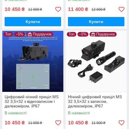
10 450
11 400
₴
₴
11 000 ₴
12 000 ₴
Купити
Купити
Топ
–5%
Подарунок
Топ
–5%
Подарунок
Цифровий нічний приціл MS
Нічний цифровий приціл MS
32 3,5×32 з відеозаписом і
32 3,5×32 з записом,
далекоміром, IP67
далекоміром, IP67
В наявності
В наявності
10 450
10 450
₴
₴
11 000 ₴
11 000 ₴