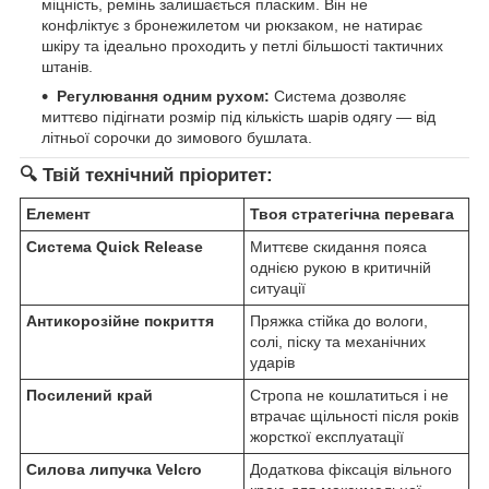
міцність, ремінь залишається пласким. Він не
конфліктує з бронежилетом чи рюкзаком, не натирає
шкіру та ідеально проходить у петлі більшості тактичних
штанів.
Регулювання одним рухом:
Система дозволяє
миттєво підігнати розмір під кількість шарів одягу — від
літньої сорочки до зимового бушлата.
🔍 Твій технічний пріоритет:
Елемент
Твоя стратегічна перевага
Система Quick Release
Миттєве скидання пояса
однією рукою в критичній
ситуації
Антикорозійне покриття
Пряжка стійка до вологи,
солі, піску та механічних
ударів
Посилений край
Стропа не кошлатиться і не
втрачає щільності після років
жорсткої експлуатації
Силова липучка Velcro
Додаткова фіксація вільного