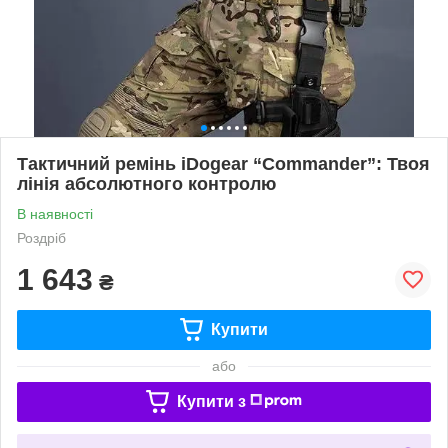
Тактичний ремінь iDogear “Commander”: Твоя
лінія абсолютного контролю
В наявності
Роздріб
1 643
₴
Купити
або
Купити з