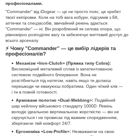
професіоналами.
"Commander" від iDogear — це не просто пояс, це хребет
твоєї екіпіровки. Коли на тобі вага кобури, підсумків з БК,
аптечки та спецзасобів, звичайний ремінь здається.
"Commander" — ні. Він розроблений як силова опора, що
рівномірно розподіляє вагу та забезпечує миттєвий доступ до
всього арсеналу.
⚡ Чому "Commander" — це вибір лідерів та
професіоналів?
Механізм «Iron-Clutch» (Пряжка типу Cobra):
Високоміцний металевий сплав із запатентованою
системою подвійного блокування. Вона не
розстібнеться під натягом, навіть якщо ти долаєш
перешкоди чи евакуюєш побратима. Один чіткий клік —
і ти в повній готовності.
Армоване полотно «Dual-Webbing»:
Подвійний
шар нейлону військового стандарту 1000D. Ремінь
володіє ідеальною вертикальною жорсткістю — він не
скручується і не провисає під важким спорядженням,
зберігаючи твій комфорт 24/7.
Ергономіка «Low-Profile»:
Незважаючи на свою