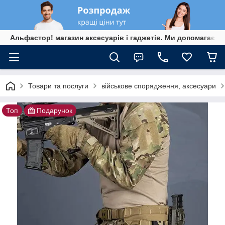
Альфастор! магазин аксесуарів і гаджетів. Ми допомагаєм
Товари та послуги
військове спорядження, аксесуари
Топ
Подарунок