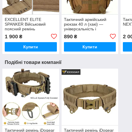
EXCELLENT ELITE
Тактичний армійський
Такт
SPANKER Військовий
рюкзак 40 л (хакі) —
NEXT
поясний ремінь
універсальність і
Багатоцільовий
витривалість щодня
1 900
890
2 0
₴
₴
патрульний ремінь з
м’якою підкладкою Molle
Купити
Купити
Подібні товари компанії
Тактичний ремінь iDogear
Тактичний ремінь iDogear