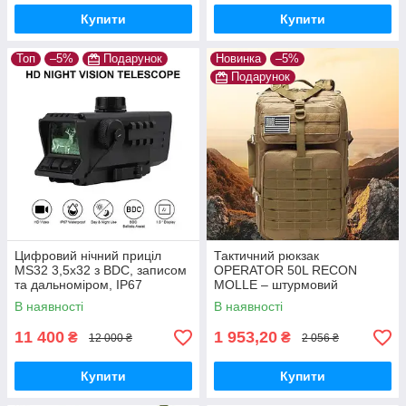
Купити
Купити
Топ
–5%
Подарунок
Новинка
–5%
Подарунок
Цифровий нічний приціл
Тактичний рюкзак
MS32 3,5x32 з BDC, записом
OPERATOR 50L RECON
та дальноміром, IP67
MOLLE – штурмовий
військовий рюкзак для
В наявності
В наявності
розвідки, автономних місій та
виживання + подарунок
11 400
1 953,20
₴
₴
12 000 ₴
2 056 ₴
Купити
Купити