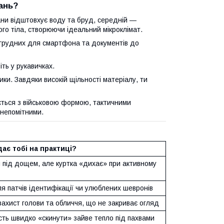
ань?
ни відштовхує воду та бруд, середній —
ого тіла, створюючи ідеальний мікроклімат.
агрудних для смартфона та документів до
ть у рукавичках.
ики. Завдяки високій щільності матеріалу, ти
ться з військовою формою, тактичними
непомітними.
ає тобі на практиці?
 під дощем, але куртка «дихає» при активному
я патчів ідентифікації чи улюблених шевронів
ахист голови та обличчя, що не закриває огляд
сть швидко «скинути» зайве тепло під пахвами