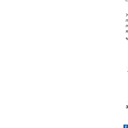
У
п
т
я