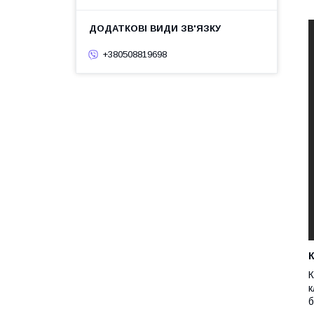
+380508819698
К
К
к
б