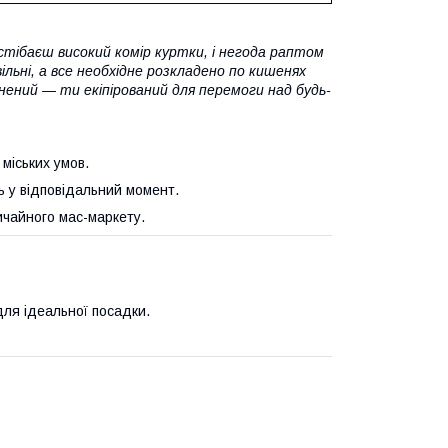
астібаєш високий комір куртки, і негода раптом
ільні, а все необхідне розкладено по кишенях
нений — ти екіпірований для перемоги над будь-
міських умов.
ь у відповідальний момент.
ичайного мас-маркету.
ля ідеальної посадки.