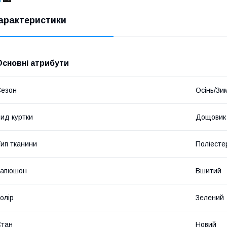
арактеристики
Основні атрибути
Сезон
Осінь/Зи
ид куртки
Дощовик
ип тканини
Поліесте
Капюшон
Вшитий
олір
Зелений
Стан
Новий