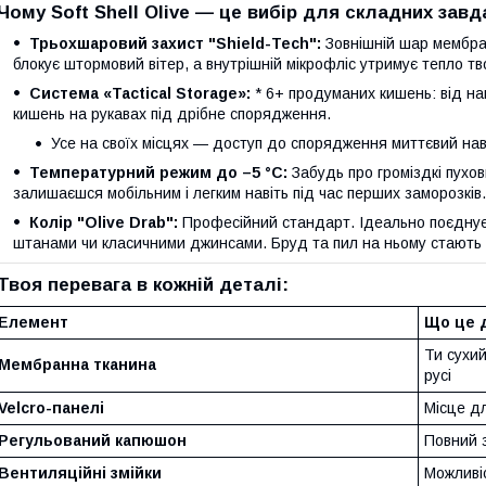
Чому Soft Shell Olive — це вибір для складних завд
Трьохшаровий захист "Shield-Tech":
Зовнішній шар мембра
блокує штормовий вітер, а внутрішній мікрофліс утримує тепло тв
Система «Tactical Storage»:
* 6+ продуманих кишень: від н
кишень на рукавах під дрібне спорядження.
Усе на своїх місцях — доступ до спорядження миттєвий наві
Температурний режим до –5 °C:
Забудь про громіздкі пухов
залишаєшся мобільним і легким навіть під час перших заморозків.
Колір "Olive Drab":
Професійний стандарт. Ідеально поєднує
штанами чи класичними джинсами. Бруд та пил на ньому стають 
Твоя перевага в кожній деталі:
Елемент
Що це д
Ти сухий
Мембранна тканина
русі
Velcro-панелі
Місце дл
Регульований капюшон
Повний з
Вентиляційні змійки
Можливі