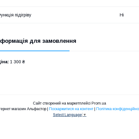
ункція підігріву
Ні
нформація для замовлення
іна:
1 300 ₴
Сайт створений на маркетплейсі
Prom.ua
Інтернет магазин Альфастор |
Поскаржитися на контент
|
Політика конфіденційно
Select Language
▼