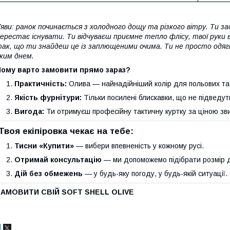
яви: ранок починається з холодного дощу та різкого вітру. Ти з
ерестає існувати. Ти відчуваєш приємне тепло флісу, твої руки в
ак, що ти знайдеш це із заплющеними очима. Ти не просто одяг
ким днем.
Чому варто замовити прямо зараз?
Практичність:
Олива — найнадійніший колір для польових та 
Якість фурнітури:
Тільки посилені блискавки, що не підведут
Вигода:
Ти отримуєш професійну тактичну куртку за ціною зв
Твоя екіпіровка чекає на тебе:
Тисни «Купити»
— вибери впевненість у кожному русі.
Отримай консультацію
— ми допоможемо підібрати розмір д
Дій без обмежень
— у будь-яку погоду, у будь-якій ситуації.
ЗАМОВИТИ СВІЙ SOFT SHELL OLIVE