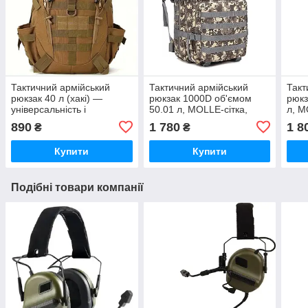
Тактичний армійський
Тактичний армійський
Такт
рюкзак 40 л (хакі) —
рюкзак 1000D об'ємом
рюкз
універсальність і
50.01 л, MOLLE-сітка,
л, M
витривалість щодня
амортизаційні плечові
амор
890
1 780
1 8
₴
₴
ремені Камуфляж
реме
Купити
Купити
Подібні товари компанії