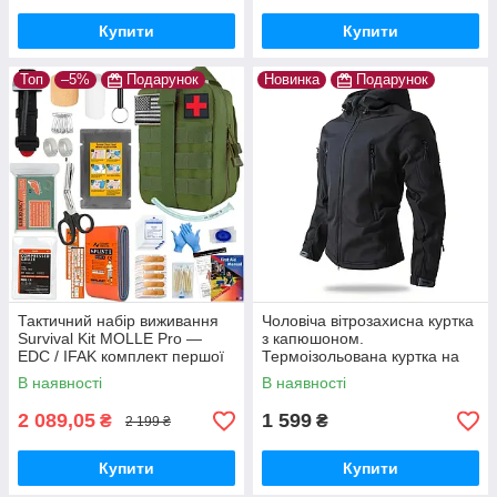
Купити
Купити
Топ
–5%
Подарунок
Новинка
Подарунок
Тактичний набір виживання
Чоловіча вітрозахисна куртка
Survival Kit MOLLE Pro —
з капюшоном.
EDC / IFAK комплект першої
Термоізольована куртка на
допомоги та виживання 20+
блискавці XXL
В наявності
В наявності
предметів
2 089,05
1 599
₴
₴
2 199 ₴
Купити
Купити