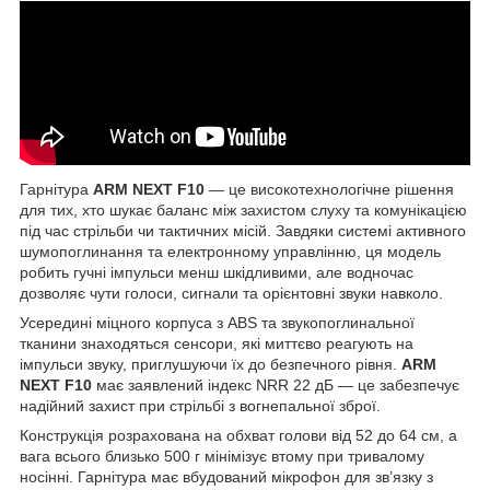
Гарнітура
ARM NEXT F10
— це високотехнологічне рішення
для тих, хто шукає баланс між захистом слуху та комунікацією
під час стрільби чи тактичних місій. Завдяки системі активного
шумопоглинання та електронному управлінню, ця модель
робить гучні імпульси менш шкідливими, але водночас
дозволяє чути голоси, сигнали та орієнтовні звуки навколо.
Усередині міцного корпуса з ABS та звукопоглинальної
тканини знаходяться сенсори, які миттєво реагують на
імпульси звуку, приглушуючи їх до безпечного рівня.
ARM
NEXT F10
має заявлений індекс NRR 22 дБ — це забезпечує
надійний захист при стрільбі з вогнепальної зброї.
Конструкція розрахована на обхват голови від 52 до 64 см, а
вага всього близько 500 г мінімізує втому при тривалому
носінні. Гарнітура має вбудований мікрофон для зв’язку з