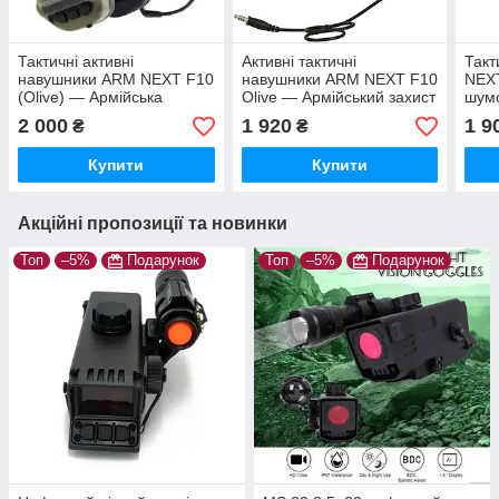
Тактичні активні
Активні тактичні
Такт
навушники ARM NEXT F10
навушники ARM NEXT F10
NEXT
(Olive) — Армійська
Olive — Армійський захист
шум
гарнітура для стрільби з
слуху з підсиленням
захи
2 000
1 920
1 9
₴
₴
інтелектуальним
слабких звуків
шумозаглушенням
Купити
Купити
Акційні пропозиції та новинки
Топ
–5%
Подарунок
Топ
–5%
Подарунок