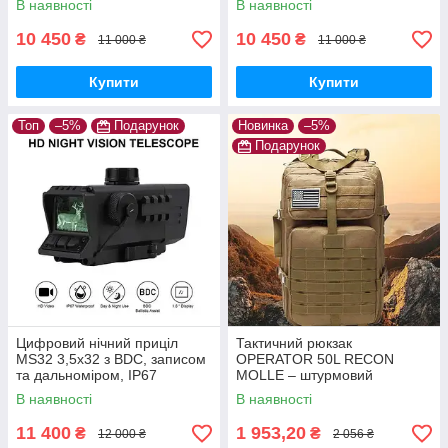
В наявності
В наявності
10 450
10 450
₴
₴
11 000 ₴
11 000 ₴
Купити
Купити
Топ
–5%
Подарунок
Новинка
–5%
Подарунок
Цифровий нічний приціл
Тактичний рюкзак
MS32 3,5x32 з BDC, записом
OPERATOR 50L RECON
та дальноміром, IP67
MOLLE – штурмовий
військовий рюкзак для
В наявності
В наявності
розвідки, автономних місій та
виживання + подарунок
11 400
1 953,20
₴
₴
12 000 ₴
2 056 ₴