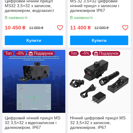
Цифровий нічний приціл
MS 32 3,5×32 цифровий
MS32 3,5×32 з записом,
нічний приціл з записом і
далекоміром, водозахист
далекоміром IP67
IP67
В наявності
В наявності
10 450
11 400
₴
₴
11 000 ₴
12 000 ₴
Купити
Купити
Топ
–5%
Подарунок
Топ
–5%
Подарунок
Цифровий нічний приціл MS
Нічний цифровий приціл MS
32 3,5×32 з відеозаписом і
32 3,5×32 з записом,
далекоміром, IP67
далекоміром, IP67