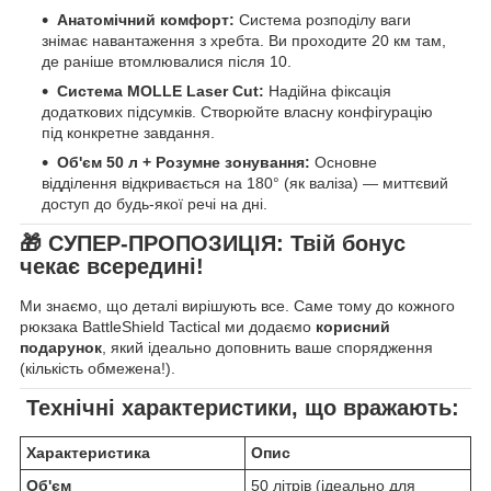
Анатомічний комфорт:
Система розподілу ваги
знімає навантаження з хребта. Ви проходите 20 км там,
де раніше втомлювалися після 10.
Система MOLLE Laser Cut:
Надійна фіксація
додаткових підсумків. Створюйте власну конфігурацію
під конкретне завдання.
Об'єм 50 л + Розумне зонування:
Основне
відділення відкривається на 180° (як валіза) — миттєвий
доступ до будь-якої речі на дні.
🎁 СУПЕР-ПРОПОЗИЦІЯ: Твій бонус
чекає всередині!
Ми знаємо, що деталі вирішують все. Саме тому до кожного
рюкзака BattleShield Tactical ми додаємо
корисний
подарунок
, який ідеально доповнить ваше спорядження
(кількість обмежена!).
Технічні характеристики, що вражають:
Характеристика
Опис
Об'єм
50 літрів (ідеально для