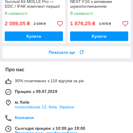
Survival Kit MOLLE Pro —
NEXT F10 з активним
EDC / IFAK комплект першої
шумопоглинанням
допомоги та виживання 20+
В наявності
В наявності
предметів
2 089,05
1 876,25
₴
₴
2 199 ₴
1 975 ₴
Купити
Купити
Показати ще
Про нас
90% позитивних з 118 відгуків за рік
Працює з 09.07.2019
м. Київ
голосоіївська 13, Київ, Україна
Контакти
Сьогодні працює з 10:00 до 19:00