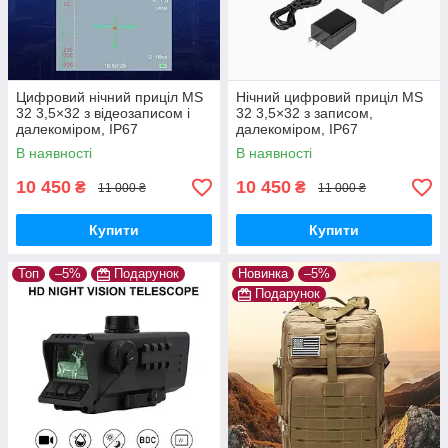
Цифровий нічний приціл MS
Нічний цифровий приціл MS
32 3,5×32 з відеозаписом і
32 3,5×32 з записом,
далекоміром, IP67
далекоміром, IP67
В наявності
В наявності
10 450
10 450
₴
₴
11 000 ₴
11 000 ₴
Купити
Купити
Топ
–5%
Подарунок
Новинка
–5%
Подарунок