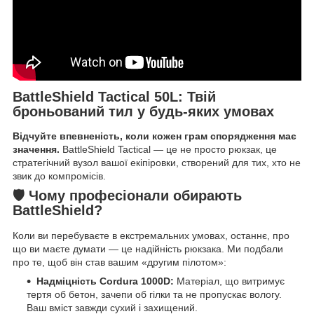
BattleShield Tactical 50L: Твій
броньований тил у будь-яких умовах
Відчуйте впевненість, коли кожен грам спорядження має
значення.
BattleShield Tactical — це не просто рюкзак, це
стратегічний вузол вашої екіпіровки, створений для тих, хто не
звик до компромісів.
🛡️ Чому професіонали обирають
BattleShield?
Коли ви перебуваєте в екстремальних умовах, останнє, про
що ви маєте думати — це надійність рюкзака. Ми подбали
про те, щоб він став вашим «другим пілотом»:
Надміцність Cordura 1000D:
Матеріал, що витримує
тертя об бетон, зачепи об гілки та не пропускає вологу.
Ваш вміст завжди сухий і захищений.