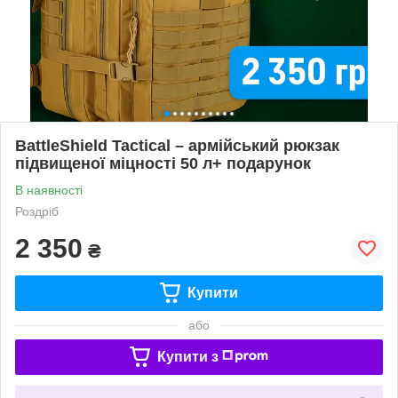
BattleShield Tactical – армійський рюкзак
підвищеної міцності 50 л+ подарунок
В наявності
Роздріб
2 350
₴
Купити
або
Купити з