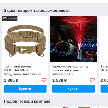
З цим товаром також замовляють
Тактичний ремінь
Зволожувач повітря та
Такт
IDOGEAR MRB
зоряне небо для
NEXT
Модульний такелажний
автомобіля з
ремінь Quick Release
ароматерапією Ocean
1 865
1 588
2 0
₴
₴
MOLLE MC 3424
Купити
Купити
Подібні товари компанії