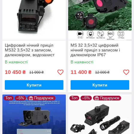
Цифровий нічний приціл
MS 32 3,5×32 цифровий
MS32 3,5×32 з записом,
нічний приціл з записом і
далекоміром, водозахист
далекоміром IP67
IP67
В наявності
В наявності
10 450
11 400
₴
₴
11 000 ₴
12 000 ₴
Купити
Купити
Топ
–5%
Подарунок
Топ
–5%
Подарунок