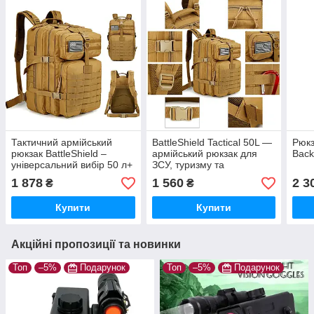
Тактичний армійський
BattleShield Tactical 50L —
Рюкз
рюкзак BattleShield –
армійський рюкзак для
Back
універсальний вибір 50 л+
ЗСУ, туризму та
подарунок
виживання + подарунок
1 878
1 560
2 3
₴
₴
Купити
Купити
Акційні пропозиції та новинки
Топ
–5%
Подарунок
Топ
–5%
Подарунок