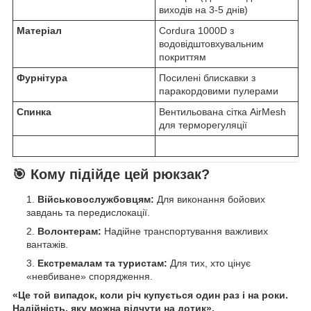
виходів на 3-5 днів)
Матеріал
Cordura 1000D з
водовідштовхувальним
покриттям
Фурнітура
Посилені блискавки з
паракордовими пулерами
Спинка
Вентильована сітка AirMesh
для терморегуляції
🎯 Кому підійде цей рюкзак?
Військовослужбовцям:
Для виконання бойових
завдань та передислокації.
Волонтерам:
Надійне транспортування важливих
вантажів.
Екстремалам та туристам:
Для тих, хто цінує
«невбиване» спорядження.
«Це той випадок, коли річ купується один раз і на роки.
Надійність, яку можна відчути на дотик».