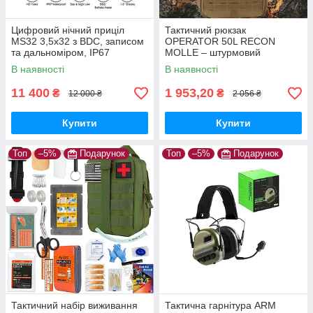
Цифровий нічний приціл
Тактичний рюкзак
MS32 3,5x32 з BDC, записом
OPERATOR 50L RECON
та дальноміром, IP67
MOLLE – штурмовий
військовий рюкзак для
В наявності
В наявності
розвідки, автономних місій та
виживання + подарунок
11 400
1 953,20
₴
₴
12 000 ₴
2 056 ₴
Купити
Купити
Топ
–5%
Подарунок
Топ
–5%
Подарунок
Тактичний набір виживання
Тактична гарнітура ARM