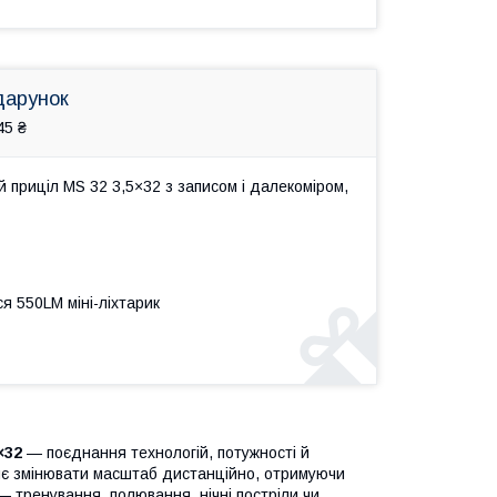
дарунок
45 ₴
приціл MS 32 3,5×32 з записом і далекоміром,
я 550LM міні-ліхтарик
×32
— поєднання технологій, потужності й
яє змінювати масштаб дистанційно, отримуючи
— тренування, полювання, нічні постріли чи