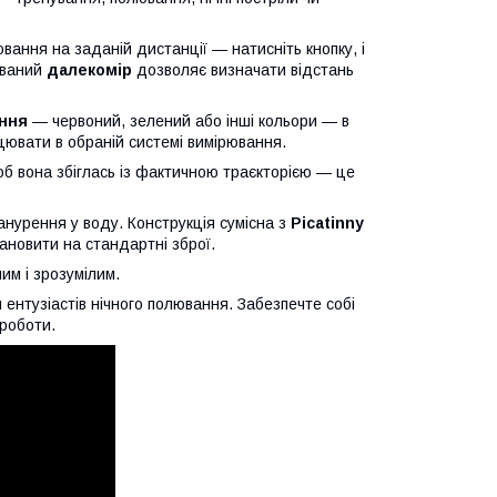
ання на заданій дистанції — натисніть кнопку, і
ований
далекомір
дозволяє визначати відстань
ання
— червоний, зелений або інші кольори — в
ювати в обраній системі вимірювання.
об вона збіглась із фактичною траєкторією — це
занурення у воду. Конструкція сумісна з
Picatinny
ановити на стандартні зброї.
им і зрозумілим.
и ентузіастів нічного полювання. Забезпечте собі
 роботи.