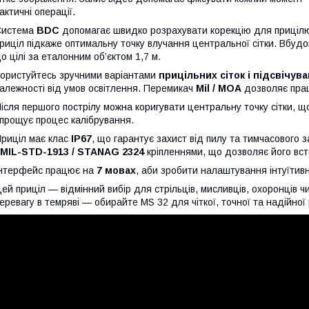
актичні операції.
Система
BDC
допомагає швидко розрахувати корекцію для прицілюв
риціл підкаже оптимальну точку влучання центральної сітки. Вбуд
о цілі за еталонним об’єктом 1,7 м.
ористуйтесь зручними варіантами
прицільних сіток і підсвічув
алежності від умов освітлення. Перемикач
Mil / MOA
дозволяє прац
ісля першого пострілу можна коригувати центральну точку сітки, щ
прощує процес калібрування.
риціл має клас
IP67
, що гарантує захист від пилу та тимчасового 
 MIL-STD-1913 / STANAG 2324
кріпленнями, що дозволяє його вст
нтерфейс працює на
7 мовах
, аби зробити налаштування інтуїтивн
ей приціл — відмінний вибір для стрільців, мисливців, охоронців ч
еревагу в темряві — обирайте MS 32 для чіткої, точної та надійної