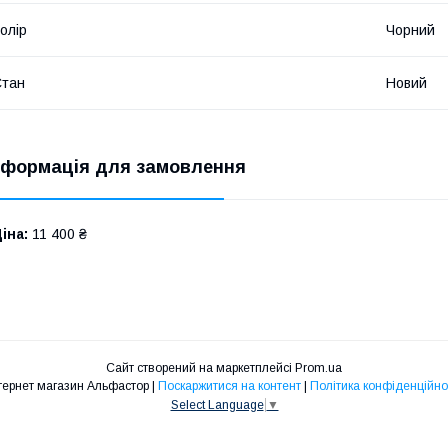
олір
Чорний
Стан
Новий
нформація для замовлення
іна:
11 400 ₴
Сайт створений на маркетплейсі
Prom.ua
Інтернет магазин Альфастор |
Поскаржитися на контент
|
Політика конфіденційно
Select Language
▼