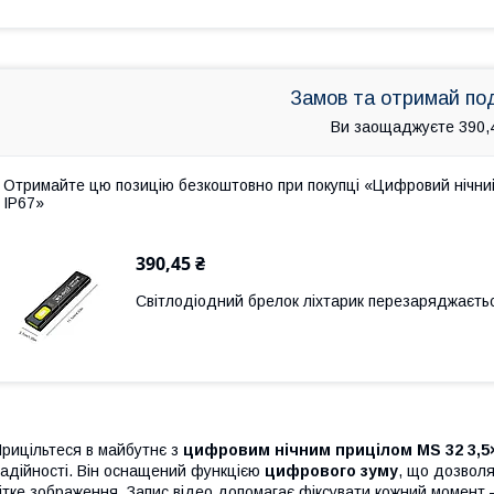
Замов та отримай по
Ви заощаджуєте 390,
Отримайте цю позицію безкоштовно при покупці «Цифровий нічний 
IP67»
390,45 ₴
Світлодіодний брелок ліхтарик перезаряджаєтьс
рицільтеся в майбутнє з
цифровим нічним прицілом MS 32 3,5
адійності. Він оснащений функцією
цифрового зуму
, що дозвол
ітке зображення. Запис відео допомагає фіксувати кожний момент 