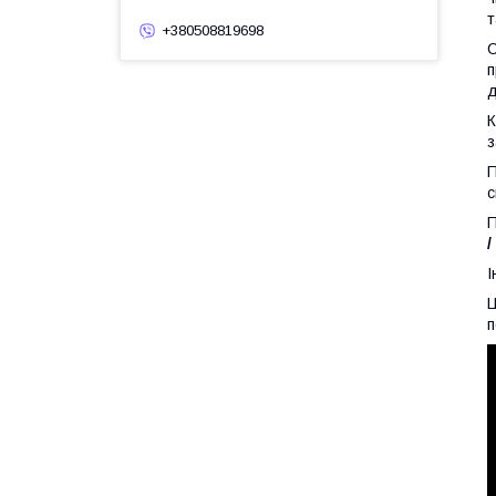
т
+380508819698
п
д
К
з
П
с
П
/
І
Ц
п