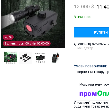
11 4
12 000 ₴
В наявності
Купити
–5%
Залишилось
0
0
днів
0
0
0
0
0
0
+380 (68) 022-09-59
Менеджер
повернення товару п
У компанії підключені
будь-який товар не п