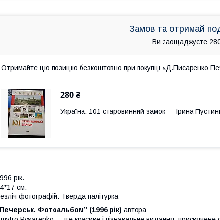
Замов та отримай по
Ви заощаджуєте 280
Отримайте цю позицію безкоштовно при покупці «Д.Писаренко Пе
280 ₴
Україна. 101 старовинний замок — Ірина Пустинн
996 рік.
4*17 см.
езліч фотографій. Тверда палітурка
Печерськ. Фотоальбом” (1996 рік)
автора
mytro Pysarenko — це красиве і пізнавальне видання, присвячене 