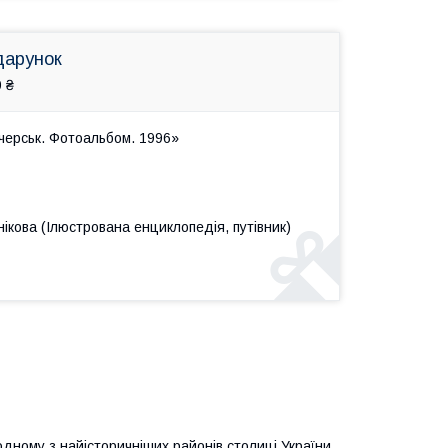
дарунок
 ₴
черськ. Фотоальбом. 1996»
ікова (Ілюстрована енциклопедія, путівник)
одному з найісторичніших районів столиці України