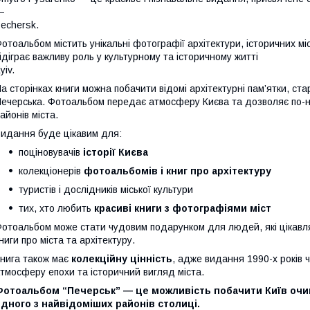
—
echersk.
отоальбом містить унікальні фотографії архітектури, історичних міс
ідіграє важливу роль у культурному та історичному житті
yiv.
а сторінках книги можна побачити відомі архітектурні пам’ятки, стар
ечерська. Фотоальбом передає атмосферу Києва та дозволяє по-н
айонів міста.
идання буде цікавим для:
поціновувачів
історії Києва
колекціонерів
фотоальбомів і книг про архітектуру
туристів і дослідників міської культури
тих, хто любить
красиві книги з фотографіями міст
отоальбом може стати чудовим подарунком для людей, які цікавля
ниги про міста та архітектуру.
нига також має
колекційну цінність
, адже видання 1990-х років 
тмосферу епохи та історичний вигляд міста.
Фотоальбом “Печерськ” — це можливість побачити Київ очи
дного з найвідоміших районів столиці.