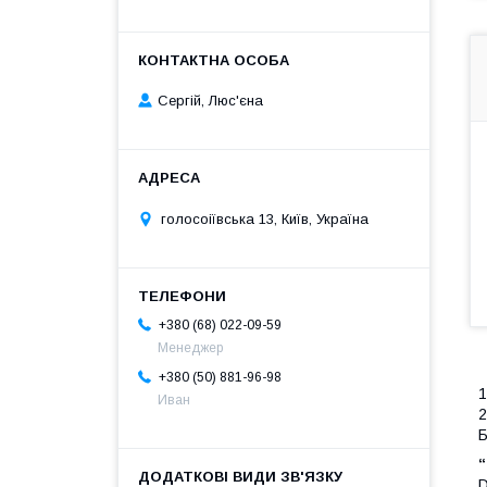
Сергій, Люс'єна
голосоіївська 13, Київ, Україна
+380 (68) 022-09-59
Менеджер
+380 (50) 881-96-98
1
Иван
2
Б
“
D