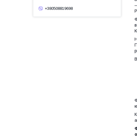
+380508819698
P
Ф
в
K
Н
П
р
В
Ф
к
К
а
о