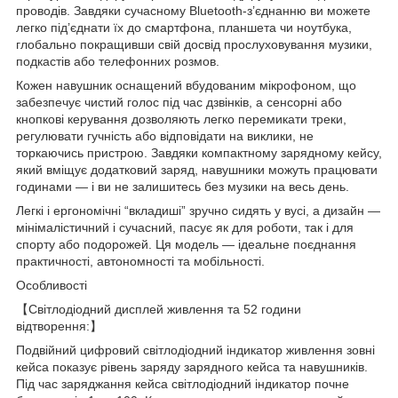
проводів. Завдяки сучасному Bluetooth-з’єднанню ви можете
легко під’єднати їх до смартфона, планшета чи ноутбука,
глобально покращивши свій досвід прослуховування музики,
подкастів або телефонних розмов.
Кожен навушник оснащений вбудованим мікрофоном, що
забезпечує чистий голос під час дзвінків, а сенсорні або
кнопкові керування дозволяють легко перемикати треки,
регулювати гучність або відповідати на виклики, не
торкаючись пристрою. Завдяки компактному зарядному кейсу,
який вміщує додатковий заряд, навушники можуть працювати
годинами — і ви не залишитесь без музики на весь день.
Легкі і ергономічні “вкладиші” зручно сидять у вусі, а дизайн —
мінімалістичний і сучасний, пасує як для роботи, так і для
спорту або подорожей. Ця модель — ідеальне поєднання
практичності, автономності та мобільності.
Особливості
【Світлодіодний дисплей живлення та 52 години
відтворення:】
Подвійний цифровий світлодіодний індикатор живлення зовні
кейса показує рівень заряду зарядного кейса та навушників.
Під час заряджання кейса світлодіодний індикатор почне