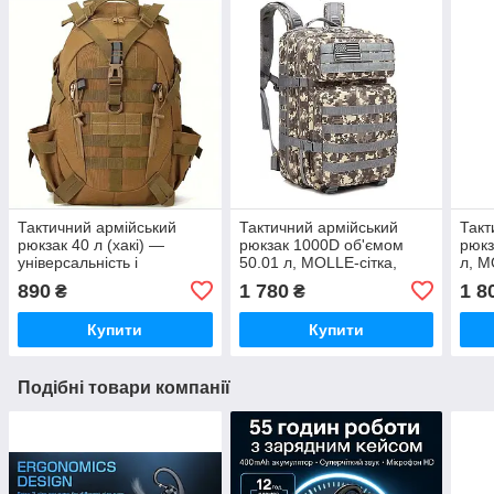
Тактичний армійський
Тактичний армійський
Такт
рюкзак 40 л (хакі) —
рюкзак 1000D об'ємом
рюкз
універсальність і
50.01 л, MOLLE-сітка,
л, M
витривалість щодня
амортизаційні плечові
амор
890
1 780
1 8
₴
₴
ремені Камуфляж
реме
Купити
Купити
Подібні товари компанії