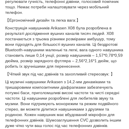
регулювати гучність, телефонні дзвінки, голосовий помічник
тощо. Немає потреби налаштовувати через мобільний
телефон.
【Ергономічний дизайн та легка вага:】
Конструкція навушників Arikasen X08 була розроблена в
результаті дослідження вушних каналів тисяч людей. X08
постачаються з трьома різними розмірами амбушур, тому
вони підходять для більшості вушних каналів. Ці бездротові
Bluetooth-навушники маленькі та легкі, вага одного навушника
становить лише 0,14 унції, розмір навушників – 1,57*0,78*0,59
дюйма, розмір зарядного футляра – 2,56*2,16*1 дюйм, що
робить їх зручнішими для перенесення.
【Чіткий звук під час дзвінків та захопливий стереозвук: 】
Ці музичні навушники Arikasen з 14,2-мм динаміками та
тришаровими композитними діафрагмами забезпечують
потужні баси, приголомшливі високі частоти та чисті середні
частоти. Ці навушники розроблені для любителів звуку та
музики. Вони підтримують монорежим та режим подвійного
стерео, ви можете ділитися навушниками з друзями та
родиною. Кожен навушник має вбудований мікрофон для
телефонних дзвінків. Шумозаглушення CVC дозволить іншим
дуже чітко чути ваш голос під час телефонних дзвінків.