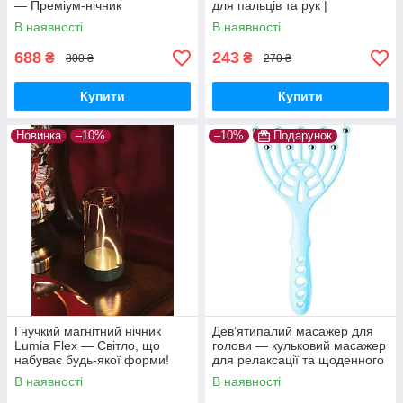
— Преміум-нічник
для пальців та рук |
трансформер, дизайнерська
компактний ручний масажер
В наявності
В наявності
LED-лампа
для релаксу
688
243
₴
₴
800 ₴
270 ₴
Купити
Купити
Новинка
–10%
–10%
Подарунок
Гнучкий магнітний нічник
Дев’ятипалий масажер для
Lumia Flex — Світло, що
голови — кульковий масажер
набуває будь-якої форми!
для релаксації та щоденного
комфорту
В наявності
В наявності