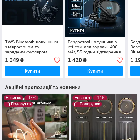
TWS Bluetooth навушники
Бездротові навушники з
Безд
з мікрофоном та
кейсом для зарядки 400
Bas
зарядним футляром
мАг, 55 годин відтворення
Blue
400mAh, до 55 годин
1 349
1 420
1 1
₴
₴
автономної роботи для
спорту, роботи та водіння
Купити
Купити
Акційні пропозиції та новинки
Новинка
–14%
Новинка
–14%
Подарунок
Подарунок