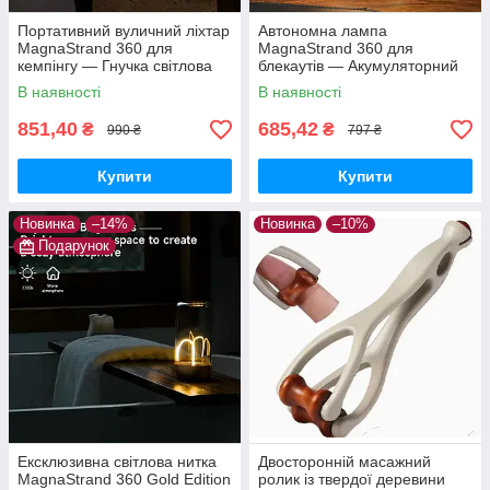
Портативний вуличний ліхтар
Автономна лампа
MagnaStrand 360 для
MagnaStrand 360 для
кемпінгу — Гнучка світлова
блекаутів — Акумуляторний
нитка 360° з магнітним
світильник «Квантовий дріт» з
В наявності
В наявності
кріпленням та Type-C
Type-C та потужним магнітом
851,40
685,42
₴
₴
990 ₴
797 ₴
Купити
Купити
Новинка
–14%
Новинка
–10%
Подарунок
Ексклюзивна світлова нитка
Двосторонній масажний
MagnaStrand 360 Gold Edition
ролик із твердої деревини