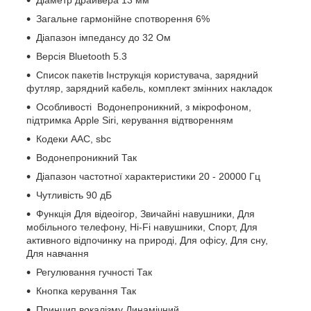
Діаметр драйвера 13 мм
Загальне гармонійне спотворення 6%
Діапазон імпедансу до 32 Ом
Версія Bluetooth 5.3
Список пакетів Інструкція користувача, зарядний
футляр, зарядний кабель, комплект змінних накладок
Особливості Водонепроникний, з мікрофоном,
підтримка Apple Siri, керування відтворенням
Кодеки AAC, sbc
Водонепроникний Так
Діапазон частотної характеристики 20 - 20000 Гц
Чутливість 90 дБ
Функція Для відеоігор, Звичайні навушники, Для
мобільного телефону, Hi-Fi навушники, Спорт, Для
активного відпочинку на природі, Для офісу, Для сну,
Для навчання
Регулювання гучності Так
Кнопка керування Так
Принцип вокалізму Динамічний