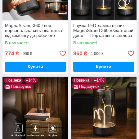
MagnaStrand 360 Твоя
Гнучка LED-лампа нічник
персональна світлова нитка:
MagnaStrand 360 «Квантовий
від кемпінгу до робочого
дріт» — Портативна світлова
столу
нитка Lumia Flex з магнітом
В наявності
В наявності
(Тепле світло)
774
860
₴
₴
900 ₴
1 000 ₴
Купити
Купити
Новинка
–14%
Новинка
–14%
Подарунок
Подарунок