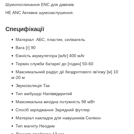
Шумопоглинання ENC для дзвінків.
НЕ ANC Активне шумозаглушення.
Специфікації
Матеріал АБС, пластик, силікагель
Вага [г] 90
Ємність акумулятора [мАг] 400 мАг
Термін служби батареї до [годин] 50-60
Максимальний радіус дії бездротового зв'язку [м] 10
м-20 м
Звукоізоляція Так
Тип амбушур Напіввідкритий
Максимальна вихідна потужність 98 мВт
Спосіб заряджання Зарядний футляр
Матеріал накладок для навушників Силікон
Тип магніту Неодим