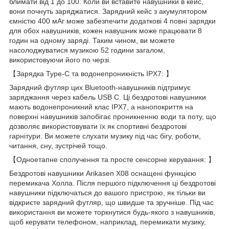
блимати від 1 до 100. Коли ви вставите навушники в кейс,
вони почнуть заряджатися. Зарядний кейс з акумулятором
ємністю 400 мАг може забезпечити додаткові 4 повні зарядки
для обох навушників, кожен навушник може працювати 8
годин на одному заряді. Таким чином, ви можете
насолоджуватися музикою 52 години загалом,
використовуючи його по черзі.
【Зарядка Type-C та водонепроникність IPX7: 】
Зарядний футляр цих Bluetooth-навушників підтримує
заряджання через кабель USB C. Ці бездротові навушники
мають водонепроникний клас IPX7, а нанопокриття на
поверхні навушників запобігає проникненню води та поту, що
дозволяє використовувати їх як спортивні бездротові
гарнітури. Ви можете слухати музику під час бігу, роботи,
читання, сну, зустрічей тощо.
【Одноетапне сполучення та просте сенсорне керування: 】
Бездротові навушники Arikasen X08 оснащені функцією
перемикача Холла. Після першого підключення ці бездротові
навушники підключаться до вашого пристрою, як тільки ви
відкриєте зарядний футляр, що швидше та зручніше. Під час
використання ви можете торкнутися будь-якого з навушників,
щоб керувати телефоном, наприклад, перемикати музику,