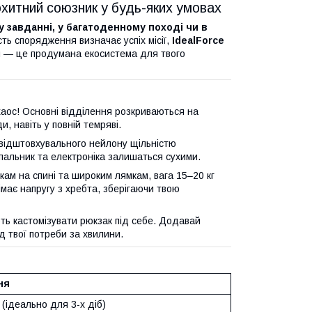
похитний союзник у будь-яких умовах
 завданні, у багатоденному поході чи в
ть спорядження визначає успіх місії,
IdealForce
й — це продумана екосистема для твого
аос! Основні відділення розкриваються на
, навіть у повній темряві.
відштовхувального нейлону щільністю
й спальник та електроніка залишаться сухими.
м на спині та широким лямкам, вага 15–20 кг
має напругу з хребта, зберігаючи твою
ь кастомізувати рюкзак під себе. Додавай
д твої потреби за хвилини.
ня
в (ідеально для 3-х діб)