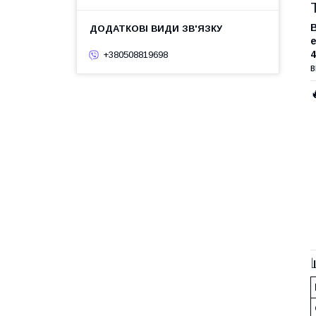
В
е
+380508819698
в