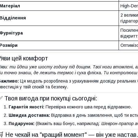
Матеріал
High-Den
2 велик
Відділення
гідрато
Посилен
Фурнітура
відкритт
Розміри
Оптимізо
Уяви цей комфорт
яви: ти йдеш уже шосту годину під дощем. Твої ноги втомлені, а
и точно знаєш, де лежить термос і суха фліска. Ти контролюєш 
Важливо:
Ця модель розроблена з урахуванням досвіду реальних б
нвестиція у твій спокій та безпеку.
✅ Твоя вигода при покупці сьогодні:
Гарантія якості:
Перевірка кожного шва перед відправкою.
Швидка доставка:
Відправка в день замовлення, щоб ти всти
Подарунок:
(Вкажіть ваш бонус, наприклад:
Шеврон-прапор аб
🛒 Не чекай на "кращий момент" — він уже настав