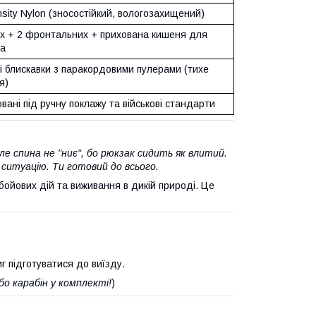
sity Nylon (зносостійкий, вологозахищений)
их + 2 фронтальних + прихована кишеня для
ра
і блискавки з паракордовими пулерами (тихе
я)
вані під ручну поклажу та військові стандарти
ле спина не "ниє", бо рюкзак сидить як влитий.
ситуацію. Ти готовий до всього.
ойових дій та виживання в дикій природі. Це
г підготуватися до виїзду.
о карабін у комплекті!
)
.