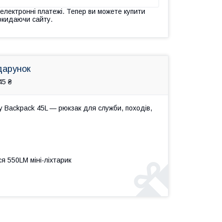
 електронні платежі. Тепер ви можете купити
окидаючи сайту.
дарунок
45 ₴
ry Backpack 45L — рюкзак для служби, походів,
я 550LM міні-ліхтарик