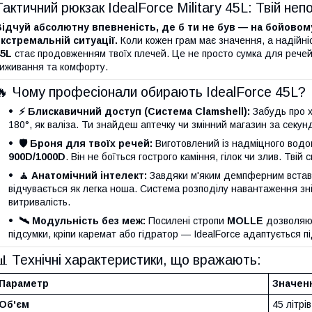
Тактичний рюкзак IdealForce Military 45L: Твій не
ідчуй абсолютну впевненість, де б ти не був — на бойовому
кстремальній ситуації.
Коли кожен грам має значення, а надійніс
45L
стає продовженням твоїх плечей. Це не просто сумка для рече
иживання та комфорту.
🔥 Чому професіонали обирають IdealForce 45L?
⚡️ Блискавичний доступ (Система Clamshell):
Забудь про х
180°, як валіза. Ти знайдеш аптечку чи змінний магазин за секунди
🛡️ Броня для твоїх речей:
Виготовлений із надміцного водо
900D/1000D
. Він не боїться гострого каміння, гілок чи злив. Тві
🧘 Анатомічний інтелект:
Завдяки м'яким демпферним вставка
відчувається як легка ноша. Система розподілу навантаження зні
витривалість.
🛰️ Модульність без меж:
Посилені стропи
MOLLE
дозволяют
підсумки, кріпи каремат або гідратор — IdealForce адаптується пі
📊 Технічні характеристики, що вражають:
Параметр
Значен
Об'єм
45 літрі