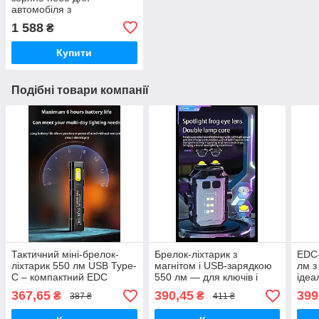
автомобіля з
ароматерапією Ocean
1 588
₴
Купити
Подібні товари компанії
Тактичний міні-брелок-
Брелок-ліхтарик з
EDC-
ліхтарик 550 лм USB Type-
магнітом і USB-зарядкою
лм з
C – компактний EDC
550 лм — для ключів і
ідеа
спорядження
рюкз
367,65
390,45
399
₴
₴
387 ₴
411 ₴