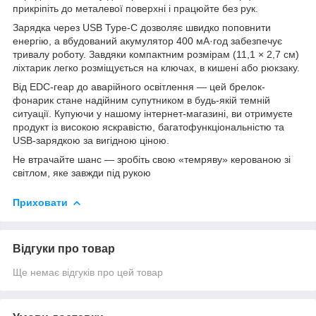
прикріпіть до металевої поверхні і працюйте без рук.
Зарядка через USB Type-C дозволяє швидко поповнити
енергію, а вбудований акумулятор 400 мА·год забезпечує
тривалу роботу. Завдяки компактним розмірам (11,1 × 2,7 см)
ліхтарик легко розміщується на ключах, в кишені або рюкзаку.
Від EDC-геар до аварійного освітлення — цей брелок-
фонарик стане надійним супутником в будь-якій темній
ситуації. Купуючи у нашому інтернет-магазині, ви отримуєте
продукт із високою яскравістю, багатофункціональністю та
USB-зарядкою за вигідною ціною.
Не втрачайте шанс — зробіть свою «темряву» керованою зі
світлом, яке завжди під рукою
Приховати
Відгуки про товар
Ще немає відгуків про цей товар