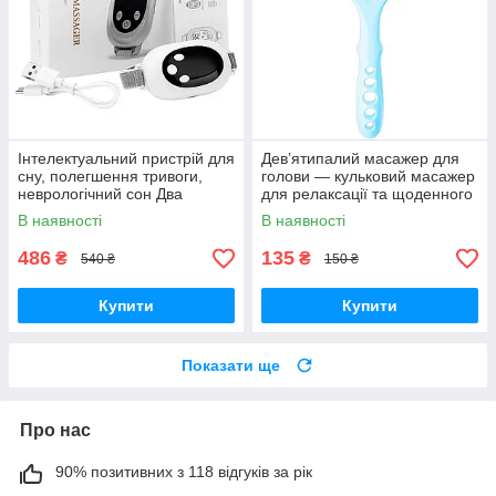
Інтелектуальний пристрій для
Дев’ятипалий масажер для
сну, полегшення тривоги,
голови — кульковий масажер
неврологічний сон Два
для релаксації та щоденного
режими, 20 рівнів
комфорту
В наявності
В наявності
інтенсивності
486
135
₴
₴
540 ₴
150 ₴
Купити
Купити
Показати ще
Про нас
90% позитивних з 118 відгуків за рік