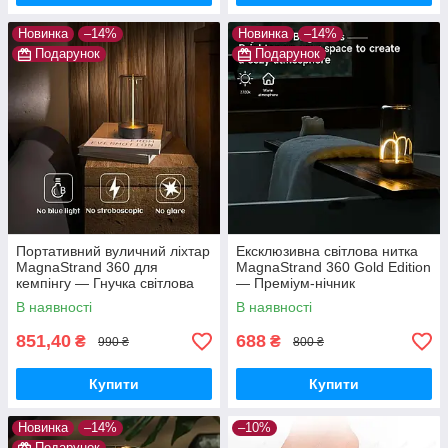
Новинка
–14%
Новинка
–14%
Подарунок
Подарунок
Портативний вуличний ліхтар
Ексклюзивна світлова нитка
MagnaStrand 360 для
MagnaStrand 360 Gold Edition
кемпінгу — Гнучка світлова
— Преміум-нічник
нитка 360° з магнітним
трансформер, дизайнерська
В наявності
В наявності
кріпленням та Type-C
LED-лампа
851,40
688
₴
₴
990 ₴
800 ₴
Купити
Купити
Новинка
–14%
–10%
Подарунок