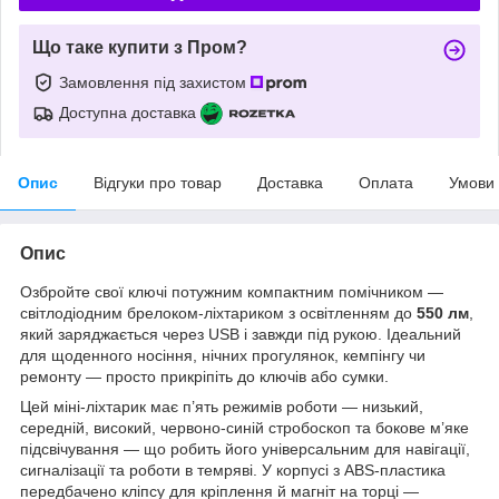
Що таке купити з Пром?
Замовлення під захистом
Доступна доставка
Опис
Відгуки про товар
Доставка
Оплата
Умови
Опис
Озбройте свої ключі потужним компактним помічником —
світлодіодним брелоком-ліхтариком з освітленням до
550 лм
,
який заряджається через USB і завжди під рукою. Ідеальний
для щоденного носіння, нічних прогулянок, кемпінгу чи
ремонту — просто прикріпіть до ключів або сумки.
Цей міні-ліхтарик має п’ять режимів роботи — низький,
середній, високий, червоно-синій стробоскоп та бокове м’яке
підсвічування — що робить його універсальним для навігації,
сигналізації та роботи в темряві. У корпусі з ABS-пластика
передбачено кліпсу для кріплення й магніт на торці —