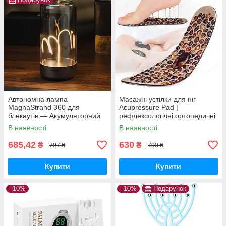
Автономна лампа
Масажні устілки для ніг
MagnaStrand 360 для
Acupressure Pad |
блекаутів — Акумуляторний
рефлексологічні ортопедичні
світильник «Квантовий дріт» з
устілки | анти-втома,
В наявності
В наявності
Type-C та потужним магнітом
стимуляція точок стопи
685,42
630
₴
₴
797 ₴
700 ₴
Купити
Купити
–10%
–10%
Подарунок