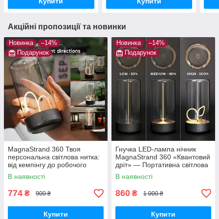
Купити
Купити
Акційні пропозиції та новинки
Новинка
–14%
Новинка
–14%
Подарунок
Подарунок
MagnaStrand 360 Твоя
Гнучка LED-лампа нічник
персональна світлова нитка:
MagnaStrand 360 «Квантовий
від кемпінгу до робочого
дріт» — Портативна світлова
столу
нитка Lumia Flex з магнітом
В наявності
В наявності
(Тепле світло)
774
860
₴
₴
900 ₴
1 000 ₴
Купити
Купити