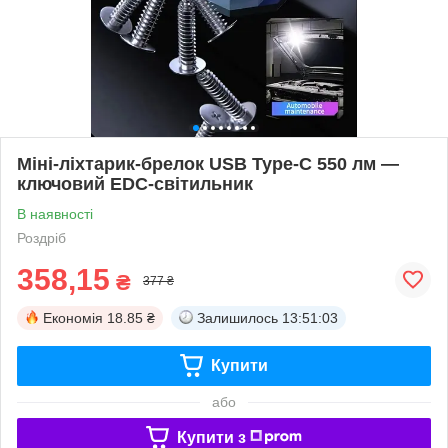
Міні-ліхтарик-брелок USB Type-C 550 лм —
ключовий EDC-світильник
В наявності
Роздріб
358,15
₴
377 ₴
Економія
18.85 ₴
Залишилось
13:51:02
Купити
або
Купити з