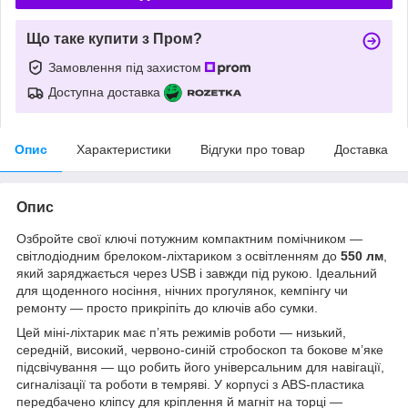
Що таке купити з Пром?
Замовлення під захистом
Доступна доставка
Опис
Характеристики
Відгуки про товар
Доставка
Опис
Озбройте свої ключі потужним компактним помічником —
світлодіодним брелоком-ліхтариком з освітленням до
550 лм
,
який заряджається через USB і завжди під рукою. Ідеальний
для щоденного носіння, нічних прогулянок, кемпінгу чи
ремонту — просто прикріпіть до ключів або сумки.
Цей міні-ліхтарик має п’ять режимів роботи — низький,
середній, високий, червоно-синій стробоскоп та бокове м’яке
підсвічування — що робить його універсальним для навігації,
сигналізації та роботи в темряві. У корпусі з ABS-пластика
передбачено кліпсу для кріплення й магніт на торці —