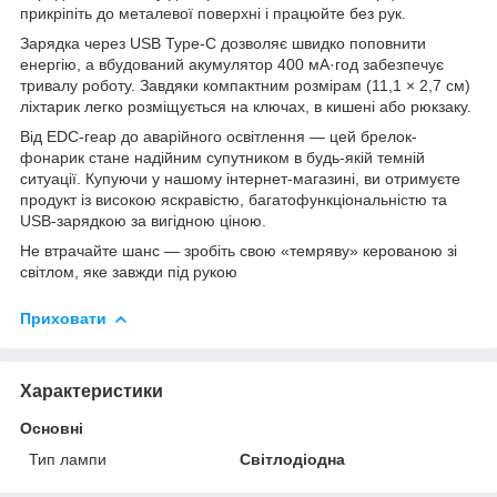
прикріпіть до металевої поверхні і працюйте без рук.
Зарядка через USB Type-C дозволяє швидко поповнити
енергію, а вбудований акумулятор 400 мА·год забезпечує
тривалу роботу. Завдяки компактним розмірам (11,1 × 2,7 см)
ліхтарик легко розміщується на ключах, в кишені або рюкзаку.
Від EDC-геар до аварійного освітлення — цей брелок-
фонарик стане надійним супутником в будь-якій темній
ситуації. Купуючи у нашому інтернет-магазині, ви отримуєте
продукт із високою яскравістю, багатофункціональністю та
USB-зарядкою за вигідною ціною.
Не втрачайте шанс — зробіть свою «темряву» керованою зі
світлом, яке завжди під рукою
Приховати
Характеристики
Основні
Тип лампи
Світлодіодна