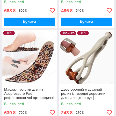
В наявності
В наявності
LED-лампа
інтенсивності
688
486
₴
₴
800 ₴
540 ₴
Купити
Купити
–10%
Новинка
–10%
Масажні устілки для ніг
Двосторонній масажний
Acupressure Pad |
ролик із твердої деревини
рефлексологічні ортопедичні
для пальців та рук |
устілки | анти-втома,
компактний ручний масажер
В наявності
В наявності
стимуляція точок стопи
для релаксу
630
243
₴
₴
700 ₴
270 ₴