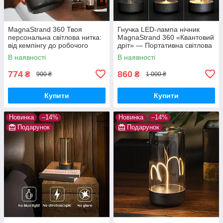
MagnaStrand 360 Твоя
Гнучка LED-лампа нічник
персональна світлова нитка:
MagnaStrand 360 «Квантовий
від кемпінгу до робочого
дріт» — Портативна світлова
столу
нитка Lumia Flex з магнітом
В наявності
В наявності
(Тепле світло)
774
860
₴
₴
900 ₴
1 000 ₴
Купити
Купити
Новинка
–14%
Новинка
–14%
Подарунок
Подарунок