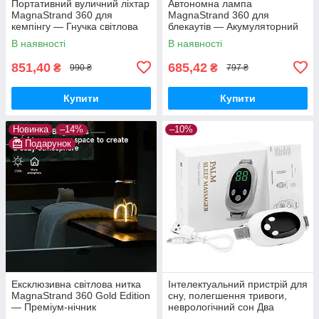
Портативний вуличний ліхтар
Автономна лампа
MagnaStrand 360 для
MagnaStrand 360 для
кемпінгу — Гнучка світлова
блекаутів — Акумуляторний
нитка 360° з магнітним
світильник «Квантовий дріт» з
В наявності
В наявності
кріпленням та Type-C
Type-C та потужним магнітом
851,40
685,42
₴
₴
990 ₴
797 ₴
Купити
Купити
Новинка
–14%
–10%
Подарунок
Ексклюзивна світлова нитка
Інтелектуальний пристрій для
MagnaStrand 360 Gold Edition
сну, полегшення тривоги,
— Преміум-нічник
неврологічний сон Два
трансформер, дизайнерська
режими, 20 рівнів