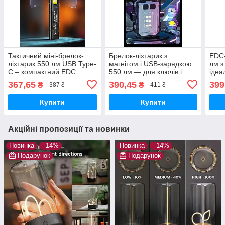
Тактичний міні-брелок-
Брелок-ліхтарик з
EDC-
ліхтарик 550 лм USB Type-
магнітом і USB-зарядкою
лм з
C – компактний EDC
550 лм — для ключів і
ідеа
спорядження
рюкз
367,65
390,45
399
₴
₴
387 ₴
411 ₴
Купити
Купити
Акційні пропозиції та новинки
Новинка
–14%
Новинка
–14%
Подарунок
Подарунок