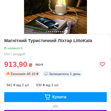
Магнітний Туристичний Ліхтар LiitoKala
В наявності
Опт і роздріб
913,90
₴
962 ₴
Економія
48.10 ₴
Залишилось
1 день
942 ₴
від 2 шт.
930 ₴
від 3 шт.
Купити
або