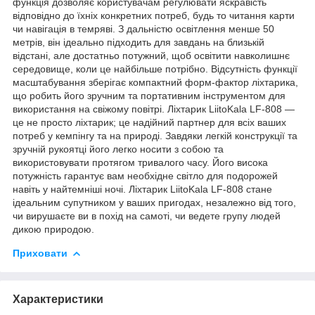
функція дозволяє користувачам регулювати яскравість
відповідно до їхніх конкретних потреб, будь то читання карти
чи навігація в темряві. З дальністю освітлення менше 50
метрів, він ідеально підходить для завдань на близькій
відстані, але достатньо потужний, щоб освітити навколишнє
середовище, коли це найбільше потрібно. Відсутність функції
масштабування зберігає компактний форм-фактор ліхтарика,
що робить його зручним та портативним інструментом для
використання на свіжому повітрі. Ліхтарик LiitoKala LF-808 —
це не просто ліхтарик; це надійний партнер для всіх ваших
потреб у кемпінгу та на природі. Завдяки легкій конструкції та
зручній рукоятці його легко носити з собою та
використовувати протягом тривалого часу. Його висока
потужність гарантує вам необхідне світло для подорожей
навіть у найтемніші ночі. Ліхтарик LiitoKala LF-808 стане
ідеальним супутником у ваших пригодах, незалежно від того,
чи вирушаєте ви в похід на самоті, чи ведете групу людей
дикою природою.
Приховати
Характеристики