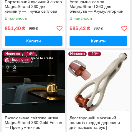
Портативний вуличний ліхтар
Автономна лампа
MagnaStrand 360 для
MagnaStrand 360 для
кемпінгу — Гнучка світлова
блекаутів — Акумуляторний
нитка 360° з магнітним
світильник «Квантовий дріт» з
В наявності
В наявності
кріпленням та Type-C
Type-C та потужним магнітом
851,40
685,42
₴
₴
990 ₴
797 ₴
Купити
Купити
Новинка
–14%
Новинка
–10%
Подарунок
Ексклюзивна світлова нитка
Двосторонній масажний
MagnaStrand 360 Gold Edition
ролик із твердої деревини
— Преміум-нічник
для пальців та рук |