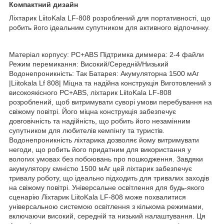
Компактний дизайн
Ліхтарик LiitoKala LF-808 розроблений для портативності, що
робить його ідеальним супутником для активного відпочинку.
Матеріал корпусу: PC+ABS Підтримка диммера: 2-4 файли
Режим перемикання: Високий/Середній/Низький
Водонепроникність: Так Батарея: Акумуляторна 1500 мАг
|Liitokala Lf 808| Міцна та надійна конструкція Виготовлений з
високоякісного PC+ABS, ліхтарик LiitoKala LF-808
розроблений, щоб витримувати суворі умови перебування на
свіжому повітрі. Його міцна конструкція забезпечує
довговічність та надійність, що робить його незамінним
супутником для любителів кемпінгу та туристів.
Водонепроникність ліхтарика дозволяє йому витримувати
негоди, що робить його придатним для використання у
вологих умовах без побоювань про пошкодження. Завдяки
акумулятору ємністю 1500 мАг цей ліхтарик забезпечує
тривалу роботу, що ідеально підходить для тривалих заходів
на свіжому повітрі. Універсальне освітлення для будь-якого
сценарію Ліхтарик LiitoKala LF-808 може похвалитися
універсальною системою освітлення з кількома режимами,
включаючи високий, середній та низький налаштування. Ця