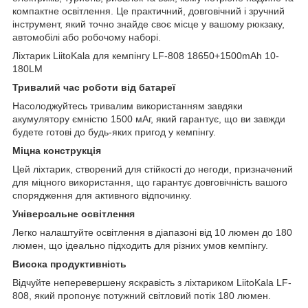
компактне освітлення. Це практичний, довговічний і зручний
інструмент, який точно знайде своє місце у вашому рюкзаку,
автомобілі або робочому наборі.
Ліхтарик LiitoKala для кемпінгу LF-808 18650+1500mAh 10-
180LM
Тривалий час роботи від батареї
Насолоджуйтесь тривалим використанням завдяки
акумулятору ємністю 1500 мАг, який гарантує, що ви завжди
будете готові до будь-яких пригод у кемпінгу.
Міцна конструкція
Цей ліхтарик, створений для стійкості до негоди, призначений
для міцного використання, що гарантує довговічність вашого
спорядження для активного відпочинку.
Універсальне освітлення
Легко налаштуйте освітлення в діапазоні від 10 люмен до 180
люмен, що ідеально підходить для різних умов кемпінгу.
Висока продуктивність
Відчуйте неперевершену яскравість з ліхтариком LiitoKala LF-
808, який пропонує потужний світловий потік 180 люмен.