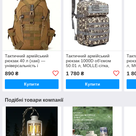
Тактичний армійський
Тактичний армійський
Такт
рюкзак 40 л (хакі) —
рюкзак 1000D об'ємом
рюкз
універсальність і
50.01 л, MOLLE-сітка,
л, M
витривалість щодня
амортизаційні плечові
амор
890
1 780
1 8
₴
₴
ремені Камуфляж
реме
Купити
Купити
Подібні товари компанії