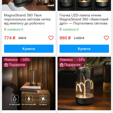
MagnaStrand 360 Твоя
Гнучка LED-лампа нічник
персональна світлова нитка:
MagnaStrand 360 «Квантовий
від кемпінгу до робочого
дріт» — Портативна світлова
столу
нитка Lumia Flex з магнітом
В наявності
В наявності
(Тепле світло)
774
860
₴
₴
900 ₴
1 000 ₴
Купити
Купити
Новинка
–14%
Новинка
–14%
Подарунок
Подарунок