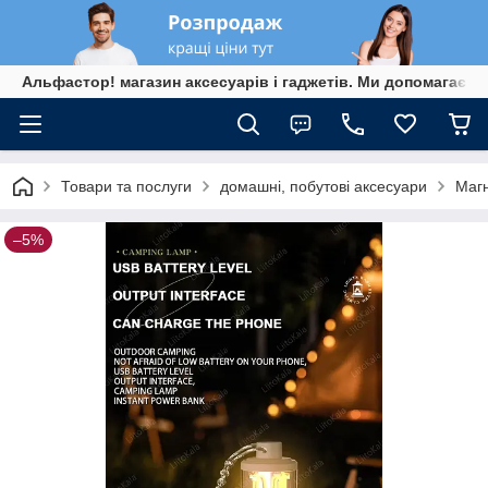
Альфастор! магазин аксесуарів і гаджетів. Ми допомагаєм
Товари та послуги
домашні, побутові аксесуари
Магн
–5%