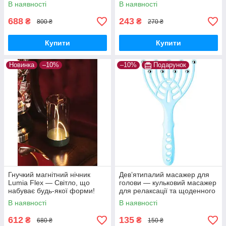
трансформер, дизайнерська
компактний ручний масажер
В наявності
В наявності
LED-лампа
для релаксу
688
243
₴
₴
800 ₴
270 ₴
Купити
Купити
Новинка
–10%
–10%
Подарунок
Гнучкий магнітний нічник
Дев’ятипалий масажер для
Lumia Flex — Світло, що
голови — кульковий масажер
набуває будь-якої форми!
для релаксації та щоденного
комфорту
В наявності
В наявності
612
135
₴
₴
680 ₴
150 ₴