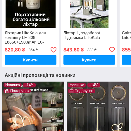
Ліхтарик LiitoKala для
Ліхтар Цілодобової
Світ
кемпінгу LF-808
Підтримки LiitoKala
Liito
18650+1500mAh 10-
180LM
820,80
843,60
855
₴
₴
864 ₴
888 ₴
Купити
Купити
Акційні пропозиції та новинки
Новинка
–14%
Новинка
–14%
Подарунок
Подарунок