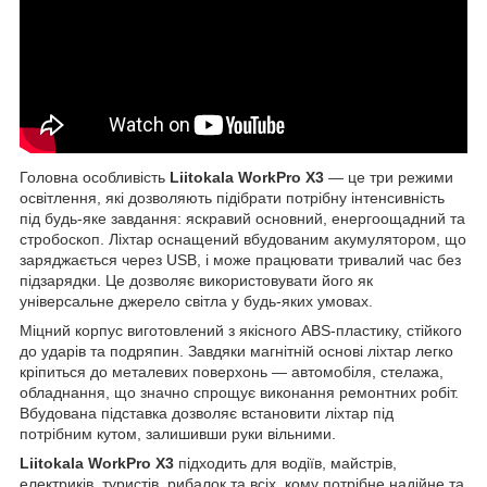
Головна особливість
Liitokala WorkPro X3
— це три режими
освітлення, які дозволяють підібрати потрібну інтенсивність
під будь-яке завдання: яскравий основний, енергоощадний та
стробоскоп. Ліхтар оснащений вбудованим акумулятором, що
заряджається через USB, і може працювати тривалий час без
підзарядки. Це дозволяє використовувати його як
універсальне джерело світла у будь-яких умовах.
Міцний корпус виготовлений з якісного ABS-пластику, стійкого
до ударів та подряпин. Завдяки магнітній основі ліхтар легко
кріпиться до металевих поверхонь — автомобіля, стелажа,
обладнання, що значно спрощує виконання ремонтних робіт.
Вбудована підставка дозволяє встановити ліхтар під
потрібним кутом, залишивши руки вільними.
Liitokala WorkPro X3
підходить для водіїв, майстрів,
електриків, туристів, рибалок та всіх, кому потрібне надійне та