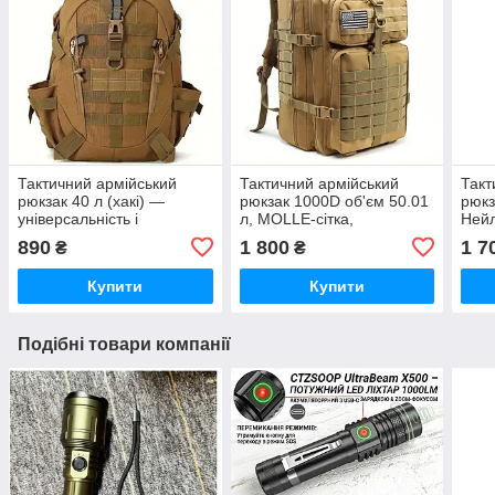
Тактичний армійський
Тактичний армійський
Такт
рюкзак 40 л (хакі) —
рюкзак 1000D об'єм 50.01
рюкз
універсальність і
л, MOLLE-сітка,
Нейл
витривалість щодня
амортизаційні плечові
мисл
890
1 800
1 7
₴
₴
ремені
рибо
Купити
Купити
Подібні товари компанії