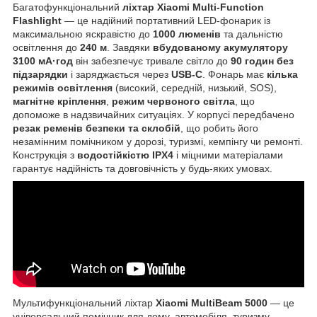
Багатофункціональний
ліхтар Xiaomi Multi-Function
Flashlight
— це надійний портативний LED-фонарик із
максимальною яскравістю до
1000 люменів
та дальністю
освітлення до
240 м
. Завдяки
вбудованому акумулятору
3100 мА·год
він забезпечує тривале світло до
90 годин без
підзарядки
і заряджається через
USB-C
. Фонарь має
кілька
режимів освітлення
(високий, середній, низький, SOS),
магнітне кріплення
,
режим червоного світла
, що
допоможе в надзвичайних ситуаціях. У корпусі передбачено
резак ременів безпеки та склобій
, що робить його
незамінним помічником у дорозі, туризмі, кемпінгу чи ремонті.
Конструкція з
водостійкістю IPX4
і міцними матеріалами
гарантує надійність та довговічність у будь-яких умовах.
Мультифункціональний ліхтар
Xiaomi MultiBeam 5000
— це
універсальний помічник для дому, автомобіля, туризму,