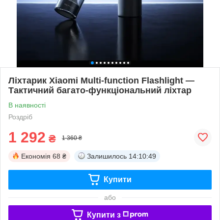
Ліхтарик Xiaomi Multi‑function Flashlight —
Тактичний багато-функціональний ліхтар
В наявності
Роздріб
1 292
₴
1 360 ₴
Економія
68 ₴
Залишилось
14:10:49
Купити
або
Купити з