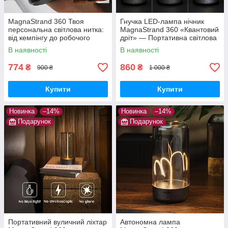
MagnaStrand 360 Твоя
Гнучка LED-лампа нічник
персональна світлова нитка:
MagnaStrand 360 «Квантовий
від кемпінгу до робочого
дріт» — Портативна світлова
столу
нитка Lumia Flex з магнітом
В наявності
В наявності
(Тепле світло)
774
860
₴
₴
900 ₴
1 000 ₴
Купити
Купити
Новинка
–14%
Новинка
–14%
Подарунок
Подарунок
Портативний вуличний ліхтар
Автономна лампа