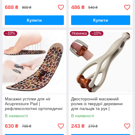
688
486
₴
₴
800 ₴
540 ₴
Купити
Купити
–10%
Новинка
–10%
Масажні устілки для ніг
Двосторонній масажний
Acupressure Pad |
ролик із твердої деревини
рефлексологічні ортопедичні
для пальців та рук |
устілки | анти-втома,
компактний ручний масажер
В наявності
В наявності
стимуляція точок стопи
для релаксу
630
243
₴
₴
700 ₴
270 ₴