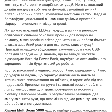
кемпінгу, майстерні чи аварійних ситуацій. Його компактний
дизайн поєднує в собі кілька функцій: звичайний ручний
ліхтар, налобний ліхтар і компактне настільне світло. Завдяки
багатофункціональності він замінює декілька пристроїв
відразу — економлячи місце та гроші.
Ліхтар має яскравий LED-світлодіод зі змінним режимом
освітлення: сильний основний промінь для пошуку чи
ремонту, м’яке розсіяне світло для читання чи роботи близько,
а також аварійний режим для екстремальних ситуацій.
Пристрій оснащено вбудованим акумулятором і має USB-
порт для зарядки — це значить, що ви завжди зможете
підзарядити його від Power Bank, ноутбука чи автомобільного
зарядного — і він буде готовий до роботи.
Корпус виконаний з міцного, зносостійкого матеріалу, стійкого
до ударів та падінь, що гарантує довговічність навіть за
інтенсивного використання на об’єктах, в гаражі або під час
подорожей. Ергономічна ручка і компактні розміри роблять
ліхтар комфортним для транспортування та носіння у
рюкзаку. Налобний режим із регульованим ремінцем дає
змогу звільнити руки, що незамінно під час ремонту, кемпінгу
або роботи з інструментами.
Xiaomi MultiBeam 5000
чудово підійде водіям, мандрівникам,