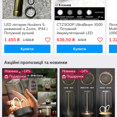
LED ліхтарик Huukers 5-
CTZSOOP UltraBeam X500
Ліхт
режимний із Zoom, IP44 |
– Потужний
Mult
Потужний ручний
Аккумуляторний LED
100
світлодіодний ліхтар для
Ліхтар з USB-C, 5 Режимів
1 455
636,50
1 2
₴
₴
1 500 ₴
670 ₴
дому, туризму, риболовлі
і Zoom-Фокусом 1000LM
та полювання
Купити
Купити
Акційні пропозиції та новинки
Новинка
–14%
Новинка
–14%
Подарунок
Подарунок