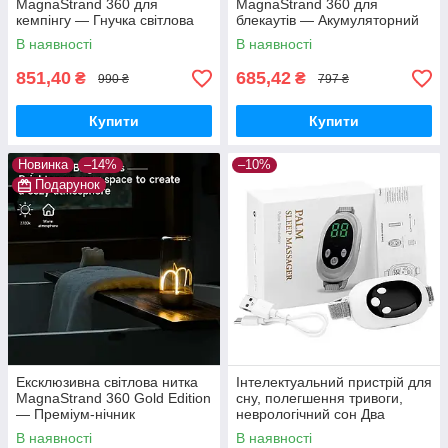
MagnaStrand 360 для
MagnaStrand 360 для
кемпінгу — Гнучка світлова
блекаутів — Акумуляторний
нитка 360° з магнітним
світильник «Квантовий дріт» з
В наявності
В наявності
кріпленням та Type-C
Type-C та потужним магнітом
851,40
685,42
₴
₴
990 ₴
797 ₴
Купити
Купити
Новинка
–14%
–10%
Подарунок
Ексклюзивна світлова нитка
Інтелектуальний пристрій для
MagnaStrand 360 Gold Edition
сну, полегшення тривоги,
— Преміум-нічник
неврологічний сон Два
трансформер, дизайнерська
режими, 20 рівнів
В наявності
В наявності
LED-лампа
інтенсивності