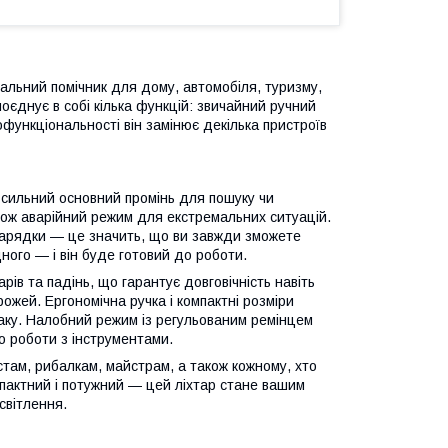
альний помічник для дому, автомобіля, туризму,
поєднує в собі кілька функцій: звичайний ручний
тофункціональності він замінює декілька пристроїв
: сильний основний промінь для пошуку чи
акож аварійний режим для екстремальних ситуацій.
арядки — це значить, що ви завжди зможете
ного — і він буде готовий до роботи.
рів та падінь, що гарантує довговічність навіть
рожей. Ергономічна ручка і компактні розміри
аку. Налобний режим із регульованим ремінцем
бо роботи з інструментами.
стам, рибалкам, майстрам, а також кожному, хто
омпактний і потужний — цей ліхтар стане вашим
світлення.