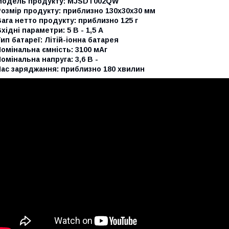
Модель продукту: MJSDT002QW
озмір продукту: приблизно 130x30x30 мм
ага нетто продукту: приблизно 125 г
хідні параметри: 5 В - 1,5 А
ип батареї: Літій-іонна батарея
омінальна ємність: 3100 мАг
омінальна напруга: 3,6 В -
Час заряджання: приблизно 180 хвилин