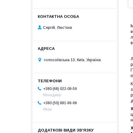
М
Сергій, Люс'єна
к
л
в
Л
голосоіївська 13, Київ, Україна
р
П
п
К
+380 (68) 022-09-59
з
р
Менеджер
д
+380 (50) 881-96-98
X
Иван
ц
н