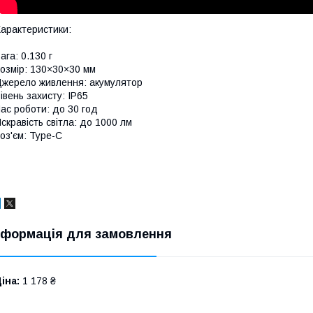
арактеристики:
ага: 0.130 г
озмір: 130×30×30 мм
жерело живлення: акумулятор
івень захисту: IP65
ас роботи: до 30 год
скравість світла: до 1000 лм
оз'єм: Type-C
нформація для замовлення
іна:
1 178 ₴