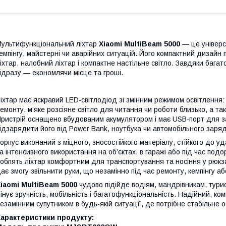
ультифункціональний ліхтар
Xiaomi MultiBeam 5000
— це універс
емпінгу, майстерні чи аварійних ситуацій. Його компактний дизайн 
іхтар, налобний ліхтар і компактне настільне світло. Завдяки бага
ідразу — економлячи місце та гроші.
іхтар має яскравий LED-світлодіод зі змінним режимом освітлення
емонту, м’яке розсіяне світло для читання чи роботи близько, а т
ристрій оснащено вбудованим акумулятором і має USB-порт для з
ідзарядити його від Power Bank, ноутбука чи автомобільного заряд
орпус виконаний з міцного, зносостійкого матеріалу, стійкого до уда
а інтенсивного використання на об’єктах, в гаражі або під час подо
облять ліхтар комфортним для транспортування та носіння у рюкз
ає змогу звільнити руки, що незамінно під час ремонту, кемпінгу а
iaomi MultiBeam 5000
чудово підійде водіям, мандрівникам, тури
інує зручність, мобільність і багатофункціональність. Надійний, к
езамінним супутником в будь-якій ситуації, де потрібне стабільне о
Характеристики продукту: