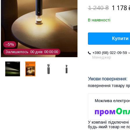
1 178 
1 240 ₴
В наявності
Купити
–5%
Залишилось
0
0
днів
0
0
0
0
0
0
+380 (68) 022-09-59
Менеджер
повернення товару п
У компанії підключені
будь-який товар не п