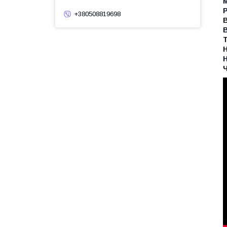
Р
+380508819698
В
В
Т
Н
Н