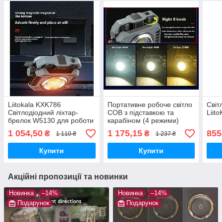
Liitokala KXK786
Портативне робоче світло
Світ
Світлодіодний ліхтар-
COB з підставкою та
Liito
брелок W5130 для роботи
карабіном (4 режими)
та активного відпочинку
Liitokala KXK786
1 054,50
1 175,15
855
₴
₴
1 110 ₴
1 237 ₴
Купити
Купити
Акційні пропозиції та новинки
Новинка
–14%
Новинка
–14%
Подарунок
Подарунок