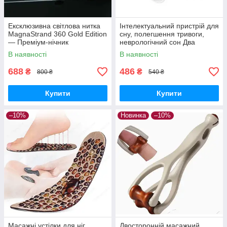
Ексклюзивна світлова нитка
Інтелектуальний пристрій для
MagnaStrand 360 Gold Edition
сну, полегшення тривоги,
— Преміум-нічник
неврологічний сон Два
трансформер, дизайнерська
режими, 20 рівнів
В наявності
В наявності
LED-лампа
інтенсивності
688
486
₴
₴
800 ₴
540 ₴
Купити
Купити
–10%
Новинка
–10%
Масажні устілки для ніг
Двосторонній масажний