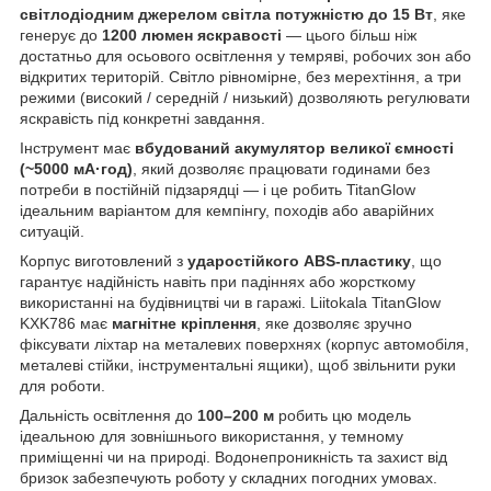
світлодіодним джерелом світла потужністю до 15 Вт
, яке
генерує до
1200 люмен яскравості
— цього більш ніж
достатньо для осьового освітлення у темряві, робочих зон або
відкритих територій. Світло рівномірне, без мерехтіння, а три
режими (високий / середній / низький) дозволяють регулювати
яскравість під конкретні завдання.
Інструмент має
вбудований акумулятор великої ємності
(~5000 мА·год)
, який дозволяє працювати годинами без
потреби в постійній підзарядці — і це робить TitanGlow
ідеальним варіантом для кемпінгу, походів або аварійних
ситуацій.
Корпус виготовлений з
ударостійкого ABS-пластику
, що
гарантує надійність навіть при падіннях або жорсткому
використанні на будівництві чи в гаражі. Liitokala TitanGlow
KXK786 має
магнітне кріплення
, яке дозволяє зручно
фіксувати ліхтар на металевих поверхнях (корпус автомобіля,
металеві стійки, інструментальні ящики), щоб звільнити руки
для роботи.
Дальність освітлення до
100–200 м
робить цю модель
ідеальною для зовнішнього використання, у темному
приміщенні чи на природі. Водонепроникність та захист від
бризок забезпечують роботу у складних погодних умовах.