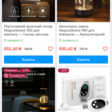
Портативний вуличний ліхтар
Автономна лампа
MagnaStrand 360 для
MagnaStrand 360 для
кемпінгу — Гнучка світлова
блекаутів — Акумуляторний
нитка 360° з магнітним
світильник «Квантовий дріт» з
В наявності
В наявності
кріпленням та Type-C
Type-C та потужним магнітом
851,40
685,42
₴
₴
990 ₴
797 ₴
Купити
Купити
Новинка
–14%
–10%
Подарунок