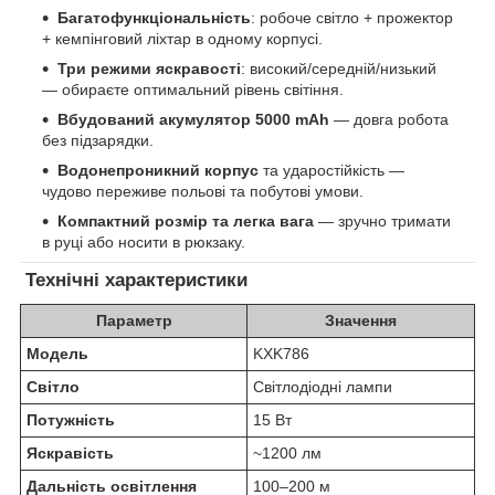
Багатофункціональність
: робоче світло + прожектор
+ кемпінговий ліхтар в одному корпусі.
Три режими яскравості
: високий/середній/низький
— обираєте оптимальний рівень світіння.
Вбудований акумулятор 5000 mAh
— довга робота
без підзарядки.
Водонепроникний корпус
та ударостійкість —
чудово переживе польові та побутові умови.
Компактний розмір та легка вага
— зручно тримати
в руці або носити в рюкзаку.
Технічні характеристики
Параметр
Значення
Модель
KXK786
Світло
Світлодіодні лампи
Потужність
15 Вт
Яскравість
~1200 лм
Дальність освітлення
100–200 м