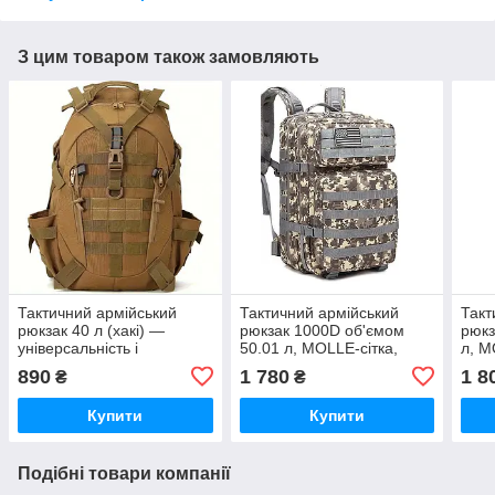
З цим товаром також замовляють
Тактичний армійський
Тактичний армійський
Такт
рюкзак 40 л (хакі) —
рюкзак 1000D об'ємом
рюкз
універсальність і
50.01 л, MOLLE-сітка,
л, M
витривалість щодня
амортизаційні плечові
амор
890
1 780
1 8
₴
₴
ремені Камуфляж
реме
Купити
Купити
Подібні товари компанії