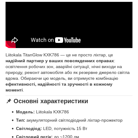
Liitokala TitanGlow KXK786 — це не просто ліхтар, це
надійний партнер у ваших повсякденних справах
:
освітлення робочих зон, аварійні ситуації, нічні виходи на
природу, ремонт автомобіля або як резервне джерело світла
вдома. Обираючи цю модель, ви отримуєте комбінацію
ефективності, надійності та зручності в кожному
моменті
.
📌
Основні характеристики
Модель:
Liitokala KXK786
Тип:
акумуляторний світлодіодний ліхтар-прожектор
Світлодіод:
LED, потужність 15 Вт
Світловий потік:
до ~1200 лм