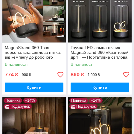
MagnaStrand 360 Твоя
Гнучка LED-лампа нічник
персональна світлова нитка:
MagnaStrand 360 «Квантовий
від кемпінгу до робочого
дріт» — Портативна світлова
столу
нитка Lumia Flex з магнітом
В наявності
В наявності
(Тепле світло)
774
860
₴
₴
900 ₴
1 000 ₴
Купити
Купити
Новинка
–14%
Новинка
–14%
Подарунок
Подарунок