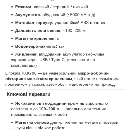
Режими:
високий / середній / низький
Акумулятор:
вбудований (~5000 мА·год)
Матеріал корпусу:
ударостійкий ABS-пластик
Дальність освітлення:
~100–200 м
Магнітне кріплення:
є
Водонепроникність:
так
Живлення:
вбудований акумулятор (можлива
зарядка через USB / Type-C; уточнювати по
комплектації)
Liitokala KXK786 — це універсальний
мікро-робочий
ліхтарик
з
магнітним кріпленням
, який стане незамінним
помічником у гаражі, автомобілі, майстерні чи на природі.
Ключові переваги
Яскравий світлодіодний промінь
з дальністю
освітлення до
100–200 м
— ідеально для темних
приміщень та зовнішніх робіт.
Магнітна основа
для кріплення на металеві поверхні
— руки вільні під час роботи.