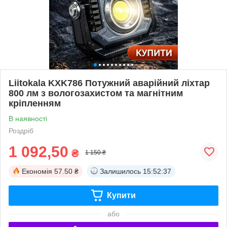
Liitokala KXK786 Потужний аварійний ліхтар
800 лм з вологозахистом та магнітним
кріпленням
В наявності
Роздріб
1 092,50
₴
1 150 ₴
Економія
57.50 ₴
Залишилось
15:52:36
Купити
або