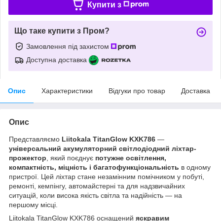
Купити з
Що таке купити з Пром?
Замовлення під захистом
Доступна доставка
Опис
Характеристики
Відгуки про товар
Доставка
Опис
Представляємо
Liitokala TitanGlow KXK786
—
універсальний акумуляторний світлодіодний ліхтар-
прожектор
, який поєднує
потужне освітлення,
компактність, міцність і багатофункціональність
в одному
пристрої. Цей ліхтар стане незамінним помічником у побуті,
ремонті, кемпінгу, автомайстерні та для надзвичайних
ситуацій, коли висока якість світла та надійність — на
першому місці.
Liitokala TitanGlow KXK786 оснащений
яскравим