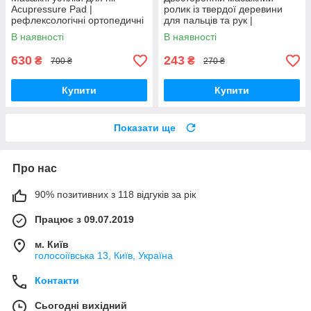
Acupressure Pad |
ролик із твердої деревини
рефлексологічні ортопедичні
для пальців та рук |
устілки | анти-втома,
компактний ручний масажер
В наявності
В наявності
стимуляція точок стопи
для релаксу
630
243
₴
₴
700 ₴
270 ₴
Купити
Купити
Показати ще
Про нас
90% позитивних з 118 відгуків за рік
Працює з 09.07.2019
м. Київ
голосоіївська 13, Київ, Україна
Контакти
Сьогодні вихідний