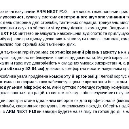
актичні навушники
ARM NEXT F10
— це високотехнологічний прист
слухозахист
, сучасну систему
електронного шумопоглинання
та
одель створена для стрільби, тактичних операцій, тренувань, мис
ахистити слух та зберегти чітку комунікацію з командою. Завдяки
NEXT F10
миттєво аналізують навколишній аудіопотік та приглушують
ибухи), але при цьому дозволяють чітко чути голосові сигнали, ко
ажливо при стрільбі або тактичних діях.
я тактична гарнітура має
сертифікований рівень захисту NRR 
вуків, водночас не блокуючи корисні аудіосигнали. Міцний корпус із
канини гарантує довговічність у складних умовах використання, а
ля обхвату 52-64 см)
дозволяє комфортно носити навушники про
соблива увага приділена
комфорту й ергономіці
: легкий корпус
птимальна форма чашок забезпечує щільне прилягання без втоми.
модульним мікрофоном
, який суттєво полегшує групову комуніка
ідключаються до рацій та систем зв’язку, забезпечуючи миттєву п
ей пристрій стане ідеальним вибором як для професіоналів (військов
трільби, спортивних тренувань і мисливських походів. Оберіть наді
— з
ARM NEXT F10
ви завжди будете на зв’язку та готові до дії в 