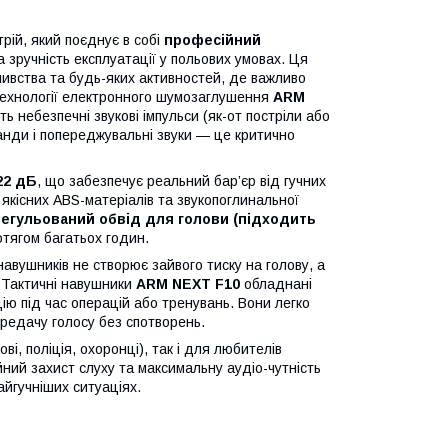
рій, який поєднує в собі
професійний
 зручність експлуатації у польових умовах. Ця
ливства та будь-яких активностей, де важливо
 технології електронного шумозаглушення
ARM
 небезпечні звукові імпульси (як-от постріли або
манди і попереджувальні звуки — це критично
22 дБ
, що забезпечує реальний бар’єр від гучних
 якісних ABS-матеріалів та звукопоглинальної
регульований обвід для голови (підходить
тягом багатьох годин.
 навушників не створює зайвого тиску на голову, а
 Тактичні навушники
ARM NEXT F10
обладнані
цію під час операцій або тренувань. Вони легко
ередачу голосу без спотворень.
і, поліція, охоронці), так і для любителів
йний захист слуху та максимальну аудіо-чутність
найгучніших ситуаціях.