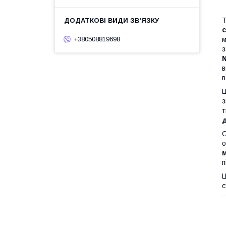
Т
м
+380508819698
з
в
в
Ц
з
т
д
О
о
п
Ц
с