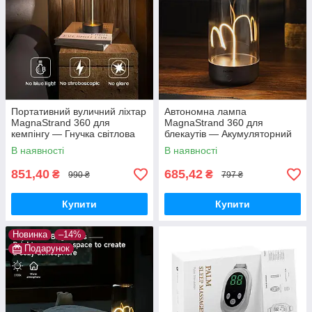
Портативний вуличний ліхтар
Автономна лампа
MagnaStrand 360 для
MagnaStrand 360 для
кемпінгу — Гнучка світлова
блекаутів — Акумуляторний
нитка 360° з магнітним
світильник «Квантовий дріт» з
В наявності
В наявності
кріпленням та Type-C
Type-C та потужним магнітом
851,40
685,42
₴
₴
990 ₴
797 ₴
Купити
Купити
Новинка
–14%
Подарунок