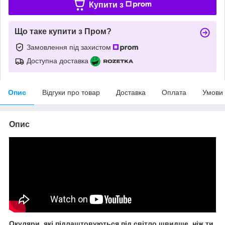
Купити з
Що таке купити з Пром?
Замовлення під захистом
Доступна доставка
Опис
Відгуки про товар
Доставка
Оплата
Умови
Опис
Окуляри, які підлаштовуються під світло швидше, ніж ти