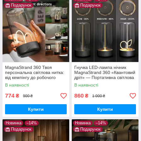
Подарунок
Подарунок
MagnaStrand 360 Твоя
Гнучка LED-лампа нічник
персональна світлова нитка:
MagnaStrand 360 «Квантовий
від кемпінгу до робочого
дріт» — Портативна світлова
столу
нитка Lumia Flex з магнітом
В наявності
В наявності
(Тепле світло)
774
860
₴
₴
900 ₴
1 000 ₴
Купити
Купити
Новинка
–14%
Новинка
–14%
Подарунок
Подарунок