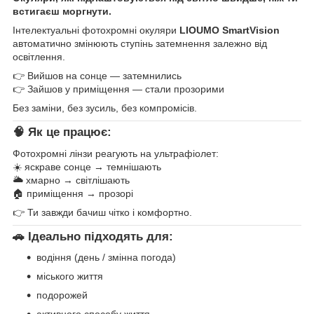
встигаєш моргнути.
Інтелектуальні фотохромні окуляри
LIOUMO SmartVision
автоматично змінюють ступінь затемнення залежно від
освітлення.
👉 Вийшов на сонце — затемнились
👉 Зайшов у приміщення — стали прозорими
Без заміни, без зусиль, без компромісів.
🧠 Як це працює:
Фотохромні лінзи реагують на ультрафіолет:
☀️ яскраве сонце → темнішають
🌥 хмарно → світлішають
🏠 приміщення → прозорі
👉 Ти завжди бачиш чітко і комфортно.
🚗 Ідеально підходять для:
водіння (день / змінна погода)
міського життя
подорожей