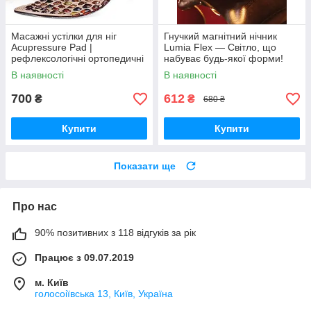
Масажні устілки для ніг
Гнучкий магнітний нічник
Acupressure Pad |
Lumia Flex — Світло, що
рефлексологічні ортопедичні
набуває будь-якої форми!
устілки | анти-втома,
В наявності
В наявності
стимуляція точок стопи
700
612
₴
₴
680 ₴
Купити
Купити
Показати ще
Про нас
90% позитивних з 118 відгуків за рік
Працює з 09.07.2019
м. Київ
голосоіївська 13, Київ, Україна