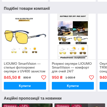
Подібні товари компанії
LIOUMO SmartVision —
Розумні окуляри LIOUMO
Окул
стильні фотохромні
SmartVision — комфорт
TR90
окуляри з UV400 захистом
для очей 24/7
сонц
магн
845,50
950
940
₴
₴
890 ₴
1 000 ₴
анти
Купити
Купити
Акційні пропозиції та новинки
Новинка
–14%
Новинка
–14%