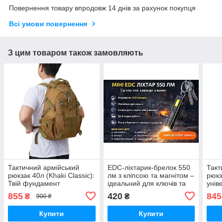
Повернення товару впродовж 14 днів за рахунок покупця
Всі умови повернення
З цим товаром також замовляють
Тактичний армійський
EDC-ліхтарик-брелок 550
Такт
рюкзак 40л (Khaki Classic):
лм з кліпсою та магнітом –
рюкз
Твій фундамент
ідеальний для ключів та
унів
автономності
рюкзака
витр
855
420
845
₴
₴
900 ₴
Купити
Купити