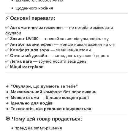
активного способу життя
щоденного носіння
⚡ Основні переваги:
✅
Автоматичне затемнення
— не потрібно змінювати
окуляри
✅
Захист UV400
— повний захист від ультрафіолету
✅
Антибліковий ефект
— менше навантаження на очі
✅
Комфорт для зору
— зменшення втоми
✅
Стильний дизайн
— виглядають сучасно і дорого
✅
Легка вага
— зручно носити весь день
✅
Міцні матеріали
🔸
“Окуляри, що думають за тебе”
🔸
Максимальний комфорт без перемикань
🔸
Менше втоми — більше концентрації
🔸
Ідеально для водіїв
🔸
Технологія, яка реально відчувається
🎯 Чому цей товар продається:
тренд на smart-рішення