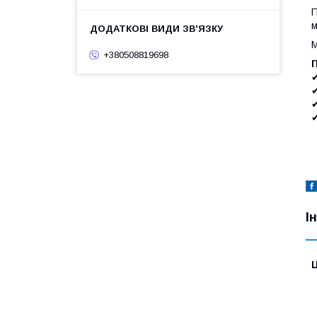
П
м
М
+380508819698
✔
✔
✔
✔
І
Ц