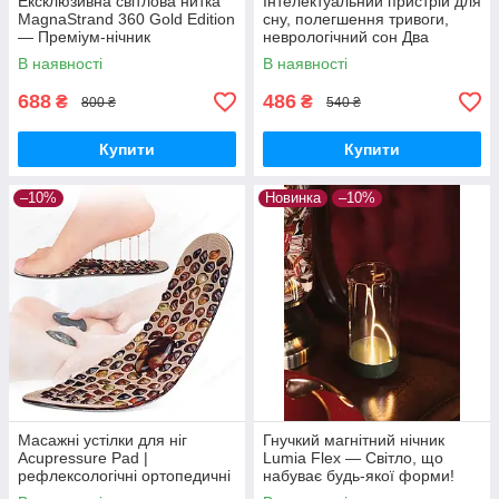
Ексклюзивна світлова нитка
Інтелектуальний пристрій для
MagnaStrand 360 Gold Edition
сну, полегшення тривоги,
— Преміум-нічник
неврологічний сон Два
трансформер, дизайнерська
режими, 20 рівнів
В наявності
В наявності
LED-лампа
інтенсивності
688
486
₴
₴
800 ₴
540 ₴
Купити
Купити
–10%
Новинка
–10%
Масажні устілки для ніг
Гнучкий магнітний нічник
Acupressure Pad |
Lumia Flex — Світло, що
рефлексологічні ортопедичні
набуває будь-якої форми!
устілки | анти-втома,