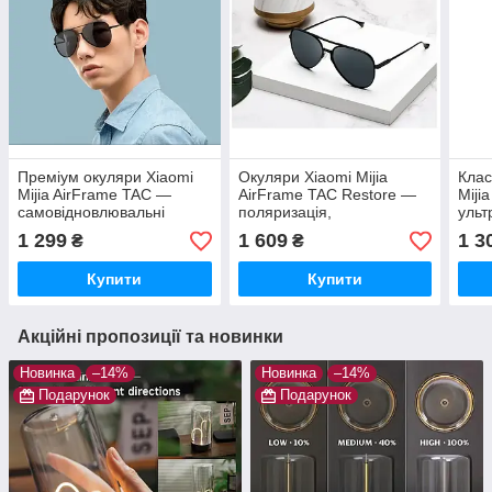
Преміум окуляри Xiaomi
Окуляри Xiaomi Mijia
Клас
Mijia AirFrame TAC —
AirFrame TAC Restore —
Miji
самовідновлювальні
поляризація,
ульт
поляризаційні лінзи,
самовідновлення,
UV40
1 299
1 609
1 3
₴
₴
безгвинтова оправа,
безгвинтова конструкція
UV400
Купити
Купити
Акційні пропозиції та новинки
Новинка
–14%
Новинка
–14%
Подарунок
Подарунок