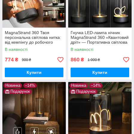
MagnaStrand 360 Твоя
Гнучка LED-лампа нічник
персональна світлова нитка:
MagnaStrand 360 «Квантовий
від кемпінгу до робочого
дріт» — Портативна світлова
столу
нитка Lumia Flex з магнітом
В наявності
В наявності
(Тепле світло)
774
860
₴
₴
900 ₴
1 000 ₴
Купити
Купити
Новинка
–14%
Новинка
–14%
Подарунок
Подарунок