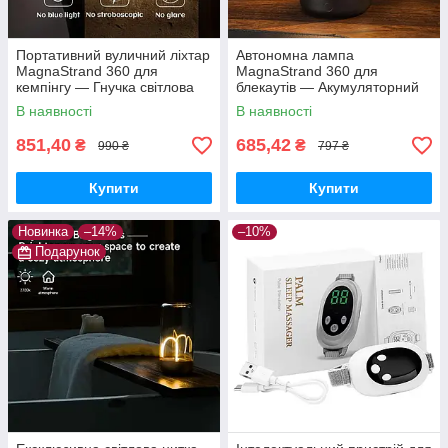
Портативний вуличний ліхтар
Автономна лампа
MagnaStrand 360 для
MagnaStrand 360 для
кемпінгу — Гнучка світлова
блекаутів — Акумуляторний
нитка 360° з магнітним
світильник «Квантовий дріт» з
В наявності
В наявності
кріпленням та Type-C
Type-C та потужним магнітом
851,40
685,42
₴
₴
990 ₴
797 ₴
Купити
Купити
Новинка
–14%
–10%
Подарунок