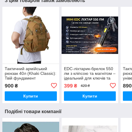
З цим товаром також замовляють
Тактичний армійський
EDC-ліхтарик-брелок 550
Такт
рюкзак 40л (Khaki Classic):
лм з кліпсою та магнітом –
рюкз
Твій фундамент
ідеальний для ключів та
унів
автономності
рюкзака
витр
900
399
890
₴
₴
420 ₴
Купити
Купити
Подібні товари компанії