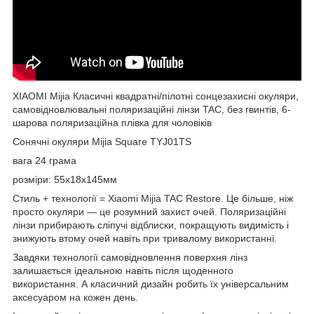
XIAOMI Mijia Класичні квадратні/пілотні сонцезахисні окуляри,
самовідновлювальні поляризаційні лінзи TAC, без гвинтів, 6-
шарова поляризаційна плівка для чоловіків
Сонячні окуляри Mijia Square TYJ01TS
вага 24 грама
розміри: 55х18х145мм
Стиль + технології = Xiaomi Mijia TAC Restore. Це більше, ніж
просто окуляри — це розумний захист очей. Поляризаційні
лінзи прибирають сліпучі відблиски, покращують видимість і
знижують втому очей навіть при тривалому використанні.
Завдяки технології самовідновлення поверхня лінз
залишається ідеальною навіть після щоденного
використання. А класичний дизайн робить їх універсальним
аксесуаром на кожен день.