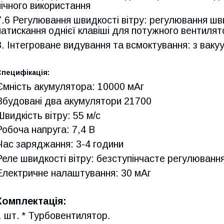
нічного використання
7.6 Регулювання швидкості вітру: регулювання шви
натискання однієї клавіші для потужного вентиля
8. Інтегроване видування та всмоктування: з вак
Специфікація:
Ємність акумулятора: 10000 мАг
Вбудовані два акумулятори 21700
Швидкість вітру: 55 м/с
Робоча напруга: 7,4 В
Час заряджання: 3-4 години
Реле швидкості вітру: безступінчасте регулюванн
Електричне налаштування: 30 мАг
Комплектація:
1 шт. * Турбовентилятор.