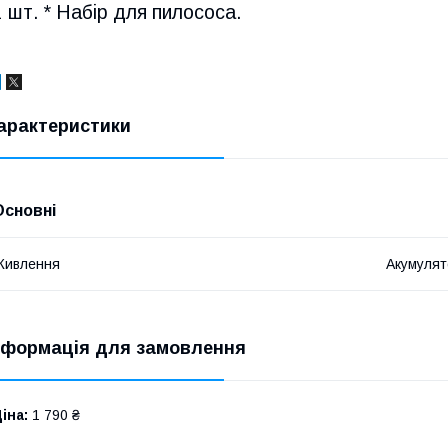
1 шт. * Набір для пилососа.
арактеристики
Основні
Живлення
Акумулят
нформація для замовлення
іна:
1 790 ₴