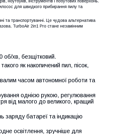
в, ноутбуків, інструментів і побутових поверхонь.
пилосос для швидкого прибирання пилу та
нні та транспортуванні. Це чудова альтернатива
азова. TurboAir 2in1 Pro стане незамінним
 об/хв, безщітковий.
такого як накопичений пил, пісок,
ривалим часом автономної роботи та
рування однією рукою, регулювання
тря від малого до великого, кращий
нь заряду батареї та індикацію
одне освітлення, зручніше для