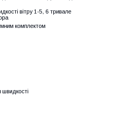
дкості вітру 1-5, 6 тривале
тора
уумним комплектом
я швидкості