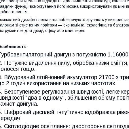
ей пристрій ідеально підходить для очищення клавіатур, комп’ютері
авдяки функції всмоктування його можна використовувати як міні-
рібного сміття.
омпактний дизайн і легка вага забезпечують зручність у використа
алонам зі стисненим повітрям — економічна, екологічна та багатор
нструментом для дому, офісу або майстерні.
Особливості:
Турбовентиляторний двигун з потужністю 1.160000
2. Потужне видалення пилу, обробка низки сміття, 
волосся тощо.
3. Вбудований літій-іонний акумулятор 21700 з т
до 2 годин використання на низьких частотах.
4. Безступеневе регулювання швидкості, легке ке
швидкості "два в одному", збільшення об'єму пові
захист двигуна.
5. Цифровий дисплей: інтуїтивно відображає ріве
передач
6. Світлодіодне освітлення: двостороннє світлоді