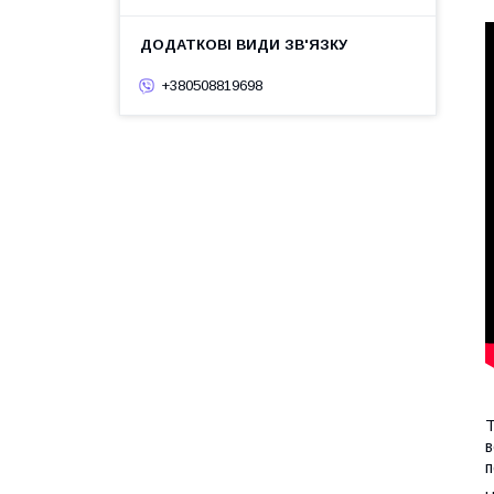
+380508819698
T
в
п