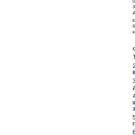
Ц
З
д
К
б
і