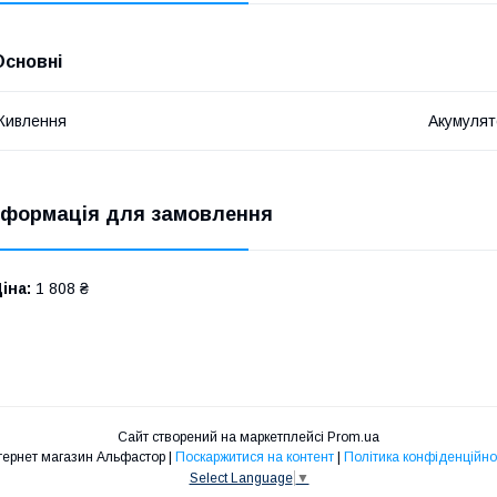
Основні
Живлення
Акумулят
нформація для замовлення
іна:
1 808 ₴
Сайт створений на маркетплейсі
Prom.ua
Інтернет магазин Альфастор |
Поскаржитися на контент
|
Політика конфіденційно
Select Language
▼