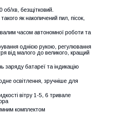
 об/хв, безщітковий.
такого як накопичений пил, пісок,
ривалим часом автономної роботи та
рування однією рукою, регулювання
тря від малого до великого, кращий
нь заряду батареї та індикацію
одне освітлення, зручніше для
дкості вітру 1-5, 6 тривале
тора
уумним комплектом