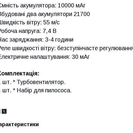
Ємність акумулятора: 10000 мАг
Вбудовані два акумулятори 21700
Швидкість вітру: 55 м/с
Робоча напруга: 7,4 В
Час заряджання: 3-4 години
Реле швидкості вітру: безступінчасте регулюванн
Електричне налаштування: 30 мАг
Комплектація:
1 шт. * Турбовентилятор.
1 шт. * Набір для пилососа.
арактеристики