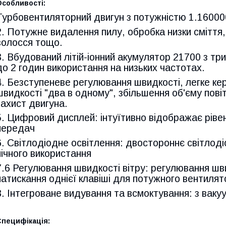
Особливості:
Турбовентиляторний двигун з потужністю 1.160000
2. Потужне видалення пилу, обробка низки сміття, 
волосся тощо.
3. Вбудований літій-іонний акумулятор 21700 з т
до 2 годин використання на низьких частотах.
4. Безступеневе регулювання швидкості, легке ке
швидкості "два в одному", збільшення об'єму пові
захист двигуна.
5. Цифровий дисплей: інтуїтивно відображає ріве
передач
6. Світлодіодне освітлення: двостороннє світлоді
нічного використання
7.6 Регулювання швидкості вітру: регулювання шви
натискання однієї клавіші для потужного вентиля
8. Інтегроване видування та всмоктування: з вак
Специфікація: