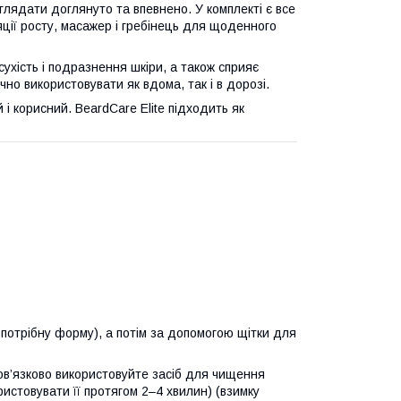
виглядати доглянуто та впевнено. У комплекті є все
ції росту, масажер і гребінець для щоденного
ухість і подразнення шкіри, а також сприяє
но використовувати як вдома, так і в дорозі.
і корисний. BeardCare Elite підходить як
 потрібну форму), а потім за допомогою щітки для
ов’язково використовуйте засіб для чищення
истовувати її протягом 2–4 хвилин) (взимку