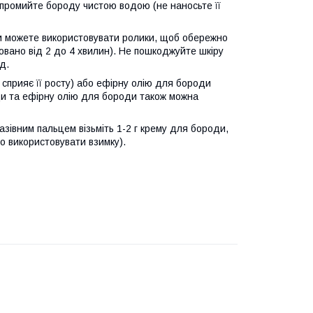
 промийте бороду чистою водою (не наносьте її
ви можете використовувати ролики, щоб обережно
овано від 2 до 4 хвилин). Не пошкоджуйте шкіру
д.
 сприяє її росту) або ефірну олію для бороди
ди та ефірну олію для бороди також можна
зівним пальцем візьміть 1-2 г крему для бороди,
о використовувати взимку).