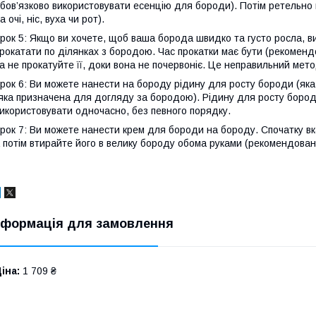
бов’язково використовувати есенцію для бороди). Потім ретельно
а очі, ніс, вуха чи рот).
рок 5: Якщо ви хочете, щоб ваша борода швидко та густо росла, 
рокатати по ділянках з бородою. Час прокатки має бути (рекоменд
а не прокатуйте її, доки вона не почервоніє. Це неправильний мето
рок 6: Ви можете нанести на бороду рідину для росту бороди (яка
яка призначена для догляду за бородою). Рідину для росту боро
икористовувати одночасно, без певного порядку.
рок 7: Ви можете нанести крем для бороди на бороду. Спочатку вка
 потім втирайте його в велику бороду обома руками (рекомендован
нформація для замовлення
іна:
1 709 ₴