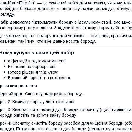
eardCare Elite 8in1 — це сучасний набір для чоловіків, які хочуть 
еобхідне: бальзам для пом’якшення та укладки, ролик для стимуля
огляду.
абір допомагає підтримувати бороду в ідеальному стані, зменшує с
івномірному росту волосся. Завдяки компактному формату його зруч
е чудовий варіант подарунка для чоловіка — стильний, практичний 
овачкам, так і тим, хто вже давно носить бороду.
Чому купують саме цей набір
8 функцій в одному комплекті
Економія на барбершопі
Готове рішення “під ключ”
Відмінний варіант на подарунок
роки використання:
ерший крок: Спочатку підстрижіть бороду.
рок 2: Вимийте бороду чистою водою.
рок 3: Використайте ножиці для бороди та бритву (щоб підрівняти
ороди очистіть та зріжте зайву бороду.
рок 4: Спочатку очистіть бороду засобом для чищення бороди (об
ороди). Потім нанесіть есенцію для бороди (рекомендується викор