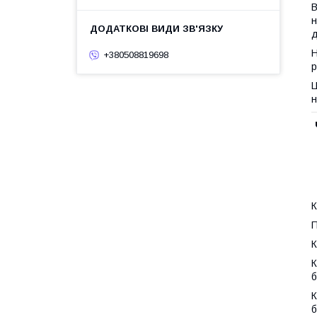
B
н
д
Н
+380508819698
р
Ц
н
К
П
К
К
б
К
б