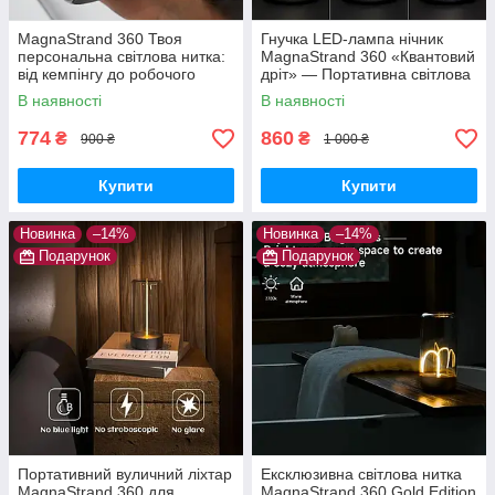
MagnaStrand 360 Твоя
Гнучка LED-лампа нічник
персональна світлова нитка:
MagnaStrand 360 «Квантовий
від кемпінгу до робочого
дріт» — Портативна світлова
столу
нитка Lumia Flex з магнітом
В наявності
В наявності
(Тепле світло)
774
860
₴
₴
900 ₴
1 000 ₴
Купити
Купити
Новинка
–14%
Новинка
–14%
Подарунок
Подарунок
Портативний вуличний ліхтар
Ексклюзивна світлова нитка
MagnaStrand 360 для
MagnaStrand 360 Gold Edition