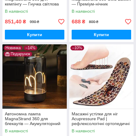
кемпінгу — Гнучка світлова
— Преміум-нічник
нитка 360° з магнітним
трансформер, дизайнерська
В наявності
В наявності
кріпленням та Type-C
LED-лампа
851,40
688
₴
₴
990 ₴
800 ₴
Купити
Купити
Новинка
–14%
–10%
Подарунок
Автономна лампа
Масажні устілки для ніг
MagnaStrand 360 для
Acupressure Pad |
блекаутів — Акумуляторний
рефлексологічні ортопедичні
світильник «Квантовий дріт» з
устілки | анти-втома,
В наявності
В наявності
Type-C та потужним магнітом
стимуляція точок стопи