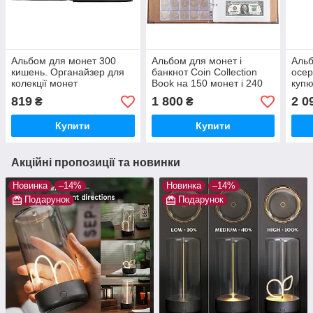
Альбом для монет 300
Альбом для монет і
Альб
кишень. Органайзер для
банкнот Coin Collection
осер
колекції монет
Book на 150 монет і 240
купю
банкнот
коле
819
1 800
2 0
₴
₴
збер
банк
Купити
Купити
Акційні пропозиції та новинки
Новинка
–14%
Новинка
–14%
Подарунок
Подарунок