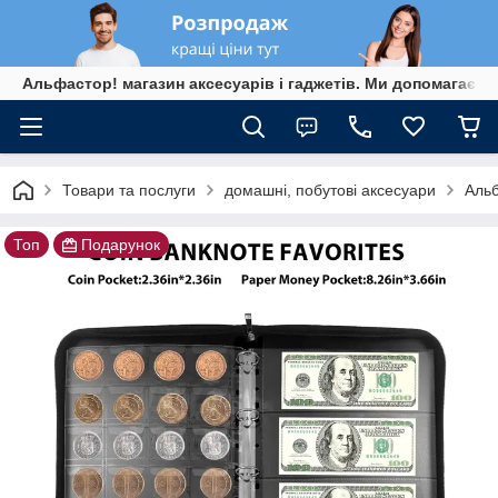
Альфастор! магазин аксесуарів і гаджетів. Ми допомагаєм
Товари та послуги
домашні, побутові аксесуари
Альб
Топ
Подарунок