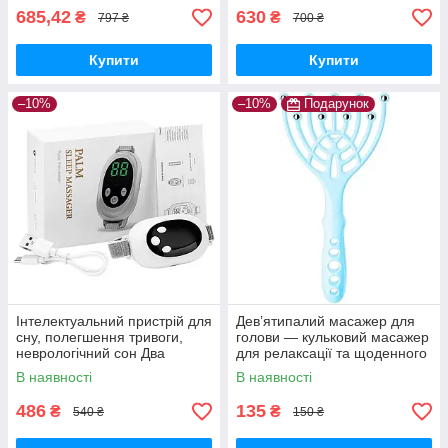
685,42
630
₴
₴
797 ₴
700 ₴
Купити
Купити
–10%
–10%
Подарунок
Інтелектуальний пристрій для
Дев’ятипалий масажер для
сну, полегшення тривоги,
голови — кульковий масажер
неврологічний сон Два
для релаксації та щоденного
режими, 20 рівнів
комфорту
В наявності
В наявності
інтенсивності
486
135
₴
₴
540 ₴
150 ₴