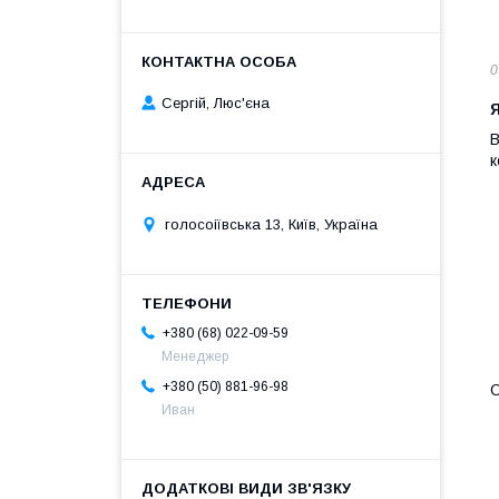
0
Сергій, Люс'єна
Я
В
к
голосоіївська 13, Київ, Україна
+380 (68) 022-09-59
Менеджер
+380 (50) 881-96-98
О
Иван