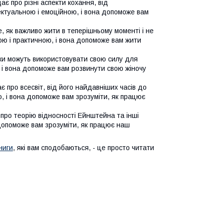
дає про різні аспекти кохання, від
ектуальною і емоційною, і вона допоможе вам
, як важливо жити в теперішньому моменті і не
ю і практичною, і вона допоможе вам жити
інки можуть використовувати свою силу для
 і вона допоможе вам розвинути свою жіночу
ає про всесвіт, від його найдавніших часів до
 і вона допоможе вам зрозуміти, як працює
 про теорію відносності Ейнштейна та інші
 допоможе вам зрозуміти, як працює наш
ниги
, які вам сподобаються, - це просто читати