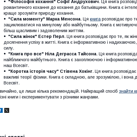
"Філософія кохання" Софії Андрухович
. Ця книга розпові
романтичного кохання до кохання до батьківщини. Книга є інтел
краще зрозуміти природу кохання.
"Сила моменту" Марка Менсона
. Ця
книга
розповідає про те
зациклюватися на минулому або майбутньому. Книга є мотивуючо
більш щасливим і задоволеним життям.
"Сила жінок" Естер Перл
. Ця книга розповідає про те, як ж
досягнення успіху в житті. Книга є інформативною і надихаючою,
силу.
"Книга про все" Ніла Деграсса Тайсона
. Ця книга розповід
найближчого майбутнього. Книга є захоплюючою і інформативною,
наш Всесвіт.
"Коротка історія часу" Стівена Хокінг
. Ця книга розповідає
важливі теорії фізики. Книга є складною, але зрозумілою, і вона
Всесвіт.
вичайно, це лише кілька рекомендацій. Найкращий спосіб
знайти к
ізні книги і експериментувати з різними жанрами.