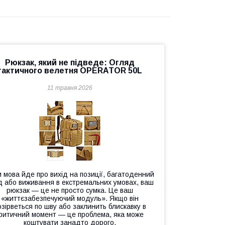
Рюкзак, який не підведе: Огляд
тактичного велетня OPERATOR 50L
11 травня 2026
 мова йде про вихід на позиції, багатоденний
д або виживання в екстремальних умовах, ваш
рюкзак — це не просто сумка. Це ваш
«життєзабезпечуючий модуль». Якщо він
озірветься по шву або заклинить блискавку в
ритичний момент — це проблема, яка може
коштувати занадто дорого.