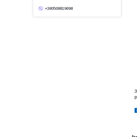
+380508819698
З
р