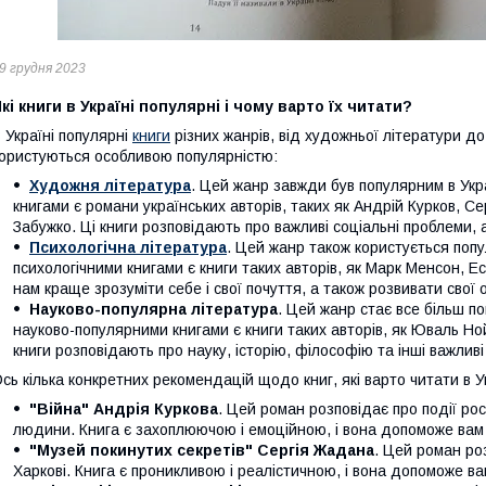
9 грудня 2023
кі книги в Україні популярні і чому варто їх читати?
 Україні популярні
книги
різних жанрів, від художньої літератури до 
ористуються особливою популярністю:
Художня література
. Цей жанр завжди був популярним в Укр
книгами є романи українських авторів, таких як Андрій Курков, 
Забужко. Ці книги розповідають про важливі соціальні проблеми, акт
Психологічна література
. Цей жанр також користується попу
психологічними книгами є книги таких авторів, як Марк Менсон, 
нам краще зрозуміти себе і свої почуття, а також розвивати свої о
Науково-популярна література
. Цей жанр стає все більш п
науково-популярними книгами є книги таких авторів, як Юваль Ной
книги розповідають про науку, історію, філософію та інші важливі
сь кілька конкретних рекомендацій щодо книг, які варто читати в Ук
"Війна" Андрія Куркова
. Цей роман розповідає про події рос
людини. Книга є захоплюючою і емоційною, і вона допоможе вам к
"Музей покинутих секретів" Сергія Жадана
. Цей роман ро
Харкові. Книга є проникливою і реалістичною, і вона допоможе ва