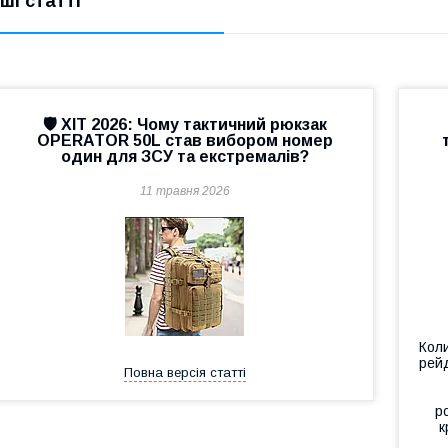
нші статті
🛡️ ХІТ 2026: Чому тактичний рюкзак
OPERATOR 50L став вибором номер
один для ЗСУ та екстремалів?
11 травня 2026
Коли
рей
Повна версія статті
р
к