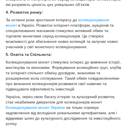
які розуміють цінність цих унікальних об'єктів.
4.
Розвиток ринку:
За останні роки зростання інтересу до
колекціонування
монет
в Україні. Розвиток інтернет-платформ, аукціонів та
спеціалізованих магазинів стимулює активний обмін та
торгівлю монетами серед колекціонерів. Це створює
можливості для збагачення нових колекцій та залучає нових
учасників у світ монетного колекціонування.
5.
Освіта та Спільнота:
Колекціонування монет стимулює інтерес до вивчення історії,
мистецтва та економіки. Формування колекційних груп, клубів
та інтернет-спільнот обміну досвідом, знаннями та
розширенню кола спілкування. Такий обмін повідомленнями
про визнання колекціонерів розвивати свої навички та
підвищувати ефективність інвестицій.
Україна, через свою багату історію та культурний розвиток,
стає неабияким джерелом для колекціонерів монет.
Колекціонування монет України
не тільки отримує
задоволення від володіння унікальними артефактами, але і
відкриває шлях до культурного дослідження та інвестиційного
успіху.