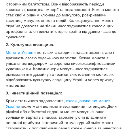
історичним багатством. Вони відображають періоди
князівства, козацтва, імперії та незалежності. Кожна монета
стає своїм рідним ключем до минулого, розкриваючи
таємниці минулих епох та подій. Колекціонування монет
України дозволяє не тільки насолоджуватися красою цих
артефактів, але і вивчати історію країни від давніх часів до
сучасності.
2.
Культурна спадщина:
Монети України
не тільки є історичні навантаження, але і
вражають своєю художньою вартістю. Кожна монета є
унікальним шедевром, створеним висококваліфікованими
художниками. Колекціонери можуть насолоджуватися
різноманіттям дизайну та техніки виготовлення монет, які
відображають культурну спадщину України через призму
мистецтва.
3.
Інвестиційний потенціал:
Крім естетичного задоволення,
колекціонування монет
України
може мати великий інвестиційний потенціал. Деякі
рідкісні або обмежені видання монет можуть значно
збільшити вартість з часом, забезпечуючи власникам
непогані прибутки. Історичний та культурний зміст монет
створюють їх популярними серед колекціонерів та інвесторів,