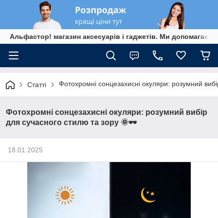
Альфастор! магазин аксесуарів і гаджетів. Ми допомагаєм
Фотохромні сонцезахисні окуляри: розумний вибір
Статті
Фотохромні сонцезахисні окуляри: розумний вибір
для сучасного стилю та зору 🌞🕶️
18.01.2025