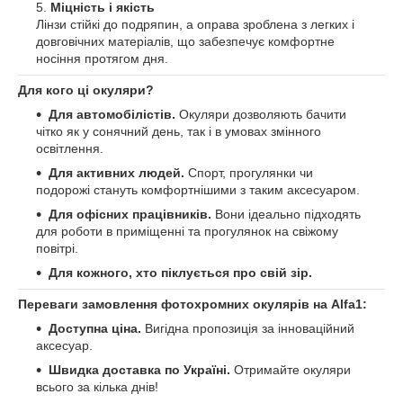
Міцність і якість
Лінзи стійкі до подряпин, а оправа зроблена з легких і
довговічних матеріалів, що забезпечує комфортне
носіння протягом дня.
Для кого ці окуляри?
Для автомобілістів.
Окуляри дозволяють бачити
чітко як у сонячний день, так і в умовах змінного
освітлення.
Для активних людей.
Спорт, прогулянки чи
подорожі стануть комфортнішими з таким аксесуаром.
Для офісних працівників.
Вони ідеально підходять
для роботи в приміщенні та прогулянок на свіжому
повітрі.
Для кожного, хто піклується про свій зір.
Переваги замовлення фотохромних окулярів на Alfa1:
Доступна ціна.
Вигідна пропозиція за інноваційний
аксесуар.
Швидка доставка по Україні.
Отримайте окуляри
всього за кілька днів!