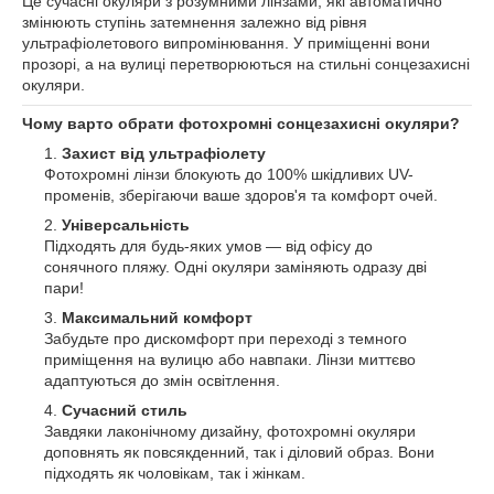
Це сучасні окуляри з розумними лінзами, які автоматично
змінюють ступінь затемнення залежно від рівня
ультрафіолетового випромінювання. У приміщенні вони
прозорі, а на вулиці перетворюються на стильні сонцезахисні
окуляри.
Чому варто обрати фотохромні сонцезахисні окуляри?
Захист від ультрафіолету
Фотохромні лінзи блокують до 100% шкідливих UV-
променів, зберігаючи ваше здоров'я та комфорт очей.
Універсальність
Підходять для будь-яких умов — від офісу до
сонячного пляжу. Одні окуляри заміняють одразу дві
пари!
Максимальний комфорт
Забудьте про дискомфорт при переході з темного
приміщення на вулицю або навпаки. Лінзи миттєво
адаптуються до змін освітлення.
Сучасний стиль
Завдяки лаконічному дизайну, фотохромні окуляри
доповнять як повсякденний, так і діловий образ. Вони
підходять як чоловікам, так і жінкам.