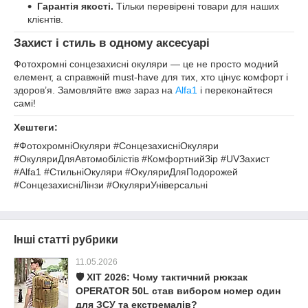
Гарантія якості.
Тільки перевірені товари для наших
клієнтів.
Захист і стиль в одному аксесуарі
Фотохромні сонцезахисні окуляри — це не просто модний
елемент, а справжній must-have для тих, хто цінує комфорт і
здоров’я. Замовляйте вже зараз на
Alfa1
і переконайтеся
самі!
Хештеги:
#ФотохромніОкуляри #СонцезахисніОкуляри
#ОкуляриДляАвтомобілістів #КомфортнийЗір #UVЗахист
#Alfa1 #СтильніОкуляри #ОкуляриДляПодорожей
#СонцезахисніЛінзи #ОкуляриУніверсальні
Інші статті рубрики
11.05.2026
🛡️ ХІТ 2026: Чому тактичний рюкзак
OPERATOR 50L став вибором номер один
для ЗСУ та екстремалів?