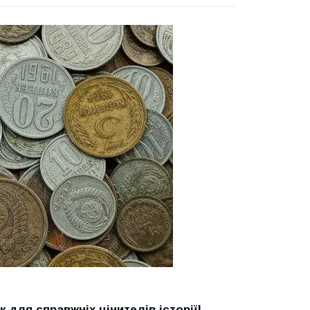
 для справжніх цінителів історії!