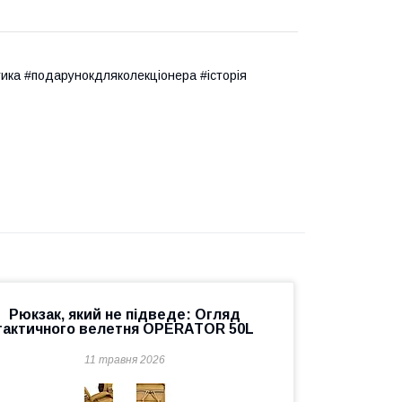
ика #подарунокдляколекціонера #історія
Рюкзак, який не підведе: Огляд
тактичного велетня OPERATOR 50L
11 травня 2026