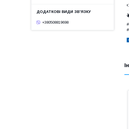
+380508819698
#
#
І