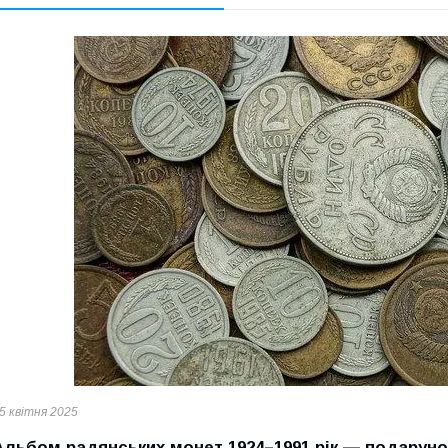
5 квітня 2025
Альбом радянських монет 1924–1991 рік
—
подарунок