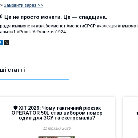
👉
Замовити зараз >>
🌟
Це не просто монети. Це — спадщина.
радянськімонети #альбоммонет #монетиСРСР #колекція #нумізмат
альфа1 #PromUA #монетиз1924
нші статті
🛡️ ХІТ 2026: Чому тактичний рюкзак
OPERATOR 50L став вибором номер
один для ЗСУ та екстремалів?
11 травня 2026