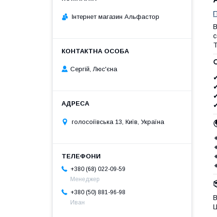
П
Інтернет магазин Альфастор
с
Т
Сергій, Люс'єна
✔
✔
голосоіївська 13, Київ, Україна




+380 (68) 022-09-59
Менеджер
+380 (50) 881-96-98
В
Иван
Ц