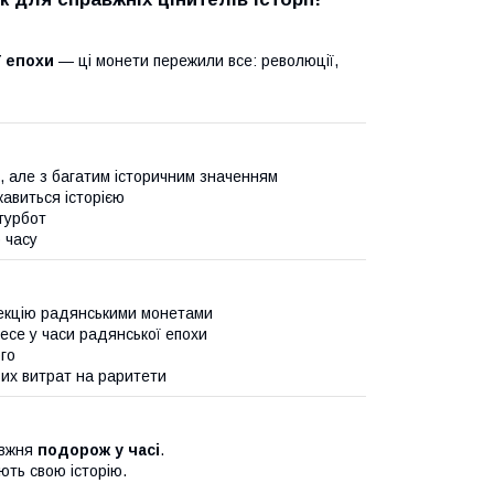
ї епохи
— ці монети пережили все: революції,
, але з багатим історичним значенням
кавиться історією
турбот
 часу
олекцію радянськими монетами
есе у часи радянської епохи
ого
их витрат на раритети
авжня
подорож у часі
.
ють свою історію.