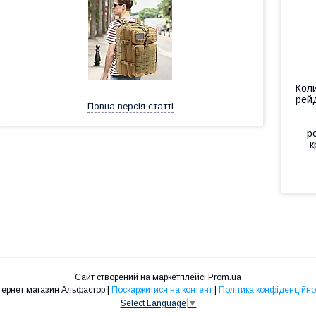
Коли
рей
Повна версія статті
р
к
Сайт створений на маркетплейсі
Prom.ua
Інтернет магазин Альфастор |
Поскаржитися на контент
|
Політика конфіденційно
Select Language
▼