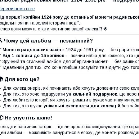
ереглянемо core
Від
першої копійки 1924 року
до
останньої монети радянсько
оціальні зміни та великі історичні події.
епер вони можуть стати частиною вашої колекції! 🌟
🔍
Чому цей альбом — незамінний?
✔
Монети радянських часів
з 1924 до 1991 року — без раритетів
✔
Від 1 копійки до 15 копійок
— повний набір для кожного, хто ці
 Зручний та стильний альбом для зберігання монет — без зайвих 
 Ідеальний для тих, хто хоче глибше зрозуміти та відчути дух того
🌍
Для кого це?
 Для колекціонерів, які починають або хочуть доповнити свою к
 Для тих, хто хоче подарувати
унікальний подарунок
, що перен
 Для любителів історії, які хочуть тримати в руках частинку минул
 Для тих, хто шукає
унікальні експонати для колекцій
без зайв
📦
Не упустіть шанс!
олодіти частиною історії — це не просто колекціонування, це спр
ей альбом — можливість зануритися в епоху, де монети розповіда
⠀