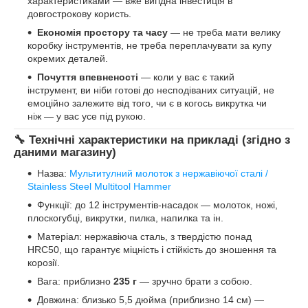
характеристиками — вже вигідна інвестиція в
довгострокову користь.
Економія простору та часу
— не треба мати велику
коробку інструментів, не треба переплачувати за купу
окремих деталей.
Почуття впевненості
— коли у вас є такий
інструмент, ви ніби готові до несподіваних ситуацій, не
емоційно залежите від того, чи є в когось викрутка чи
ніж — у вас усе під рукою.
🔧 Технічні характеристики на прикладі (згідно з
даними магазину)
Назва:
Мультитулний молоток з нержавіючої сталі /
Stainless Steel Multitool Hammer
Функції: до 12 інструментів-насадок — молоток, ножі,
плоскогубці, викрутки, пилка, напилка та ін.
Матеріал: нержавіюча сталь, з твердістю понад
HRC50, що гарантує міцність і стійкість до зношення та
корозії.
Вага: приблизно
235 г
— зручно брати з собою.
Довжина: близько 5,5 дюйма (приблизно 14 см) —