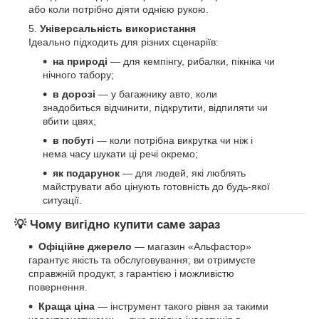
або коли потрібно діяти однією рукою.
Універсальність використання
Ідеально підходить для різних сценаріїв:
на природі
— для кемпінгу, рибалки, пікніка чи
нічного табору;
в дорозі
— у багажнику авто, коли
знадобиться відчинити, підкрутити, відпиляти чи
вбити цвях;
в побуті
— коли потрібна викрутка чи ніж і
нема часу шукати ці речі окремо;
як подарунок
— для людей, які люблять
майструвати або цінують готовність до будь-якої
ситуації.
💡 Чому вигідно купити саме зараз
Офіційне джерело
— магазин «Альфастор»
гарантує якість та обслуговування; ви отримуєте
справжній продукт, з гарантією і можливістю
повернення.
Краща ціна
— інструмент такого рівня за такими