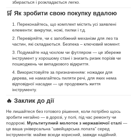
збирається і розкладається легко.
🛒 Як зробити свою покупку вдалою
Переконайтесь, що комплект містить усі заявлені
елементи: викрутки, ножі, пилки і т.д.
Перевіряйте, чи є запобіжний механізм для лез та
частин, які складаються. Безпека – ключовий момент.
Подумайте над чохлом чи футляром — це збереже
інструмент у хорошому стані і знизить ризик порізів чи
пошкоджень чи випадкового відкриття.
Використовуйте за призначенням: ножадки для
дерева, не намагайтесь пиляти речі, для яких нема
відповідної насадки — це продовжить життя
інструменту.
🔥 Заклик до дії
Не лишайтеся без готового рішення, коли потрібно щось
зробити негайно — в дорозі, у полі, під час ремонту чи
подорожі.
Мультитулний молоток з нержавіючої сталі
—
це ваша універсальна “швейцарська лопата” серед
інструментів: майже всюди корисний, завжди надійний.