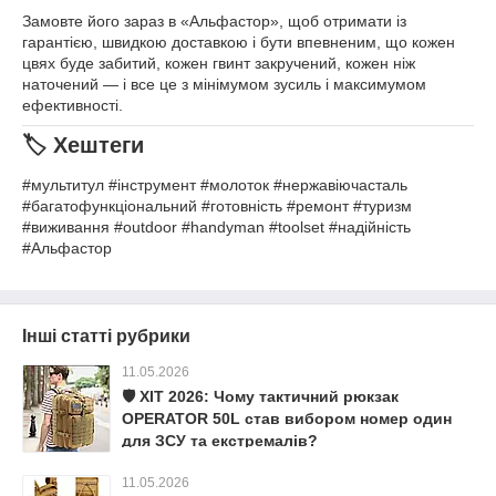
Замовте його зараз в «Альфастор», щоб отримати із
гарантією, швидкою доставкою і бути впевненим, що кожен
цвях буде забитий, кожен гвинт закручений, кожен ніж
наточений — і все це з мінімумом зусиль і максимумом
ефективності.
🏷️ Хештеги
#мультитул #інструмент #молоток #нержавіючасталь
#багатофункціональний #готовність #ремонт #туризм
#виживання #outdoor #handyman #toolset #надійність
#Альфастор
Інші статті рубрики
11.05.2026
🛡️ ХІТ 2026: Чому тактичний рюкзак
OPERATOR 50L став вибором номер один
для ЗСУ та екстремалів?
11.05.2026