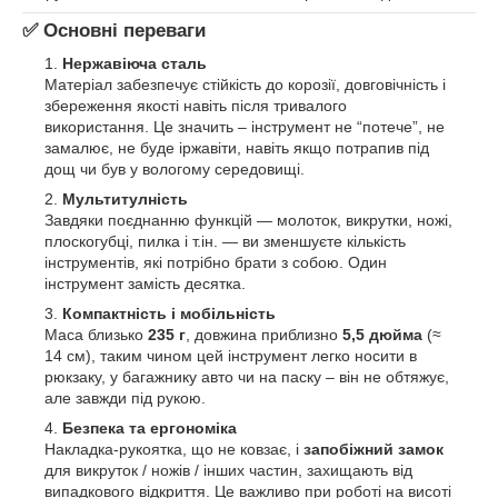
✅ Основні переваги
Нержавіюча сталь
Матеріал забезпечує стійкість до корозії, довговічність і
збереження якості навіть після тривалого
використання. Це значить ‒ інструмент не “потече”, не
замалює, не буде іржавіти, навіть якщо потрапив під
дощ чи був у вологому середовищі.
Мультитулність
Завдяки поєднанню функцій — молоток, викрутки, ножі,
плоскогубці, пилка і т.ін. — ви зменшуєте кількість
інструментів, які потрібно брати з собою. Один
інструмент замість десятка.
Компактність і мобільність
Маса близько
235 г
, довжина приблизно
5,5 дюйма
(≈
14 см), таким чином цей інструмент легко носити в
рюкзаку, у багажнику авто чи на паску – він не обтяжує,
але завжди під рукою.
Безпека та ергономіка
Накладка-рукоятка, що не ковзає, і
запобіжний замок
для викруток / ножів / інших частин, захищають від
випадкового відкриття. Це важливо при роботі на висоті