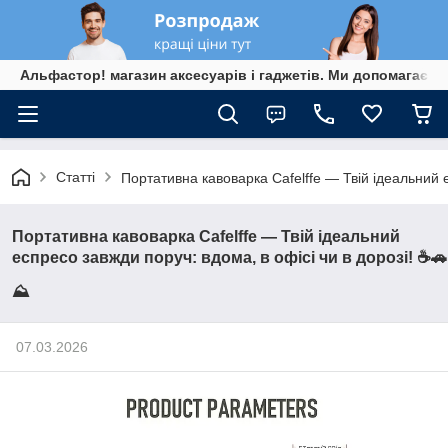
Альфастор! магазин аксесуарів і гаджетів. Ми допомагаєм
Статті
Портативна кавоварка Cafelffe — Твій ідеальний е
Портативна кавоварка Cafelffe — Твій ідеальний
еспресо завжди поруч: вдома, в офісі чи в дорозі! ☕🚗
⛰️
07.03.2026