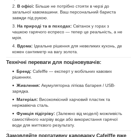
В офісі:
Більше не потрібно стояти в черзі до
загальної кавомашини. Ваш персональний бариста
завжди під рукою.
На природі та в походах:
Світанок у горах з
чашкою гарячого еспресо — тепер це реальність, а не
мрія.
Вдома:
Ідеальне рішення для невеликих кухонь, де
кожен сантиметр на вагу золота.
Технічні переваги для поціновувачів:
Бренд:
Cafelffe — експерт у мобільних кавових
рішеннях.
Живлення:
Акумуляторна літієва батарея / USB-
зарядка.
Матеріал:
Високоякісний харчовий пластик та
нержавіюча сталь.
Функція підігріву:
(Залежно від моделі) можливість
самостійного нагріву води або використання гарячої
води для миттєвого результату.
Замовляйте портативну кавоварку Cafelffe вже