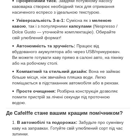
Професійний тиск:
Завдяки потужному насосу
кавоварка створює необхідний тиск для отримання
насиченого еспресо з ідеальною текстурою.
Універсальність 3-в-1:
Сумісна як з
меленою
кавою
, так і з популярними
капсулами
(Nespresso /
Dolce Gusto — уточнюйте комплектацію). Обирайте
свій улюблений формат!
Автономність та зручність:
Працює від
вбудованого акумулятора або через USB/прикурювач.
Ви можете готувати каву прямо в салоні авто, на пікніку
або на робочому столі.
Компактний та стильний дизайн:
Вона не займає
більше місця, ніж звичайна пляшка води. Легко
поміщається в підстаканник автомобіля або в рюкзак.
Просте очищення:
Розбірна конструкція дозволяє
помити пристрій за лічені секунди під проточною
водою.
Де Cafelffe стане вашим кращим помічником?
В автомобілі та подорожах:
Забудьте про сумнівну
каву на заправках. Готуйте свій улюблений сорт під час
зупинки.