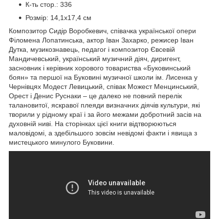
К-ть стор.: 336
Розмір: 14,1х17,4 см
Композитор Сидір Воробкевич, співачка української опери
Філомена Лопатинська, актор Іван Захарко, режисер Іван
Дутка, музикознавець, педагог і композитор Євсевій
Мандичевський, український музичний діяч, диригент,
засновник і керівник хорового товариства «Буковинський
боян» та першої на Буковині музичної школи ім. Лисенка у
Чернівцях Модест Левицький, співак Можест Менцинський,
Орест і Денис Руснаки – це далеко не повний перелік
талановитої, яскравої плеяди визначних діячів культури, які
творили у рідному краї і за його межами добротний засів на
духовній ниві. На сторінках цієї книги відтворюються
маловідомі, а здебільшого зовсім невідомі факти і явища з
мистецького минулого Буковини.