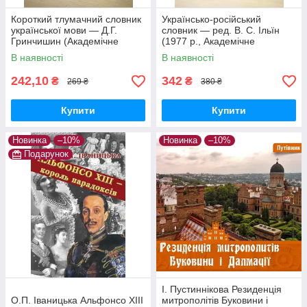
Короткий тлумачний словник
Українсько-російський
української мови — Д.Г.
словник — ред. В. С. Ільїн
Гринчишин (Академічне
(1977 р., Академічне
видання, тверда обкладинка)
видання, Тверда обкладинка)
В наявності
В наявності
242,10
342
₴
₴
269 ₴
380 ₴
Купити
Купити
Новинка
–10%
Новинка
–10%
Подарунок
І. Пустиннікова Резиденція
О.П. Іваницька Альфонсо ХІІІ
митрополітів Буковини і