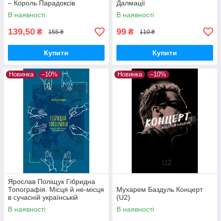
– Король Парадоксів
Далмації
В наявності
В наявності
139,50
99
₴
₴
155 ₴
110 ₴
Купити
Купити
Новинка
–10%
Новинка
–10%
Ярослав Поліщук Гібридна
Топографія. Місця й не-місця
Мухарем Баздуль Концерт
в сучасній українській
(U2)
літературі
В наявності
В наявності