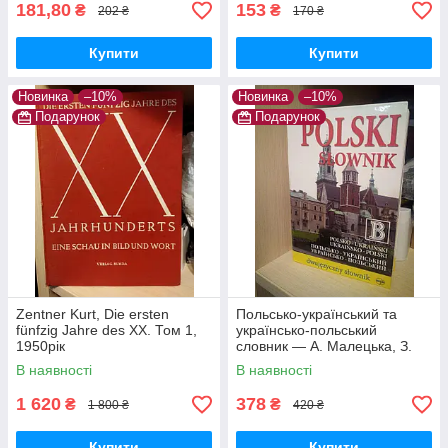
181,80
153
₴
₴
202 ₴
170 ₴
Купити
Купити
Новинка
–10%
Новинка
–10%
Подарунок
Подарунок
Zentner Kurt, Die ersten
Польсько-український та
fünfzig Jahre des XX. Том 1,
українсько-польський
1950рік
словник — А. Малецька, З.
Ландовські (100 000 слів,
В наявності
В наявності
Тверда обкладинка)
1 620
378
₴
₴
1 800 ₴
420 ₴
Купити
Купити