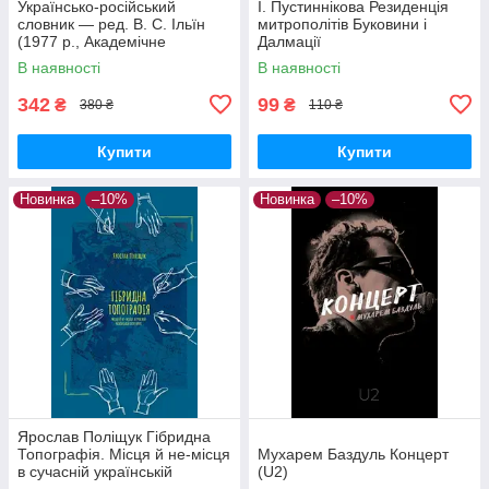
Українсько-російський
І. Пустиннікова Резиденція
словник — ред. В. С. Ільїн
митрополітів Буковини і
(1977 р., Академічне
Далмації
видання, Тверда обкладинка)
В наявності
В наявності
342
99
₴
₴
380 ₴
110 ₴
Купити
Купити
Новинка
–10%
Новинка
–10%
Ярослав Поліщук Гібридна
Топографія. Місця й не-місця
Мухарем Баздуль Концерт
в сучасній українській
(U2)
літературі