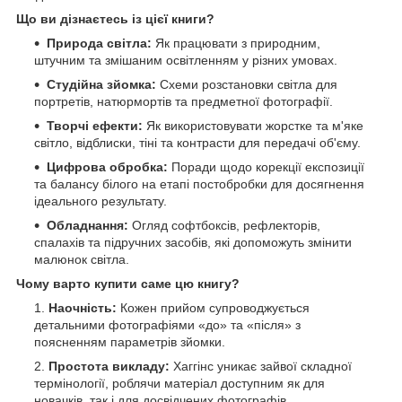
Що ви дізнаєтесь із цієї книги?
Природа світла:
Як працювати з природним,
штучним та змішаним освітленням у різних умовах.
Студійна зйомка:
Схеми розстановки світла для
портретів, натюрмортів та предметної фотографії.
Творчі ефекти:
Як використовувати жорстке та м'яке
світло, відблиски, тіні та контрасти для передачі об'єму.
Цифрова обробка:
Поради щодо корекції експозиції
та балансу білого на етапі постобробки для досягнення
ідеального результату.
Обладнання:
Огляд софтбоксів, рефлекторів,
спалахів та підручних засобів, які допоможуть змінити
малюнок світла.
Чому варто купити саме цю книгу?
Наочність:
Кожен прийом супроводжується
детальними фотографіями «до» та «після» з
поясненням параметрів зйомки.
Простота викладу:
Хаггінс уникає зайвої складної
термінології, роблячи матеріал доступним як для
новачків, так і для досвідчених фотографів.