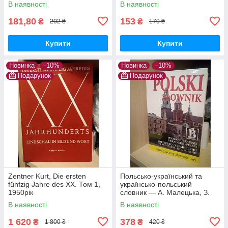
В наявності
В наявності
181,80
153
₴
₴
202 ₴
170 ₴
Купити
Купити
Новинка
–10%
Новинка
–10%
Подарунок
Подарунок
Zentner Kurt, Die ersten
Польсько-український та
fünfzig Jahre des XX. Том 1,
українсько-польський
1950рік
словник — А. Малецька, З.
Ландовські (100 000 слів,
В наявності
В наявності
Тверда обкладинка)
1 620
378
₴
₴
1 800 ₴
420 ₴