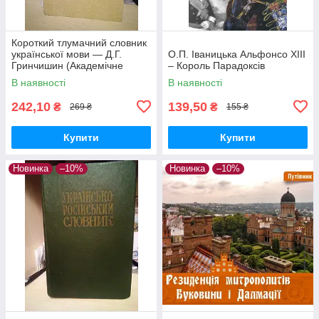
Короткий тлумачний словник
української мови — Д.Г.
О.П. Іваницька Альфонсо ХІІІ
Гринчишин (Академічне
– Король Парадоксів
видання, тверда обкладинка)
В наявності
В наявності
242,10
139,50
₴
₴
269 ₴
155 ₴
Купити
Купити
Новинка
–10%
Новинка
–10%