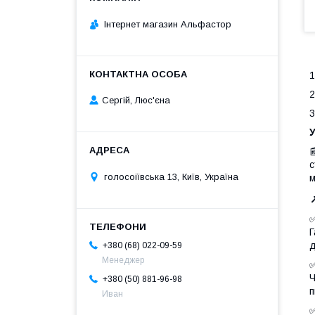
Інтернет магазин Альфастор
1
2
Сергій, Люс'єна
3
У
с
голосоіївська 13, Київ, Україна
м
Г
д
+380 (68) 022-09-59
Менеджер
Ч
+380 (50) 881-96-98
п
Иван