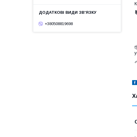
К
+380508819698
у
Х