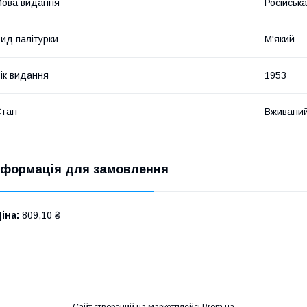
ова видання
Російська
ид палітурки
М'який
ік видання
1953
Стан
Вживани
нформація для замовлення
іна:
809,10 ₴
Сайт створений на маркетплейсі
Prom.ua