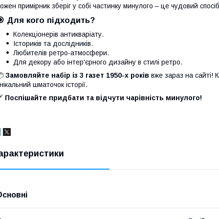
ожен примірник зберіг у собі частинку минулого – це чудовий спосі
🎯
Для кого підходить?
Колекціонерів антикваріату.
Істориків та дослідників.
Любителів ретро-атмосфери.
Для декору або інтер'єрного дизайну в стилі ретро.
📦
Замовляйте набір із 3 газет 1950-х років
вже зараз на сайті! К
нікальний шматочок історії.
🔗
Поспішайте придбати та відчути чарівність минулого!
арактеристики
Основні