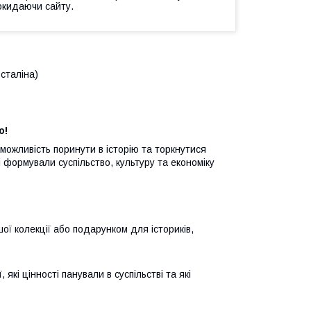
окидаючи сайту.
 сталіна)
о!
можливість поринути в історію та торкнутися
кі формували суспільство, культуру та економіку
шої колекції або подарунком для істориків,
які цінності панували в суспільстві та які