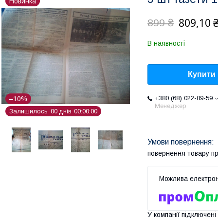
Новинка
809,10 
899 ₴
В наявності
Купити
+380 (68) 022-09-59
–10%
Менеджер
Залишилось
0
0
днів
0
0
0
0
0
0
повернення товару п
У компанії підключені