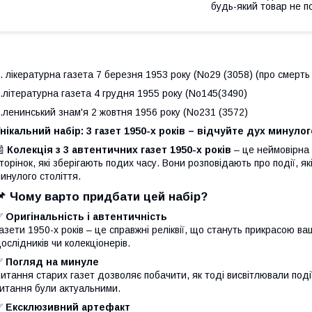
будь-який товар не п
. лікературна газета 7 березня 1953 року (No29 (3058) (про смерть
.літературна газета 4 грудня 1955 року (No145(3490)
.ленинський знам'я 2 жовтня 1956 року (No231 (3572)
нікальний набір: 3 газет 1950-х років – відчуйте дух минулог
📰
Колекція з 3 автентичних газет 1950-х років
– це неймовірна 
торінок, які зберігають подих часу. Вони розповідають про події, я
инулого століття.
📌
Чому варто придбати цей набір?
✅
Оригінальність і автентичність
азети 1950-х років – це справжні реліквії, що стануть прикрасою ва
ослідників чи колекціонерів.
✅
Погляд на минуле
итання старих газет дозволяє побачити, як тоді висвітлювали події, 
итання були актуальними.
✅
Ексклюзивний артефакт